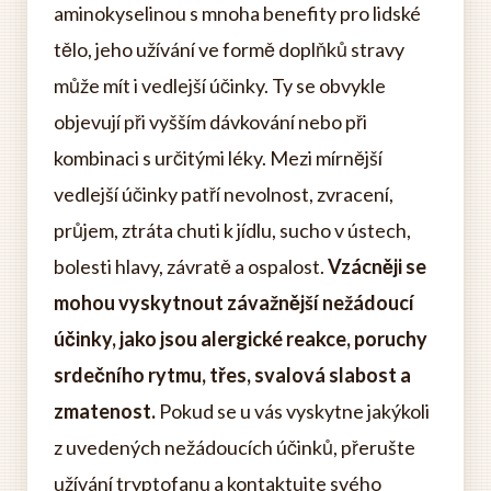
aminokyselinou s mnoha benefity pro lidské
tělo, jeho užívání ve formě doplňků stravy
může mít i vedlejší účinky. Ty se obvykle
objevují při vyšším dávkování nebo při
kombinaci s určitými léky. Mezi mírnější
vedlejší účinky patří nevolnost, zvracení,
průjem, ztráta chuti k jídlu, sucho v ústech,
bolesti hlavy, závratě a ospalost.
Vzácněji se
mohou vyskytnout závažnější nežádoucí
účinky, jako jsou alergické reakce, poruchy
srdečního rytmu, třes, svalová slabost a
zmatenost.
Pokud se u vás vyskytne jakýkoli
z uvedených nežádoucích účinků, přerušte
užívání tryptofanu a kontaktujte svého