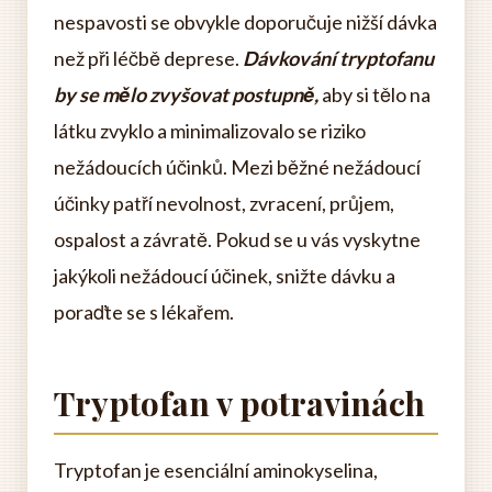
nespavosti se obvykle doporučuje nižší dávka
než při léčbě deprese.
Dávkování tryptofanu
by se mělo zvyšovat postupně,
aby si tělo na
látku zvyklo a minimalizovalo se riziko
nežádoucích účinků. Mezi běžné nežádoucí
účinky patří nevolnost, zvracení, průjem,
ospalost a závratě. Pokud se u vás vyskytne
jakýkoli nežádoucí účinek, snižte dávku a
poraďte se s lékařem.
Tryptofan v potravinách
Tryptofan je esenciální aminokyselina,