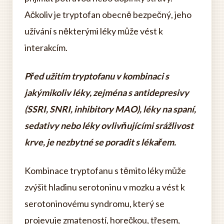
Ačkoliv je tryptofan obecně bezpečný, jeho
užívání s některými léky může vést k
interakcím.
Před užitím tryptofanu v kombinaci s
jakýmikoliv léky, zejména s antidepresivy
(SSRI, SNRI, inhibitory MAO), léky na spaní,
sedativy nebo léky ovlivňujícími srážlivost
krve, je nezbytné se poradit s lékařem.
Kombinace tryptofanu s těmito léky může
zvýšit hladinu serotoninu v mozku a vést k
serotoninovému syndromu, který se
projevuje zmateností, horečkou, třesem,