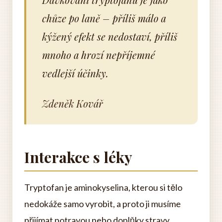
chůze po laně – příliš málo a
kýžený efekt se nedostaví, příliš
mnoho a hrozí nepříjemné
vedlejší účinky.
Zdeněk Kovář
Interakce s léky
Tryptofan je aminokyselina, kterou si tělo
nedokáže samo vyrobit, a proto ji musíme
přijímat potravou nebo doplňky stravy.