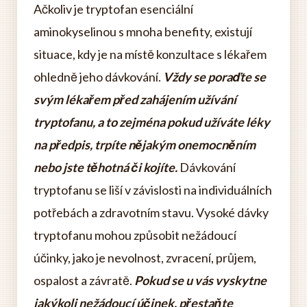
Ačkoliv je tryptofan esenciální
aminokyselinou s mnoha benefity, existují
situace, kdy je na místě konzultace s lékařem
ohledně jeho dávkování.
Vždy se poraďte se
svým lékařem před zahájením užívání
tryptofanu, a to zejména pokud užíváte léky
na předpis, trpíte nějakým onemocněním
nebo jste těhotná či kojíte.
Dávkování
tryptofanu se liší v závislosti na individuálních
potřebách a zdravotním stavu. Vysoké dávky
tryptofanu mohou způsobit nežádoucí
účinky, jako je nevolnost, zvracení, průjem,
ospalost a závratě.
Pokud se u vás vyskytne
jakýkoli nežádoucí účinek, přestaňte