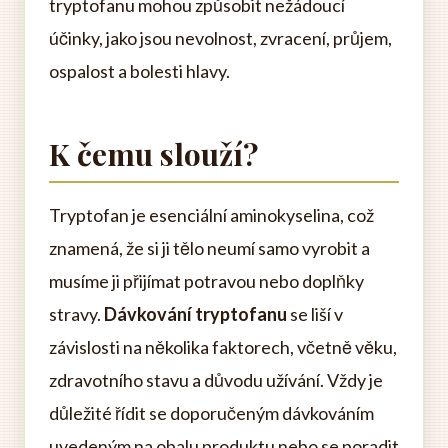
tryptofanu mohou způsobit nežádoucí
účinky, jako jsou nevolnost, zvracení, průjem,
ospalost a bolesti hlavy.
K čemu slouží?
Tryptofan je esenciální aminokyselina, což
znamená, že si ji tělo neumí samo vyrobit a
musíme ji přijímat potravou nebo doplňky
stravy.
Dávkování tryptofanu
se liší v
závislosti na několika faktorech, včetně věku,
zdravotního stavu a důvodu užívání. Vždy je
důležité řídit se doporučeným dávkováním
uvedeným na obalu produktu nebo se poradit