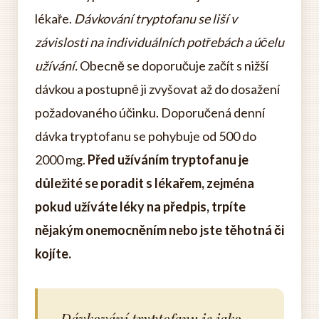
lékaře.
Dávkování tryptofanu se liší v
závislosti na individuálních potřebách a účelu
užívání.
Obecně se doporučuje začít s nižší
dávkou a postupně ji zvyšovat až do dosažení
požadovaného účinku. Doporučená denní
dávka tryptofanu se pohybuje od 500 do
2000 mg.
Před užíváním tryptofanu je
důležité se poradit s lékařem, zejména
pokud užíváte léky na předpis, trpíte
nějakým onemocněním nebo jste těhotná či
kojíte.
Dávkování tryptofanu je jako