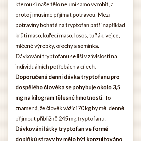
kterou si naše tělo neumí samo vyrobit, a
proto ji musíme přijímat potravou. Mezi
potraviny bohaté na tryptofan patří například
krůtí maso, kuřecí maso, losos, tuňák, vejce,
mléčné výrobky, ořechy a semínka.
Dávkování tryptofanu se liší v závislosti na
individuálních potřebách a cílech.
Doporučená denní dávka tryptofanu pro
dospělého člověka se pohybuje okolo 3,5
mg na kilogram tělesné hmotnosti.
To
znamená, že člověk vážící 70 kg by měl denně
přijmout přibližně 245 mg tryptofanu.
Dávkování látky tryptofan ve formě
doplňků stravy by mělo být konzultováno