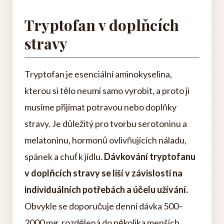
Tryptofan v doplňcích
stravy
Tryptofan je esenciální aminokyselina,
kterou si tělo neumí samo vyrobit, a proto ji
musíme přijímat potravou nebo doplňky
stravy. Je důležitý pro tvorbu serotoninu a
melatoninu, hormonů ovlivňujících náladu,
spánek a chuť k jídlu.
Dávkování tryptofanu
v doplňcích stravy se liší v závislosti na
individuálních potřebách a účelu užívání.
Obvykle se doporučuje denní dávka 500–
2000 mg, rozdělená do několika menších