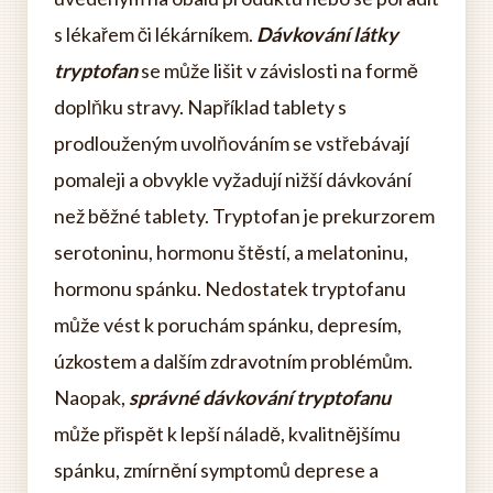
s lékařem či lékárníkem.
Dávkování látky
tryptofan
se může lišit v závislosti na formě
doplňku stravy. Například tablety s
prodlouženým uvolňováním se vstřebávají
pomaleji a obvykle vyžadují nižší dávkování
než běžné tablety. Tryptofan je prekurzorem
serotoninu, hormonu štěstí, a melatoninu,
hormonu spánku. Nedostatek tryptofanu
může vést k poruchám spánku, depresím,
úzkostem a dalším zdravotním problémům.
Naopak,
správné dávkování tryptofanu
může přispět k lepší náladě, kvalitnějšímu
spánku, zmírnění symptomů deprese a