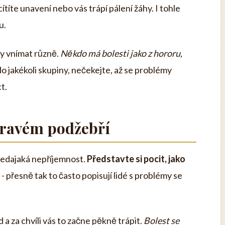
ítíte unavení nebo vás trápí pálení žáhy. I tohle
u.
ky vnímat různě.
Někdo má bolesti jako z hororu,
 do jakékoli skupiny, nečekejte, až se problémy
t.
 pravém podžebří
 ledajaká nepříjemnost.
Představte si pocit, jako
- přesně tak to často popisují lidé s problémy se
a za chvíli vás to začne pěkně trápit.
Bolest se