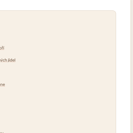
bří
ých jídel
ene
ku