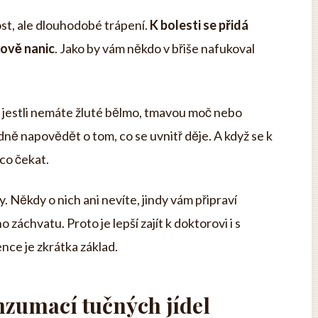
ost, ale dlouhodobé trápení.
K bolesti se přidá
kově nanic
. Jako by vám někdo v břiše nafukoval
ů - jestli nemáte žluté bělmo, tmavou moč nebo
dně napovědět o tom, co se uvnitř děje. A když se k
co čekat.
 Někdy o nich ani nevíte, jindy vám připraví
áchvatu. Proto je lepší zajít k doktorovi i s
vence je zkrátka základ.
onzumací tučných jídel