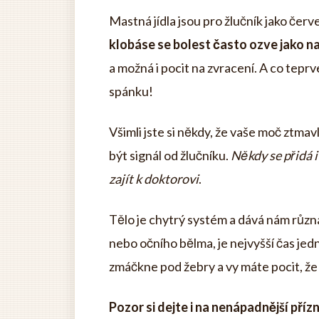
Mastná jídla jsou pro žlučník jako čer
klobáse se bolest často ozve jako n
a možná i pocit na zvracení. A co teprv
spánku!
Všimli jste si někdy, že vaše moč ztmavl
být signál od žlučníku.
Někdy se přidá i 
zajít k doktorovi
.
Tělo je chytrý systém a dává nám různá
nebo očního bělma, je nejvyšší čas jedn
zmáčkne pod žebry a vy máte pocit, že 
Pozor si dejte i na nenápadnější příz