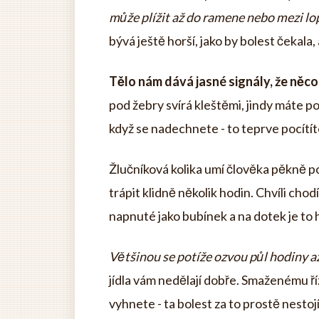
může plížit až do ramene nebo mezi lo
bývá ještě horší, jako by bolest čekala,
Tělo nám dává jasné signály, že něco
pod žebry svírá kleštěmi, jindy máte p
když se nadechnete - to teprve pocítíte,
Žlučníková kolika umí člověka pěkně po
trápit klidně několik hodin. Chvíli chodí
napnuté jako bubínek a na dotek je to 
Většinou se potíže ozvou půl hodiny až
jídla vám nedělají dobře. Smaženému ř
vyhnete - ta bolest za to prostě nestojí