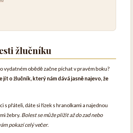
esti žlučníku
 po vydatném obědě začne píchat v pravém boku?
 jít o žlučník, který nám dává jasně najevo, že
ci s přáteli, dáte si řízek s hranolkami a najednou
ými žebry.
Bolest se může plížit až do zad nebo
vám pokazí celý večer
.