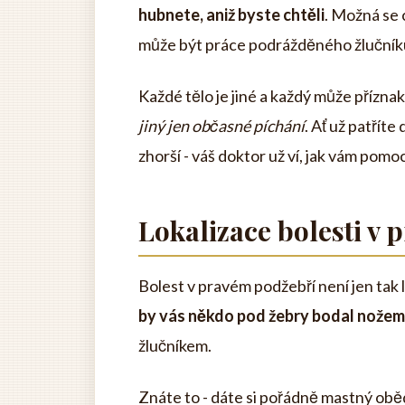
hubnete, aniž byste chtěli
. Možná se c
může být práce podrážděného žlučník
Každé tělo je jiné a každý může přízna
jiný jen občasné píchání
. Ať už patříte
zhorší - váš doktor už ví, jak vám pomoc
Lokalizace bolesti v
Bolest v pravém podžebří není jen tak
by vás někdo pod žebry bodal nožem
žlučníkem.
Znáte to - dáte si pořádně mastný oběd 