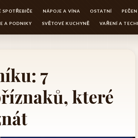
 SPOTŘEBIČE
NÁPOJE A VÍNA
OSTATNÍ
PEČEN
E A PODNIKY
SVĚTOVÉ KUCHYNĚ
VAŘENÍ A TECH
níku: 7
říznaků, které
znát