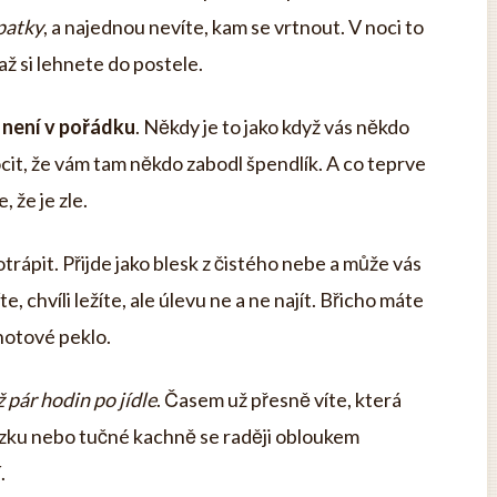
patky
, a najednou nevíte, kam se vrtnout. V noci to
 až si lehnete do postele.
 není v pořádku
. Někdy je to jako když vás někdo
ocit, že vám tam někdo zabodl špendlík. A co teprve
 že je zle.
trápit. Přijde jako blesk z čistého nebe a může vás
te, chvíli ležíte, ale úlevu ne a ne najít. Břicho máte
hotové peklo.
 pár hodin po jídle
. Časem už přesně víte, která
ízku nebo tučné kachně se raději obloukem
.