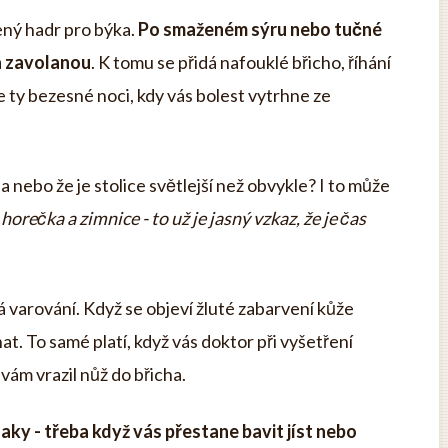
vený hadr pro býka.
Po smaženém sýru nebo tučné
a zavolanou
. K tomu se přidá nafouklé břicho, říhání
e ty bezesné noci, kdy vás bolest vytrhne ze
a nebo že je stolice světlejší než obvykle? I to může
horečka a zimnice - to už je jasný vzkaz, že je čas
 varování. Když se objeví žluté zabarvení kůže
at. To samé platí, když vás doktor při vyšetření
vám vrazil nůž do břicha.
naky - třeba když vás přestane bavit jíst nebo