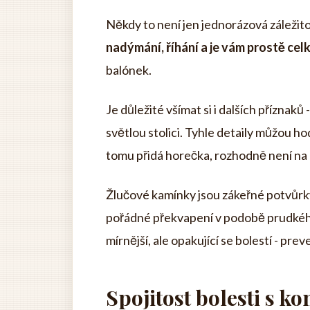
Někdy to není jen jednorázová záležit
nadýmání, říhání a je vám prostě cel
balónek.
Je důležité všímat si i dalších příznak
světlou stolici. Tyhle detaily můžou ho
tomu přidá horečka, rozhodně není na 
Žlučové kamínky jsou zákeřné potvůrky.
pořádné překvapení v podobě prudkého z
mírnější, ale opakující se bolestí - pre
Spojitost bolesti s k