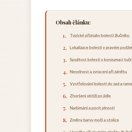
Obsah článku:
Typické příznaky bolesti žlučníku
Lokalizace bolesti v pravém podže
Spojitost bolesti s konzumací tučn
Nevolnost a zvracení při zánětu
Vystřelování bolesti do zad a ram
Zhoršení obtíží po jídle
Nadýmání a pocit plnosti
Změny barvy moči a stolice
Horečka při akutním zánětu žluční