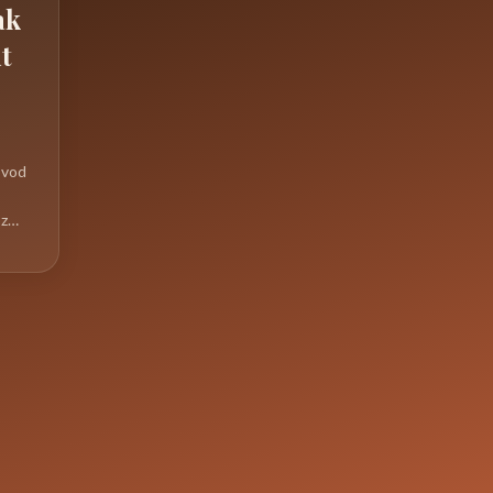
ak
t
ůvod
 z