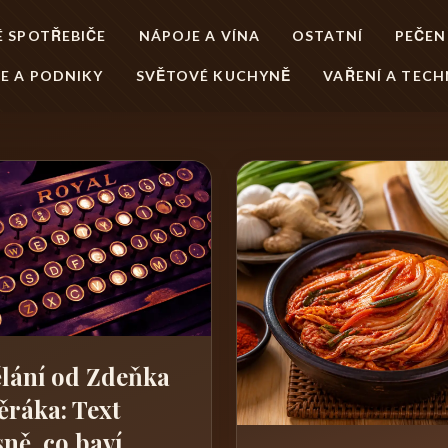
 SPOTŘEBIČE
NÁPOJE A VÍNA
OSTATNÍ
PEČEN
E A PODNIKY
SVĚTOVÉ KUCHYNĚ
VAŘENÍ A TECH
lání od Zdeňka
ěráka: Text
sně, co baví