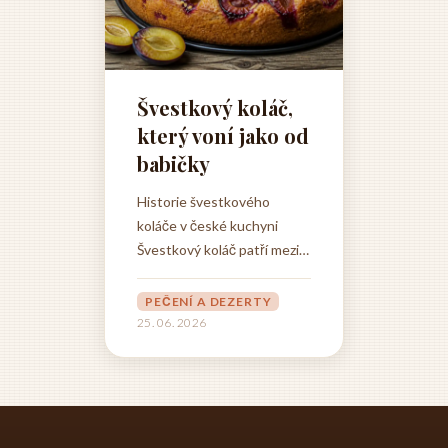
Švestkový koláč,
který voní jako od
babičky
Historie švestkového
koláče v české kuchyni
Švestkový koláč patří mezi
ta jídla, která v sobě nesou
celou historii české
PEČENÍ A DEZERTY
domácnosti. Jeho kořeny
25. 06. 2026
sahají hluboko do
středověku, kdy se ovoce
začalo systematicky
pěstovat na území Čech a
Moravy a kdy se švestky