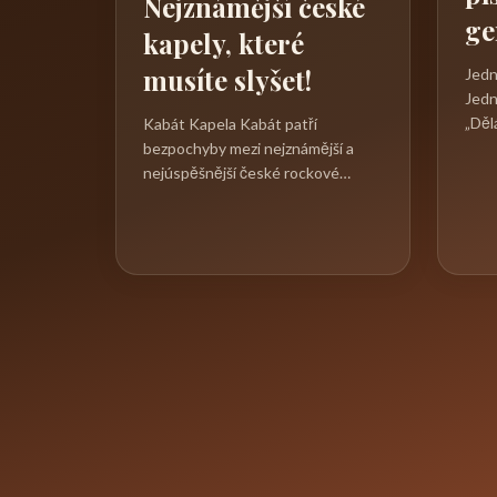
Nejznámější české
ge
kapely, které
musíte slyšet!
Jedn
Jedn
„Děl
Kabát Kapela Kabát patří
klíč
bezpochyby mezi nejznámější a
oblib
nejúspěšnější české rockové
skupiny. Založena byla v roce 1983
v Teplicích...