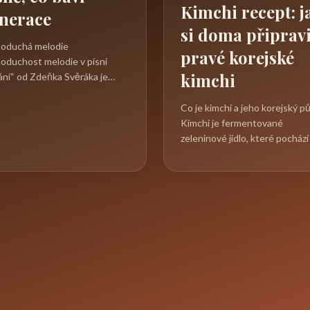
Kimchi recept: j
nerace
si doma připravi
oduchá melodie
pravé korejské
oduchost melodie v písni
kimchi
ání“ od Zdeňka Svěráka je
ová pro její nadčasovost a
u napříč...
Co je kimchi a jeho korejský p
Kimchi je fermentované
zeleninové jídlo, které pochází
Koreje a představuje jeden z...