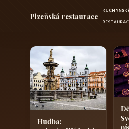
KUCHYŇSKÉ
Plzeňská restaurace
RESTAURAC
Dě
Sv
Hudba:
pí