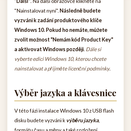
"Další"
. Na další obrazovce klikněte na
"Nainstalovat nyní".
Následně budete
vyzváni k zadání produktového klíče
Windows 10. Pokud ho nemáte, můžete
zvolit možnost "Nemám kód Product Key"
a aktivovat Windows později
.
Dále si
vyberte edici Windows 10, kterou chcete
nainstalovat a přijměte licenční podmínky
.
Výběr jazyka a klávesnice
V této fázi instalace Windows 10 z USB flash
disku budete vyzváni k
výběru jazyka
,
formátu času a měny a také rozložení