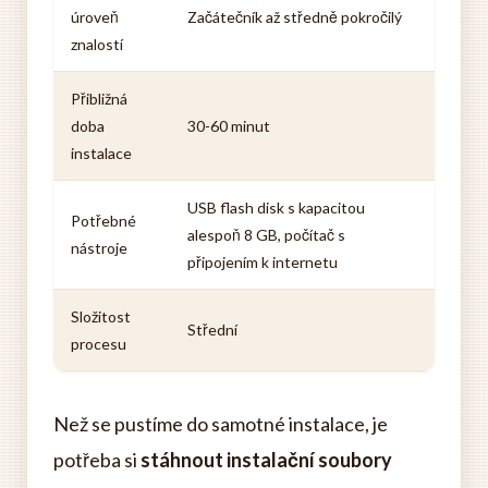
úroveň
Začátečník až středně pokročilý
znalostí
Přibližná
doba
30-60 minut
instalace
USB flash disk s kapacitou
Potřebné
alespoň 8 GB, počítač s
nástroje
připojením k internetu
Složitost
Střední
procesu
Než se pustíme do samotné instalace, je
potřeba si
stáhnout instalační soubory