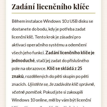
Zadání licenčního klíče
Během instalace Windows 10 z USB disku se
dostanete do bodu, kdy je potřeba zadat
licenční klíč. Tento krok je zásadní pro
aktivaci operačního systému a odemčení
všech jeho funkcí.
Zadání licenčního klíče je
jednoduché
, stačí jej zadat do příslušného
pole na obrazovce.
Klíč se skládá z 25
znaků
, rozdělených do pěti skupin po pěti
znacích.
Ujistěte se, že zadáváte klíč správně,
včetně pomlček
. Pokud jste si zakoupili
Windows 10 online, měl by vám být licenční