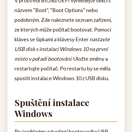
V prostředí BIOSu/UEFI vyhledejte sekci s
názvem "Boot", "Boot Options" nebo
podobným. Zde naleznete seznam zařízení,
ze kterých může počítač bootovat. Pomocí
kláves se šipkami a klávesy Enter
nastavte
USB disk s instalací Windows 10 na první
místo v pořadí bootování
. Uložte změny a
restartujte počítač. Po restartu by se měla
spustit instalace Windows 10 z USB disku.
Spuštění instalace
Windows
Po úspěšném vytvoření bootovacího USB