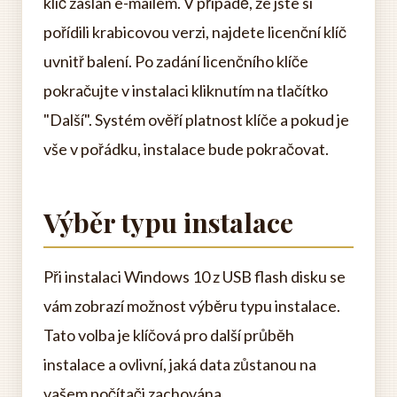
klíč zaslán e-mailem. V případě, že jste si
pořídili krabicovou verzi, najdete licenční klíč
uvnitř balení. Po zadání licenčního klíče
pokračujte v instalaci kliknutím na tlačítko
"Další". Systém ověří platnost klíče a pokud je
vše v pořádku, instalace bude pokračovat.
Výběr typu instalace
Při instalaci Windows 10 z USB flash disku se
vám zobrazí možnost výběru typu instalace.
Tato volba je klíčová pro další průběh
instalace a ovlivní, jaká data zůstanou na
vašem počítači zachována.