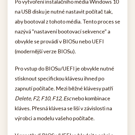
Po vytvoření instalačního média Windows 10
na USB disku je nutné nastavit počítač tak,
aby bootoval z tohoto média. Tento proces se
nazývá "nastavení bootovací sekvence" a
obvykle se provádí v BIOSu nebo UEFI
(modernější verze BIOSu).
Pro vstup do BIOSu/UEFI je obvykle nutné
stisknout specifickou klávesu ihned po
zapnutí počítače. Mezi běžné klávesy patří
Delete, F2, F10, F12, Esc
nebo kombinace
kláves. Přesná klávesa se liší v závislosti na
výrobci a modelu vašeho počítače.