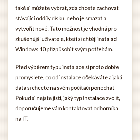
také si můžete vybrat, zda chcete zachovat
stávající oddíly disku, nebo je smazat a
vytvořit nové. Tato možnost je vhodná pro
zkušenější uživatele, kteří si chtějí instalaci
Windows 10 přizpůsobit svým potřebám.
Před výběrem typu instalace si proto dobře
promyslete, co od instalace očekáváte a jaká
data si chcete na svém počítači ponechat.
Pokud si nejste jisti, jaký typ instalace zvolit,
doporučujeme vám kontaktovat odborníka
na IT.