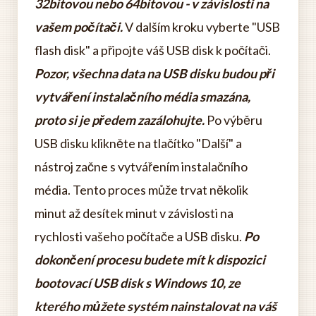
32bitovou nebo 64bitovou - v závislosti na
vašem počítači.
V dalším kroku vyberte "USB
flash disk" a připojte váš USB disk k počítači.
Pozor, všechna data na USB disku budou při
vytváření instalačního média smazána,
proto si je předem zazálohujte.
Po výběru
USB disku klikněte na tlačítko "Další" a
nástroj začne s vytvářením instalačního
média. Tento proces může trvat několik
minut až desítek minut v závislosti na
rychlosti vašeho počítače a USB disku.
Po
dokončení procesu budete mít k dispozici
bootovací USB disk s Windows 10, ze
kterého můžete systém nainstalovat na váš