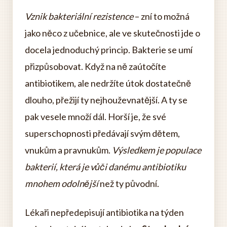
Vznik bakteriální rezistence
– zní to možná
jako něco z učebnice, ale ve skutečnosti jde o
docela jednoduchý princip. Bakterie se umí
přizpůsobovat. Když na ně zaútočíte
antibiotikem, ale nedržíte útok dostatečně
dlouho, přežijí ty nejhouževnatější. A ty se
pak vesele množí dál. Horší je, že své
superschopnosti předávají svým dětem,
vnukům a pravnukům.
Výsledkem je populace
bakterií, která je vůči danému antibiotiku
mnohem odolnější
než ty původní.
Lékaři nepředepisují antibiotika na týden