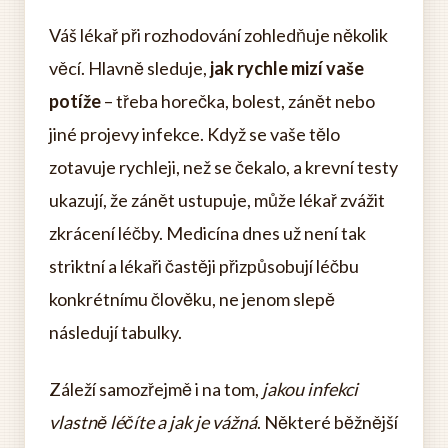
Váš lékař při rozhodování zohledňuje několik
věcí. Hlavně sleduje,
jak rychle mizí vaše
potíže
– třeba horečka, bolest, zánět nebo
jiné projevy infekce. Když se vaše tělo
zotavuje rychleji, než se čekalo, a krevní testy
ukazují, že zánět ustupuje, může lékař zvážit
zkrácení léčby. Medicína dnes už není tak
striktní a lékaři častěji přizpůsobují léčbu
konkrétnímu člověku, ne jenom slepě
následují tabulky.
Záleží samozřejmě i na tom,
jakou infekci
vlastně léčíte a jak je vážná
. Některé běžnější