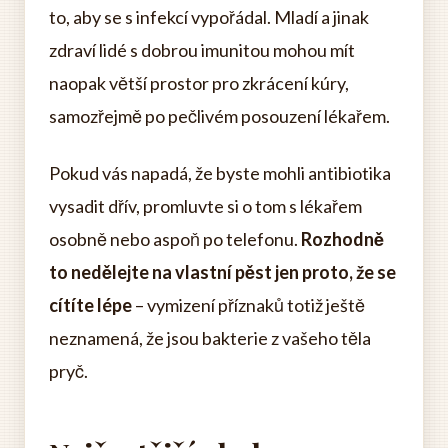
to, aby se s infekcí vypořádal. Mladí a jinak
zdraví lidé s dobrou imunitou mohou mít
naopak větší prostor pro zkrácení kúry,
samozřejmě po pečlivém posouzení lékařem.
Pokud vás napadá, že byste mohli antibiotika
vysadit dřív, promluvte si o tom s lékařem
osobně nebo aspoň po telefonu.
Rozhodně
to nedělejte na vlastní pěst jen proto, že se
cítíte lépe
– vymizení příznaků totiž ještě
neznamená, že jsou bakterie z vašeho těla
pryč.