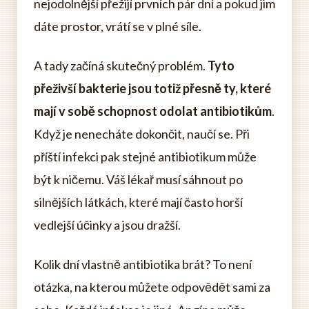
nejodolnější přežijí prvních pár dní a pokud jim
dáte prostor, vrátí se v plné síle.
A tady začíná skutečný problém.
Tyto
přeživší bakterie jsou totiž přesně ty, které
mají v sobě schopnost odolat antibiotikům
.
Když je nenecháte dokončit, naučí se. Při
příští infekci pak stejné antibiotikum může
být k ničemu. Váš lékař musí sáhnout po
silnějších látkách, které mají často horší
vedlejší účinky a jsou dražší.
Kolik dní vlastně antibiotika brát? To není
otázka, na kterou můžete odpovědět sami za