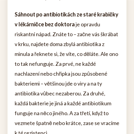
Sáhnout po antibiotikách ze staré krabičky
v lékárničce bez doktora
je opravdu
riskantní nápad. Znáte to – začne vás škrábat
v krku, najdete doma zbylá antibiotika z
minula a řeknete si, že víte, co děláte. Ale ono
to tak nefunguje. Za prvé, ne každé
nachlazení nebo chřipka jsou způsobené
bakteriemi – většinou jde o viry a na ty
antibiotika vůbec nezaberou. Za druhé,
každá bakterie je jiná a každé antibiotikum
funguje na něco jiného. A za třetí, když to
vezmete špatně nebo krátce, zase se vracíme
k té rezistenci.