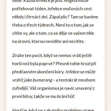
sebe. Každá infekce je jiná. Angína může
potřebovat týden, infekce močových cest
někdy i čtrnáct dní. Zápal plic? Tam se bavíme
třeba o třech týdnech. Není to o tom, jak se
cítíte vy, ale o tom, co se děje ve vašem těle
na úrovni, kterou nevidíte ani necítíte.
Znáte ten pocit, když se nemoc vrátí ještě
horší než byla poprvé? Přesně tohle hrozí při
předčasném ukončení kúry.
Infekce se může
vrátit jako bumerang
– a tentokrát mnohem
zuřivější. Váš organismus je navíc unavený z
první bitvy, takže se mu brání hůř.
Horší je, když se z akutního problému stane