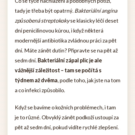
Co se týče nachlazení a podobných potíží,
tady je třeba být opatrný.
Bakteriální angína
způsobená streptokoky
se klasicky léčí deset
dní penicilinovou kúrou, i když některá
modernější antibiotika zvládnou práci za pět
dní. Máte zánět dutin? Připravte se na pět až
sedm dní.
Bakteriální zápal plic je ale
vážnější záležitost – tam se počítá s
týdnem až dvěma
, podle toho, jak jste na tom
a co infekci způsobilo.
Když se bavíme o kožních problémech, i tam
je to různé. Obvyklý zánět podkoží ustoupí za
pět až sedm dní, pokud vidíte rychlé zlepšení.