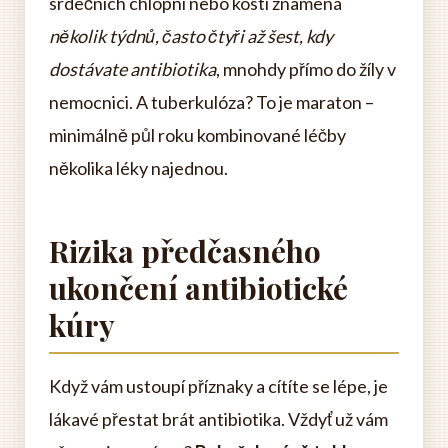
srdečních chlopní nebo kostí znamená
několik týdnů, často čtyři až šest, kdy
dostávate antibiotika
, mnohdy přímo do žíly v
nemocnici. A tuberkulóza? To je maraton –
minimálně půl roku kombinované léčby
několika léky najednou.
Rizika předčasného
ukončení antibiotické
kúry
Když vám ustoupí příznaky a cítíte se lépe, je
lákavé přestat brát antibiotika. Vždyť už vám