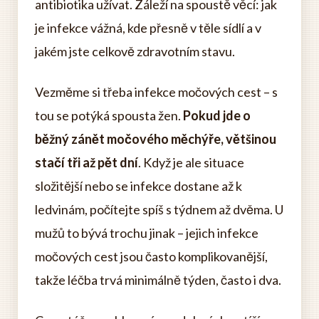
antibiotika užívat. Záleží na spoustě věcí: jak
je infekce vážná, kde přesně v těle sídlí a v
jakém jste celkově zdravotním stavu.
Vezměme si třeba infekce močových cest – s
tou se potýká spousta žen.
Pokud jde o
běžný zánět močového měchýře, většinou
stačí tři až pět dní
. Když je ale situace
složitější nebo se infekce dostane až k
ledvinám, počítejte spíš s týdnem až dvěma. U
mužů to bývá trochu jinak – jejich infekce
močových cest jsou často komplikovanější,
takže léčba trvá minimálně týden, často i dva.