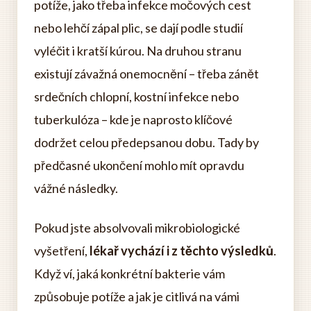
potíže, jako třeba infekce močových cest
nebo lehčí zápal plic, se dají podle studií
vyléčit i kratší kúrou. Na druhou stranu
existují závažná onemocnění – třeba zánět
srdečních chlopní, kostní infekce nebo
tuberkulóza – kde je naprosto klíčové
dodržet celou předepsanou dobu. Tady by
předčasné ukončení mohlo mít opravdu
vážné následky.
Pokud jste absolvovali mikrobiologické
vyšetření,
lékař vychází i z těchto výsledků
.
Když ví, jaká konkrétní bakterie vám
způsobuje potíže a jak je citlivá na vámi