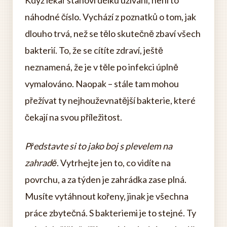
náhodné číslo. Vychází z poznatků o tom, jak
dlouho trvá, než se tělo skutečně zbaví všech
bakterií. To, že se cítíte zdraví, ještě
neznamená, že je v těle po infekci úplně
vymalováno. Naopak – stále tam mohou
přežívat ty nejhouževnatější bakterie, které
čekají na svou příležitost.
Představte si to jako boj s plevelem na
zahradě
. Vytrhejte jen to, co vidíte na
povrchu, a za týden je zahrádka zase plná.
Musíte vytáhnout kořeny, jinak je všechna
práce zbytečná. S bakteriemi je to stejné. Ty