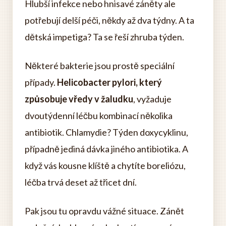
Hlubší infekce nebo hnisavé záněty ale
potřebují delší péči, někdy až dva týdny. A ta
dětská impetiga? Ta se řeší zhruba týden.
Některé bakterie jsou prostě speciální
případy.
Helicobacter pylori, který
způsobuje vředy v žaludku
, vyžaduje
dvoutýdenní léčbu kombinací několika
antibiotik. Chlamydie? Týden doxycyklinu,
případně jediná dávka jiného antibiotika. A
když vás kousne klíště a chytíte boreliózu,
léčba trvá deset až třicet dní.
Pak jsou tu opravdu vážné situace. Zánět