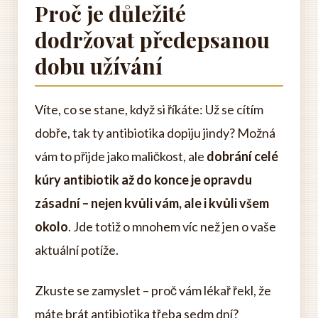
Proč je důležité
dodržovat předepsanou
dobu užívání
Víte, co se stane, když si říkáte: Už se cítím
dobře, tak ty antibiotika dopiju jindy? Možná
vám to přijde jako maličkost, ale
dobrání celé
kúry antibiotik až do konce je opravdu
zásadní – nejen kvůli vám, ale i kvůli všem
okolo
. Jde totiž o mnohem víc než jen o vaše
aktuální potíže.
Zkuste se zamyslet – proč vám lékař řekl, že
máte brát antibiotika třeba sedm dní?