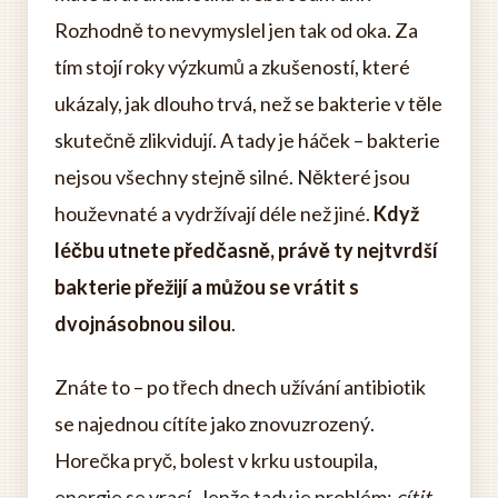
Rozhodně to nevymyslel jen tak od oka. Za
tím stojí roky výzkumů a zkušeností, které
ukázaly, jak dlouho trvá, než se bakterie v těle
skutečně zlikvidují. A tady je háček – bakterie
nejsou všechny stejně silné. Některé jsou
houževnaté a vydržívají déle než jiné.
Když
léčbu utnete předčasně, právě ty nejtvrdší
bakterie přežijí a můžou se vrátit s
dvojnásobnou silou
.
Znáte to – po třech dnech užívání antibiotik
se najednou cítíte jako znovuzrozený.
Horečka pryč, bolest v krku ustoupila,
energie se vrací. Jenže tady je problém:
cítit