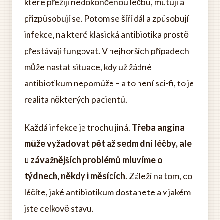
které přežijí nedokončenou léčbu, mutují a
přizpůsobují se. Potom se šíří dál a způsobují
infekce, na které klasická antibiotika prostě
přestávají fungovat. V nejhorších případech
může nastat situace, kdy už žádné
antibiotikum nepomůže – a to není sci-fi, to je
realita některých pacientů.
Každá infekce je trochu jiná.
Třeba angína
může vyžadovat pět až sedm dní léčby, ale
u závažnějších problémů mluvíme o
týdnech, někdy i měsících
. Záleží na tom, co
léčíte, jaké antibiotikum dostanete a v jakém
jste celkově stavu.