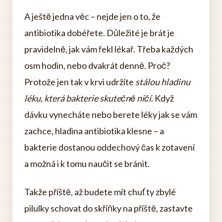
A ještě jedna věc – nejde jen o to, že
antibiotika dobéřete. Důležité je brát je
pravidelně, jak vám řekl lékař. Třeba každých
osm hodin, nebo dvakrát denně. Proč?
Protože jen tak v krvi udržíte
stálou hladinu
léku, která bakterie skutečně ničí
. Když
dávku vynecháte nebo berete léky jak se vám
zachce, hladina antibiotika klesne – a
bakterie dostanou oddechový čas k zotavení
a možná i k tomu naučit se bránit.
Takže příště, až budete mít chuť ty zbylé
pilulky schovat do skříňky na příště, zastavte