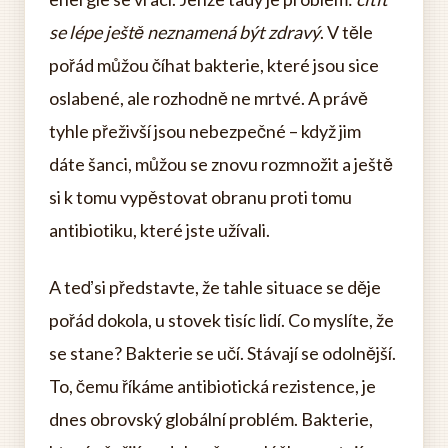
se lépe ještě neznamená být zdravý
. V těle
pořád můžou číhat bakterie, které jsou sice
oslabené, ale rozhodně ne mrtvé. A právě
tyhle přeživší jsou nebezpečné – když jim
dáte šanci, můžou se znovu rozmnožit a ještě
si k tomu vypěstovat obranu proti tomu
antibiotiku, které jste užívali.
A teď si představte, že tahle situace se děje
pořád dokola, u stovek tisíc lidí. Co myslíte, že
se stane? Bakterie se učí. Stávají se odolnější.
To, čemu říkáme antibiotická rezistence, je
dnes obrovský globální problém. Bakterie,