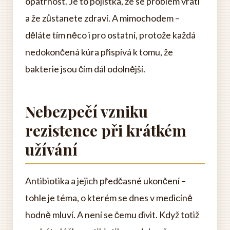
opatrnost. Je to pojistka, že se problém vrátí
a že zůstanete zdraví. A mimochodem –
děláte tím něco i pro ostatní, protože každá
nedokončená kúra přispívá k tomu, že
bakterie jsou čím dál odolnější.
Nebezpečí vzniku
rezistence při krátkém
užívání
Antibiotika a jejich předčasné ukončení –
tohle je téma, o kterém se dnes v medicíně
hodně mluví. A není se čemu divit. Když totiž