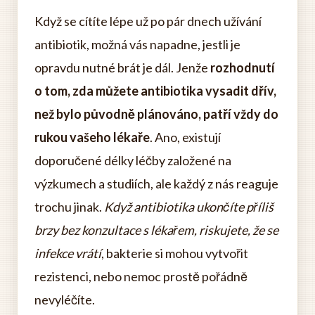
Když se cítíte lépe už po pár dnech užívání
antibiotik, možná vás napadne, jestli je
opravdu nutné brát je dál. Jenže
rozhodnutí
o tom, zda můžete antibiotika vysadit dřív,
než bylo původně plánováno, patří vždy do
rukou vašeho lékaře
. Ano, existují
doporučené délky léčby založené na
výzkumech a studiích, ale každý z nás reaguje
trochu jinak.
Když antibiotika ukončíte příliš
brzy bez konzultace s lékařem, riskujete, že se
infekce vrátí
, bakterie si mohou vytvořit
rezistenci, nebo nemoc prostě pořádně
nevyléčíte.