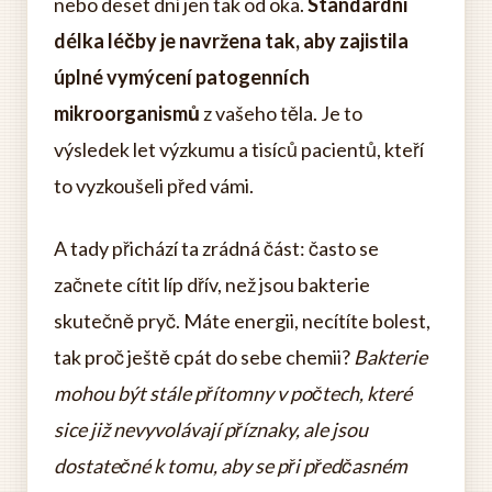
nebo deset dní jen tak od oka.
Standardní
délka léčby je navržena tak, aby zajistila
úplné vymýcení patogenních
mikroorganismů
z vašeho těla. Je to
výsledek let výzkumu a tisíců pacientů, kteří
to vyzkoušeli před vámi.
A tady přichází ta zrádná část: často se
začnete cítit líp dřív, než jsou bakterie
skutečně pryč. Máte energii, necítíte bolest,
tak proč ještě cpát do sebe chemii?
Bakterie
mohou být stále přítomny v počtech, které
sice již nevyvolávají příznaky, ale jsou
dostatečné k tomu, aby se při předčasném