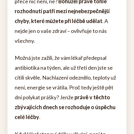
přece nic není, ne?
Bohužel právě tohle
rozhodnutí patří mezi nejnebezpečnější
chyby, které můžete při léčbě udělat
. A
nejde jen o vaše zdraví – ovlivňuje to nás
všechny.
Možná jste zažili, že vám lékař předepsal
antibiotika na týden, ale už třetí den jste se
cítili skvěle. Nachlazení odeznělo, teploty už
není, energie se vrátila. Proč tedy ještě pět
dní polykat prášky? Jenže
právě v těchto
zbývajících dnech se rozhoduje o úspěchu
celé léčby
.
Když lékař stanoví délku užívání, není to