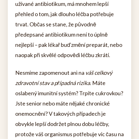
užívané antibiotikum, má mnohem lepší
přehled o tom, jak dlouho léčba potřebuje
trvat. Občas se stane, že původně
předepsané antibiotikum není to úplně
nejlepší – pak lékař buď změní preparát, nebo
naopak při skvělé odpovědi léčbu zkrátí.
Nesmíme zapomenout ani na
váš celkový
zdravotní stav a případná rizika
. Máte
oslabený imunitní systém? Trpíte cukrovkou?
Jste senior nebo máte nějaké chronické
onemocnění? V takových případech je
obvykle lepší dodržet plnou dobu léčby,
protože váš organismus potřebuje víc času na