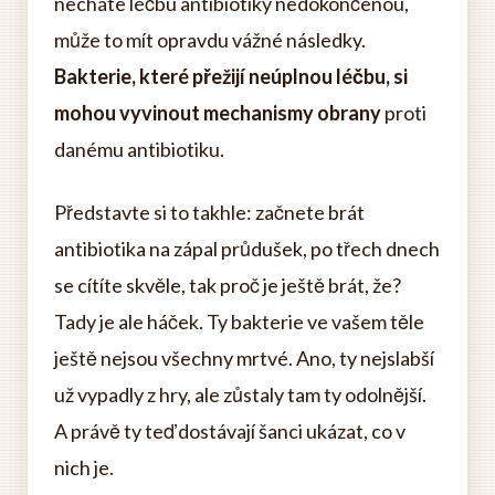
necháte léčbu antibiotiky nedokončenou,
může to mít opravdu vážné následky.
Bakterie, které přežijí neúplnou léčbu, si
mohou vyvinout mechanismy obrany
proti
danému antibiotiku.
Představte si to takhle: začnete brát
antibiotika na zápal průdušek, po třech dnech
se cítíte skvěle, tak proč je ještě brát, že?
Tady je ale háček. Ty bakterie ve vašem těle
ještě nejsou všechny mrtvé. Ano, ty nejslabší
už vypadly z hry, ale zůstaly tam ty odolnější.
A právě ty teď dostávají šanci ukázat, co v
nich je.