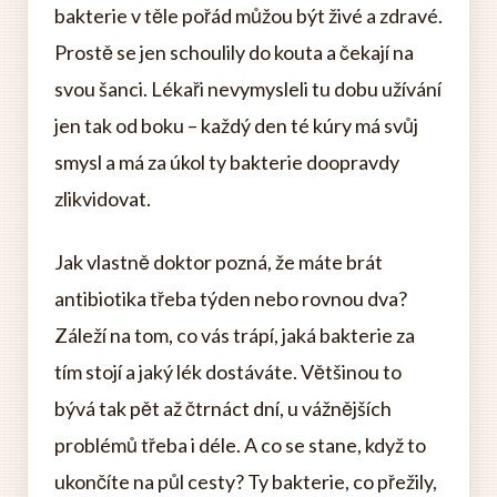
bakterie v těle pořád můžou být živé a zdravé.
Prostě se jen schoulily do kouta a čekají na
svou šanci. Lékaři nevymysleli tu dobu užívání
jen tak od boku – každý den té kúry má svůj
smysl a má za úkol ty bakterie doopravdy
zlikvidovat.
Jak vlastně doktor pozná, že máte brát
antibiotika třeba týden nebo rovnou dva?
Záleží na tom, co vás trápí, jaká bakterie za
tím stojí a jaký lék dostáváte. Většinou to
bývá tak pět až čtrnáct dní, u vážnějších
problémů třeba i déle. A co se stane, když to
ukončíte na půl cesty? Ty bakterie, co přežily,