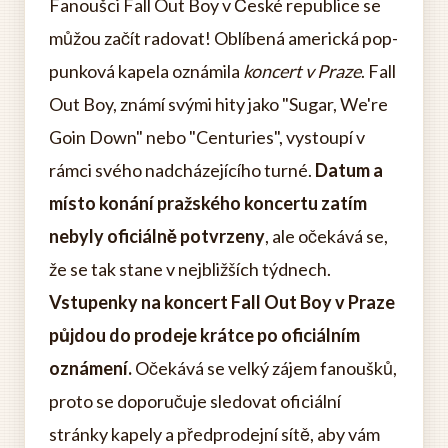
Fanoušci Fall Out Boy v České republice se
můžou začít radovat! Oblíbená americká pop-
punková kapela oznámila
koncert v Praze
. Fall
Out Boy, známí svými hity jako "Sugar, We're
Goin Down" nebo "Centuries", vystoupí v
rámci svého nadcházejícího turné.
Datum a
místo konání pražského koncertu zatím
nebyly oficiálně potvrzeny
, ale očekává se,
že se tak stane v nejbližších týdnech.
Vstupenky na koncert Fall Out Boy v Praze
půjdou do prodeje krátce po oficiálním
oznámení.
Očekává se velký zájem fanoušků,
proto se doporučuje sledovat oficiální
stránky kapely a předprodejní sítě, aby vám