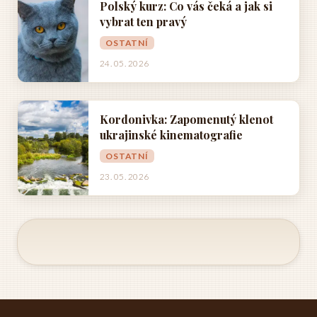
Polský kurz: Co vás čeká a jak si
vybrat ten pravý
OSTATNÍ
24. 05. 2026
Kordonivka: Zapomenutý klenot
ukrajinské kinematografie
OSTATNÍ
23. 05. 2026