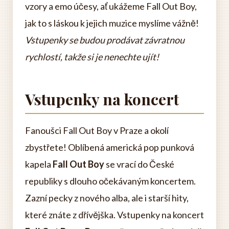
vzory a emo účesy, ať ukážeme Fall Out Boy,
jak to s láskou k jejich muzice myslíme vážně!
Vstupenky se budou prodávat závratnou
rychlostí, takže si je nenechte ujít!
Vstupenky na koncert
Fanoušci Fall Out Boy v Praze a okolí
zbystřete! Oblíbená americká pop punková
kapela
Fall Out Boy
se vrací do České
republiky s dlouho očekávaným koncertem.
Zazní pecky z nového alba, ale i starší hity,
které znáte z dřívějška. Vstupenky na koncert