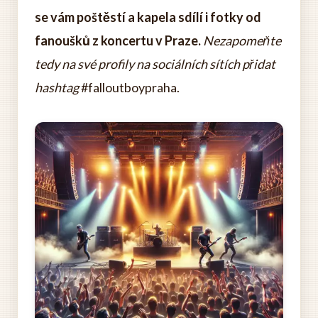
se vám poštěstí a kapela sdílí i fotky od
fanoušků z koncertu v Praze.
Nezapomeňte
tedy na své profily na sociálních sítích přidat
hashtag
#falloutboypraha.