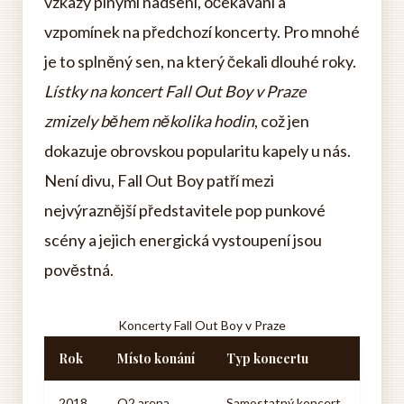
vzkazy plnými nadšení, očekávání a
vzpomínek na předchozí koncerty. Pro mnohé
je to splněný sen, na který čekali dlouhé roky.
Lístky na koncert Fall Out Boy v Praze
zmizely během několika hodin
, což jen
dokazuje obrovskou popularitu kapely u nás.
Není divu, Fall Out Boy patří mezi
nejvýraznější představitele pop punkové
scény a jejich energická vystoupení jsou
pověstná.
Koncerty Fall Out Boy v Praze
Rok
Místo konání
Typ koncertu
2018
O2 arena
Samostatný koncert