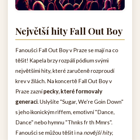
Největší hity Fall Out Boy
Fanoušci Fall Out Boy v Praze se mají na co
těšit! Kapela brzy rozpálí pódium svými
největšími hity, které zaručeně rozproudí
krev v žilách. Na koncertě Fall Out Boy v
Praze zazní
pecky, které formovaly
generaci
. Uslyšíte "Sugar, We're Goin Down"
s jeho ikonickým riffem, emotivní "Dance,
Dance" nebo hymnu "Thnks fr th Mmrs".
Fanoušci se můžou těšit i na
novější hity
,