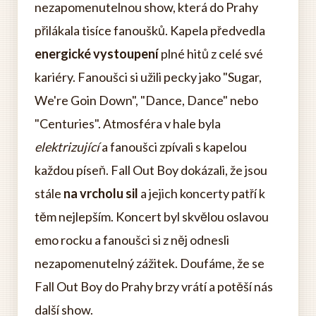
nezapomenutelnou show, která do Prahy
přilákala tisíce fanoušků. Kapela předvedla
energické vystoupení
plné hitů z celé své
kariéry. Fanoušci si užili pecky jako "Sugar,
We're Goin Down", "Dance, Dance" nebo
"Centuries". Atmosféra v hale byla
elektrizující
a fanoušci zpívali s kapelou
každou píseň. Fall Out Boy dokázali, že jsou
stále
na vrcholu sil
a jejich koncerty patří k
těm nejlepším. Koncert byl skvělou oslavou
emo rocku a fanoušci si z něj odnesli
nezapomenutelný zážitek. Doufáme, že se
Fall Out Boy do Prahy brzy vrátí a potěší nás
další show.