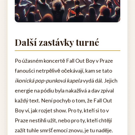
Další zastávky turné
Po úžasném koncertě Fall Out Boy v Praze
fanoušci netrpělivě očekávají, kam se tato
ikonická pop-punková kapela
vydá dál. Jejich
energie na pódiu byla nakažlivá a dav zpíval
každý text. Není pochyb o tom, že Fall Out
Boy ví, jak rozjet show. Pro ty, kteří si to v
Praze nestihli užít, nebo pro ty, kteří chtějí
zažít tuhle smršť emocí znovu, je tu naděje.