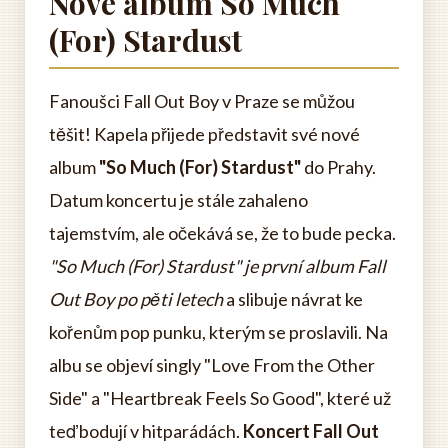
Nové album So Much
(For) Stardust
Fanoušci Fall Out Boy v Praze se můžou
těšit! Kapela přijede představit své nové
album
"So Much (For) Stardust"
do Prahy.
Datum koncertu je stále zahaleno
tajemstvím, ale očekává se, že to bude pecka.
"So Much (For) Stardust" je první album Fall
Out Boy po pěti letech
a slibuje návrat ke
kořenům pop punku, kterým se proslavili. Na
albu se objeví singly "Love From the Other
Side" a "Heartbreak Feels So Good", které už
teď bodují v hitparádách.
Koncert Fall Out