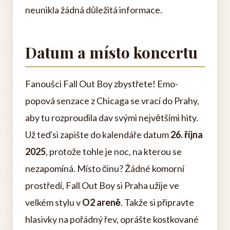
neunikla žádná důležitá informace.
Datum a místo koncertu
Fanoušci Fall Out Boy zbystřete! Emo-
popová senzace z Chicaga se vrací do Prahy,
aby tu rozproudila dav svými největšími hity.
Už teď si zapište do kalendáře datum
26. října
2025
, protože tohle je noc, na kterou se
nezapomíná. Místo činu? Žádné komorní
prostředí, Fall Out Boy si Praha užije ve
velkém stylu v
O2 areně
. Takže si připravte
hlasivky na pořádný řev, oprášte kostkované