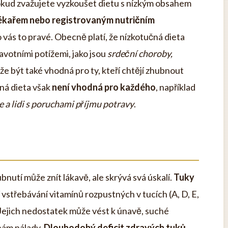
okud zvažujete vyzkoušet dietu s nízkým obsahem
 lékařem nebo registrovaným nutričním
 pro vás to pravé. Obecně platí, že nízkotučná dieta
avotními potížemi, jako jsou
srdeční choroby,
že být také vhodná pro ty, kteří chtějí zhubnout
ná dieta však
není vhodná pro každého
, například
e a lidi s poruchami příjmu potravy
.
bnutí může znít lákavě, ale skrývá svá úskalí.
Tuky
í vstřebávání vitamínů rozpustných v tucích (A, D, E,
. Jejich nedostatek může vést k únavě, suché
hám nálady.
Dlouhodobý deficit zdravých tuků