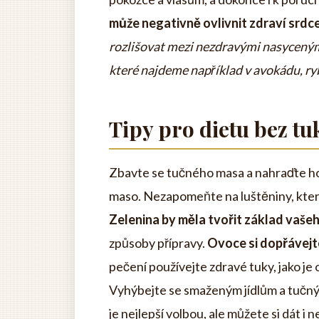
může negativně ovlivnit zdraví srdce
rozlišovat mezi nezdravými nasyceným
které najdeme například v avokádu, ryb
Tipy pro dietu bez tu
Zbavte se tučného masa a nahraďte ho l
maso. Nezapomeňte na luštěniny, které
Zelenina by měla tvořit základ vašeh
způsoby přípravy.
Ovoce si dopřávejte
pečení používejte zdravé tuky, jako je 
Vyhýbejte se smaženým jídlům a tuč
je nejlepší volbou, ale můžete si dát i 