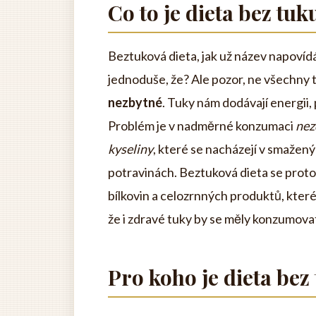
Co to je dieta bez tuk
Beztuková dieta, jak už název napovídá
jednoduše, že? Ale pozor, ne všechny 
nezbytné
. Tuky nám dodávají energii,
Problém je v nadměrné konzumaci
nez
kyseliny
, které se nacházejí v smažen
potravinách. Beztuková dieta se proto
bílkovin a celozrnných produktů, které 
že i zdravé tuky by se měly konzumovat
Pro koho je dieta be