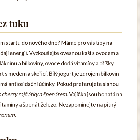
ez tuku
m startu do nového dne? Máme pro vás tipy na
dodají energii. Vyzkoušejte ovesnou kaši s ovocem a
lákninu a bílkoviny, ovoce dodá vitamíny a oříšky
rt s medem a skořicí. Bílý jogurt je zdrojem bílkovin
 má antioxidační účinky. Pokud preferujete slanou
s cherry rajčátky a špenátem
. Vajíčka jsou bohatá na
í vitamíny a špenát železo. Nezapomínejte na pitný
itronem
.