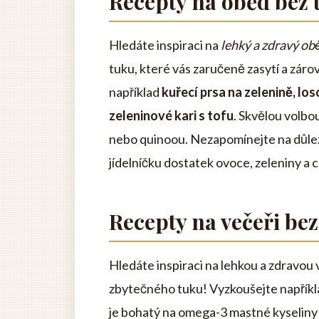
Recepty na oběd bez 
Hledáte inspiraci na
lehký a zdravý ob
tuku, které vás zaručeně zasytí a záro
například
kuřecí prsa na zelenině, lo
zeleninové kari s tofu
. Skvělou volbo
nebo quinoou. Nezapomínejte na důleži
jídelníčku dostatek ovoce, zeleniny a
Recepty na večeři bez
Hledáte inspiraci na lehkou a zdravou
zbytečného tuku! Vyzkoušejte napříkl
je bohatý na omega-3 mastné kyseliny 