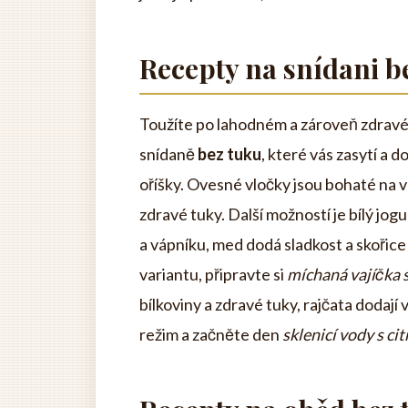
Recepty na snídani b
Toužíte po lahodném a zároveň zdravé
snídaně
bez tuku
, které vás zasytí a 
oříšky. Ovesné vločky jsou bohaté na v
zdravé tuky. Další možností je bílý jogu
a vápníku, med dodá sladkost a skořice
variantu, připravte si
míchaná vajíčka 
bílkoviny a zdravé tuky, rajčata dodaj
režim a začněte den
sklenicí vody s c