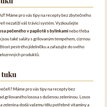
tuku
ěd
? Máme pro vás tipy na recepty bez zbytečného
veň nezatíží váš trávicí systém. Vyzkoušejte
sosa pečeného v papilotě s bylinkami
nebo třeba
u jsou také saláty s grilovaným tempehem, cizrnou
tost pestrého jídelníčku a zařazujte do svého
 celozrnných produktů.
 tuku
 večeři? Máme pro vás tipy na recepty bez
ad grilovaného lososa s dušenou zeleninou. Losos
a zelenina dodá vašemu tělu potřebné vitamíny a