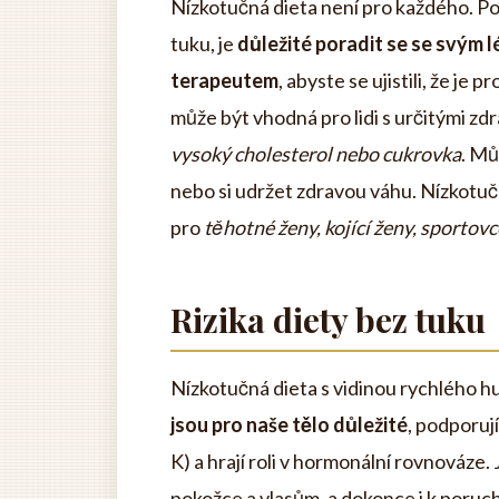
Nízkotučná dieta není pro každého. P
tuku, je
důležité poradit se se svým
terapeutem
, abyste se ujistili, že je
může být vhodná pro lidi s určitými zdr
vysoký cholesterol nebo cukrovka
. Mů
nebo si udržet zdravou váhu. Nízkotuč
pro
těhotné ženy, kojící ženy, sportovc
Rizika diety bez tuku
Nízkotučná dieta s vidinou rychlého hu
jsou pro naše tělo důležité
, podporuj
K) a hrají roli v hormonální rovnováze
pokožce a vlasům, a dokonce i k poruc