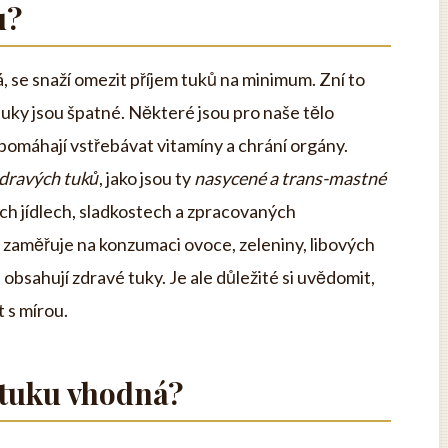
u?
, se snaží omezit příjem tuků na minimum. Zní to
tuky jsou špatné. Některé jsou pro naše tělo
 pomáhají vstřebávat vitamíny a chrání orgány.
dravých tuků
, jako jsou ty
nasycené a trans-mastné
ých jídlech, sladkostech a zpracovaných
 zaměřuje na konzumaci ovoce, zeleniny, libových
obsahují zdravé tuky. Je ale důležité si uvědomit,
 s mírou.
z tuku vhodná?