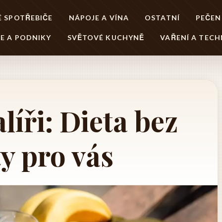
 SPOTŘEBIČE
NÁPOJE A VÍNA
OSTATNÍ
PEČEN
E A PODNIKY
SVĚTOVÉ KUCHYNĚ
VAŘENÍ A TECH
líři: Dieta bez
y pro vás