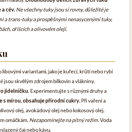
 a cév.
Ne všechny tuky jsou si rovny, důležité je
i a trans-tuky a prospěšnými nenasycenými tuky,
ách, oříšcích a olivovém oleji.
ku
ibovými variantami, jako je kuřecí, krůtí nebo rybí
 jsou skvělým zdrojem bílkovin a vlákniny.
o jídelníčku.
Experimentujte s různými druhy a
 s mírou, obsahuje přírodní cukry.
Při vaření a
olivový olej, avokádový olej nebo kokosový olej.
ným omáčkám.
Nezapomínejte na pitný režim.
Voda
neslazený čaj nebo kávu.