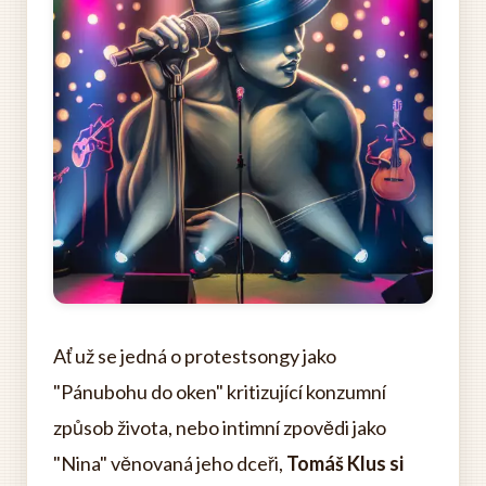
Ať už se jedná o protestsongy jako
"Pánubohu do oken" kritizující konzumní
způsob života, nebo intimní zpovědi jako
"Nina" věnovaná jeho dceři,
Tomáš Klus si