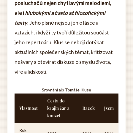
posluchačů nejen chytlavými melodiemi,
ale i
hlubokými a často až filozofickými
texty
. Jeho písně nejsou jen o lásce a
vztazích, i když i ty tvoří důležitou součást
jeho repertoáru. Klus se nebojí dotýkat
aktuálních společenských témat, kritizovat
nešvary a otevírat diskuze o smyslu života,
víře a lidskosti.
Srovnání alb Tomáše Kluse
Cesta do
Vlastnost
krajin čar a
Racek
Jsem
kouzel
Rok