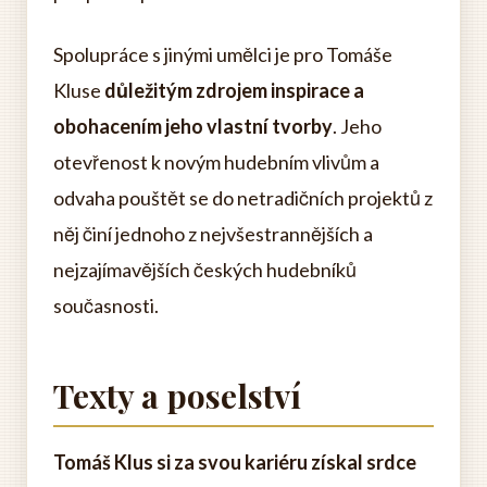
Spolupráce s jinými umělci je pro Tomáše
Kluse
důležitým zdrojem inspirace a
obohacením jeho vlastní tvorby
. Jeho
otevřenost k novým hudebním vlivům a
odvaha pouštět se do netradičních projektů z
něj činí jednoho z nejvšestrannějších a
nejzajímavějších českých hudebníků
současnosti.
Texty a poselství
Tomáš Klus si za svou kariéru získal srdce