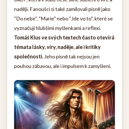
naději. Fanoušci si také zamilovali písně jako
"Do nebe", "Marie" nebo "Jde vo to", které se
vyznačují hlubšími myšlenkami a reflexí.
Tomáš Klus ve svých textech často otevírá
témata lásky, víry, naděje, ale i kritiky
společnosti.
Jeho písně tak nejsou jen
pouhou zábavou, ale i impulsem k zamyšlení.