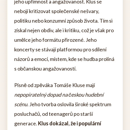
jeho upřímnost a angažovanost. Klus se
nebojí kritizovat společenské nešvary,
politiku nebo konzumní způsob života. Tím si
získal nejen obdiv, ale i kritiku, což je však pro
umělce jeho formátu přirozené. Jeho
koncerty se stávají platformou pro sdílení
názorů a emocí, místem, kde se hudba prolíná
s občanskou angažovaností.
Písně od zpěváka Tomáše Kluse mají
nepopiratelný dopad na českou hudební
scénu
. Jeho tvorba oslovila široké spektrum
posluchačů, od teenagerů po starší
generace.
Klus dokázal, že i populární