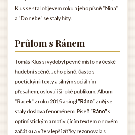
Klus se stal objevem roku a jeho písně "Nina"
a "Do nebe" se staly hity.
Průlom s Ránem
Tomáš Klus si vydobyl pevné místo na české
hudební scéně. Jeho písně, často s
poetickými texty a silným sociálním
přesahem, oslovují široké publikum. Album
"Racek" z roku 2015 a singl
"Ráno"
z něj se
staly doslova fenoménem. Píseň
"Ráno"
s
optimistickým a motivujícím textem o novém
začátku a víře v lepší zítřky rezonovala s