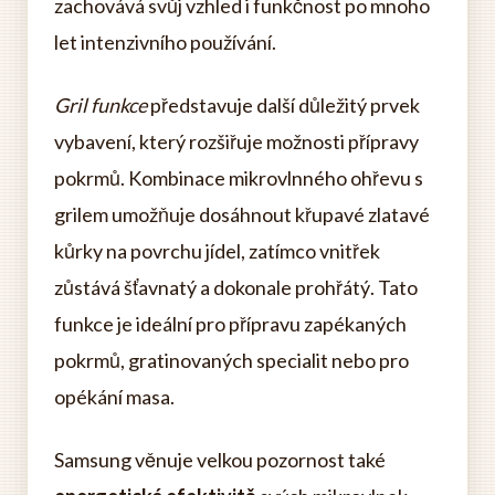
zachovává svůj vzhled i funkčnost po mnoho
let intenzivního používání.
Gril funkce
představuje další důležitý prvek
vybavení, který rozšiřuje možnosti přípravy
pokrmů. Kombinace mikrovlnného ohřevu s
grilem umožňuje dosáhnout křupavé zlatavé
kůrky na povrchu jídel, zatímco vnitřek
zůstává šťavnatý a dokonale prohřátý. Tato
funkce je ideální pro přípravu zapékaných
pokrmů, gratinovaných specialit nebo pro
opékání masa.
Samsung věnuje velkou pozornost také