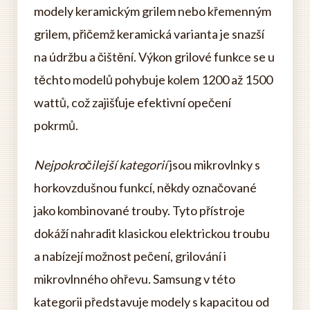
modely keramickým grilem nebo křemenným
grilem, přičemž keramická varianta je snazší
na údržbu a čištění. Výkon grilové funkce se u
těchto modelů pohybuje kolem 1200 až 1500
wattů, což zajišťuje efektivní opečení
pokrmů.
Nejpokročilejší kategorií
jsou mikrovlnky s
horkovzdušnou funkcí, někdy označované
jako kombinované trouby. Tyto přístroje
dokáží nahradit klasickou elektrickou troubu
a nabízejí možnost pečení, grilování i
mikrovlnného ohřevu. Samsung v této
kategorii představuje modely s kapacitou od