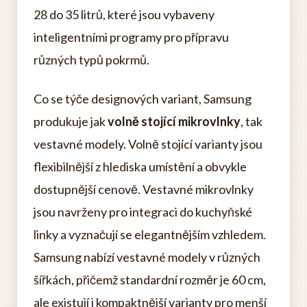
28 do 35 litrů, které jsou vybaveny
inteligentními programy pro přípravu
různých typů pokrmů.
Co se týče designových variant, Samsung
produkuje jak
volně stojící mikrovlnky
, tak
vestavné modely. Volně stojící varianty jsou
flexibilnější z hlediska umístění a obvykle
dostupnější cenově. Vestavné mikrovlnky
jsou navrženy pro integraci do kuchyňské
linky a vyznačují se elegantnějším vzhledem.
Samsung nabízí vestavné modely v různých
šířkách, přičemž standardní rozměr je 60 cm,
ale existují i kompaktnější varianty pro menší