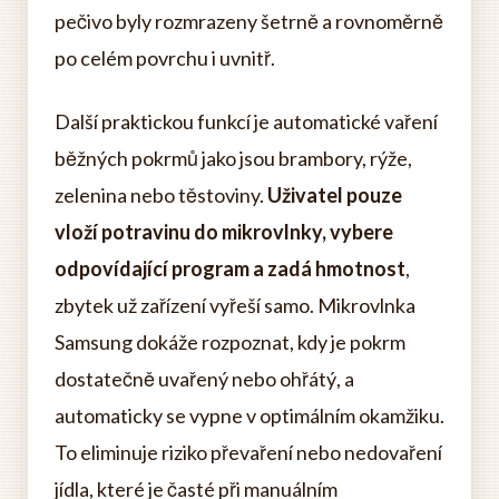
pečivo byly rozmrazeny šetrně a rovnoměrně
po celém povrchu i uvnitř.
Další praktickou funkcí je automatické vaření
běžných pokrmů jako jsou brambory, rýže,
zelenina nebo těstoviny.
Uživatel pouze
vloží potravinu do mikrovlnky, vybere
odpovídající program a zadá hmotnost
,
zbytek už zařízení vyřeší samo. Mikrovlnka
Samsung dokáže rozpoznat, kdy je pokrm
dostatečně uvařený nebo ohřátý, a
automaticky se vypne v optimálním okamžiku.
To eliminuje riziko převaření nebo nedovaření
jídla, které je časté při manuálním