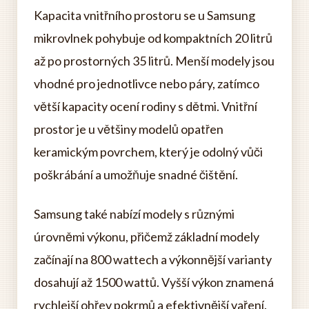
Kapacita vnitřního prostoru se u Samsung
mikrovlnek pohybuje od kompaktních 20 litrů
až po prostorných 35 litrů. Menší modely jsou
vhodné pro jednotlivce nebo páry, zatímco
větší kapacity ocení rodiny s dětmi. Vnitřní
prostor je u většiny modelů opatřen
keramickým povrchem, který je odolný vůči
poškrábání a umožňuje snadné čištění.
Samsung také nabízí modely s různými
úrovněmi výkonu, přičemž základní modely
začínají na 800 wattech a výkonnější varianty
dosahují až 1500 wattů. Vyšší výkon znamená
rychlejší ohřev pokrmů a efektivnější vaření.