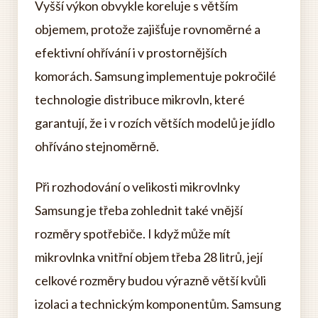
Vyšší výkon obvykle koreluje s větším
objemem, protože zajišťuje rovnoměrné a
efektivní ohřívání i v prostornějších
komorách. Samsung implementuje pokročilé
technologie distribuce mikrovln, které
garantují, že i v rozích větších modelů je jídlo
ohříváno stejnoměrně.
Při rozhodování o velikosti mikrovlnky
Samsung je třeba zohlednit také vnější
rozměry spotřebiče. I když může mít
mikrovlnka vnitřní objem třeba 28 litrů, její
celkové rozměry budou výrazně větší kvůli
izolaci a technickým komponentům. Samsung