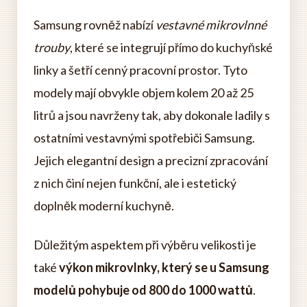
Samsung rovněž nabízí
vestavné mikrovlnné
trouby
, které se integrují přímo do kuchyňské
linky a šetří cenný pracovní prostor. Tyto
modely mají obvykle objem kolem 20 až 25
litrů a jsou navrženy tak, aby dokonale ladily s
ostatními vestavnými spotřebiči Samsung.
Jejich elegantní design a precizní zpracování
z nich činí nejen funkční, ale i estetický
doplněk moderní kuchyně.
Důležitým aspektem při výběru velikosti je
také
výkon mikrovlnky, který se u Samsung
modelů pohybuje od 800 do 1000 wattů
.