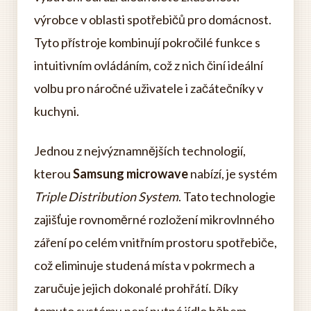
výrobce v oblasti spotřebičů pro domácnost.
Tyto přístroje kombinují pokročilé funkce s
intuitivním ovládáním, což z nich činí ideální
volbu pro náročné uživatele i začátečníky v
kuchyni.
Jednou z nejvýznamnějších technologií,
kterou
Samsung microwave
nabízí, je systém
Triple Distribution System
. Tato technologie
zajišťuje rovnoměrné rozložení mikrovlnného
záření po celém vnitřním prostoru spotřebiče,
což eliminuje studená místa v pokrmech a
zaručuje jejich dokonalé prohřátí. Díky
tomuto systému není nutné jídlo během