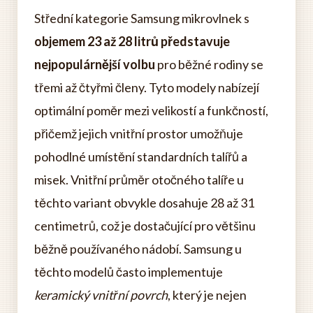
Střední kategorie Samsung mikrovlnek s
objemem 23 až 28 litrů představuje
nejpopulárnější volbu
pro běžné rodiny se
třemi až čtyřmi členy. Tyto modely nabízejí
optimální poměr mezi velikostí a funkčností,
přičemž jejich vnitřní prostor umožňuje
pohodlné umístění standardních talířů a
misek. Vnitřní průměr otočného talíře u
těchto variant obvykle dosahuje 28 až 31
centimetrů, což je dostačující pro většinu
běžně používaného nádobí. Samsung u
těchto modelů často implementuje
keramický vnitřní povrch
, který je nejen