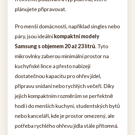
plánujete připravovat.
Pro menší domácnosti, například singles nebo
páry, jsou ideální
kompaktní modely
Samsung s objemem 20 až 23 litrů
. Tyto
mikrovlnky zaberou minimální prostor na
kuchyňské lince a přesto nabízejí
dostatečnou kapacitu pro ohřev jídel,
přípravu snídaní nebo rychlých večeří. Díky
jejich kompaktním rozměrům se perfektně
hodí i do menších kuchyní, studentských bytů
nebo kanceláří, kde je prostor omezený, ale
potřeba rychlého ohřevu jídla stále přítomná.