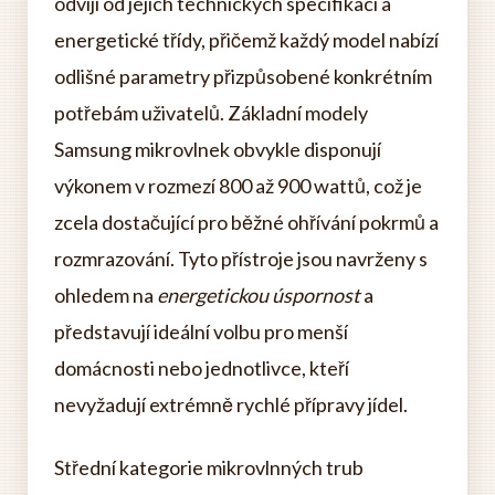
odvíjí od jejich technických specifikací a
energetické třídy, přičemž každý model nabízí
odlišné parametry přizpůsobené konkrétním
potřebám uživatelů. Základní modely
Samsung mikrovlnek obvykle disponují
výkonem v rozmezí 800 až 900 wattů, což je
zcela dostačující pro běžné ohřívání pokrmů a
rozmrazování. Tyto přístroje jsou navrženy s
ohledem na
energetickou úspornost
a
představují ideální volbu pro menší
domácnosti nebo jednotlivce, kteří
nevyžadují extrémně rychlé přípravy jídel.
Střední kategorie mikrovlnných trub