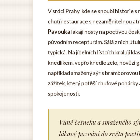
V srdci Prahy, kde se snoubí historie s
chutí restaurace s nezaměnitelnou a
Pavouka
lákají hosty na poctivou čes
původním recepturám. Sálá z nich útul
typická. Na jídelních lístcích kralují 
knedlíkem, vepřo knedlo zelo, hovězí g
například smažený sýr s bramborovou k
zážitek, který potěší chuťové pohárky 
spokojenosti.
Vůně česneku a smaženého sýr
lákavé pozvání do světa pocti