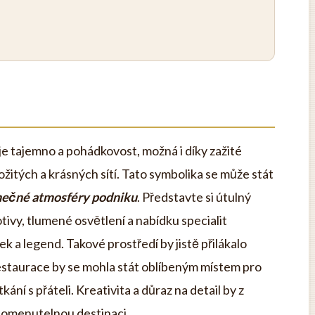
 tajemno a pohádkovost, možná i díky zažité
ožitých a krásných sítí. Tato symbolika se může stát
nečné atmosféry podniku
. Představte si útulný
ivy, tlumené osvětlení a nabídku specialit
a legend. Takové prostředí by jistě přilákalo
estaurace by se mohla stát oblíbeným místem pro
ání s přáteli. Kreativita a důraz na detail by z
pomenutelnou destinaci.