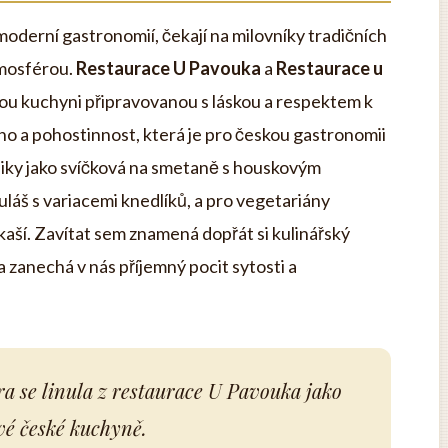
 moderní gastronomií, čekají na milovníky tradičních
tmosférou.
Restaurace U Pavouka
a
Restaurace u
kou kuchyni připravovanou s láskou a respektem k
no a pohostinnost, která je pro českou gastronomii
klasiky jako svíčková na smetaně s houskovým
uláš s variacemi knedlíků, a pro vegetariány
aší. Zavítat sem znamená dopřát si kulinářský
a zanechá v nás příjemný pocit sytosti a
a se linula z restaurace U Pavouka jako
vé české kuchyně.