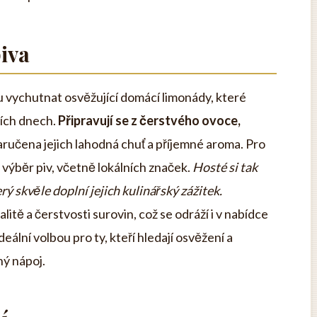
iva
 vychutnat osvěžující domácí limonády, které
ních dnech.
Připravují se z čerstvého ovoce,
aručena jejich lahodná chuť a příjemné aroma. Pro
 výběr piv, včetně lokálních značek.
Hosté si tak
ý skvěle doplní jejich kulinářský zážitek.
itě a čerstvosti surovin, což se odráží i v nabídce
deální volbou pro ty, kteří hledají osvěžení a
ný nápoj.