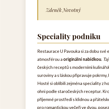
Zdeněk Novotný
Speciality podniku
Restaurace U Pavouka si za dobu své 
atmosférou a
originální nabídkou
.
Taj
českých receptů s moderními kulinářský
suroviny a s láskou připravuje pokrmy
Hosté si oblíbili zejména speciality z h
ohni podle staročeských receptur. Kro
příjemné prostředí s klidnou a přátel
pro romantickou večeři ve dvou, poseze