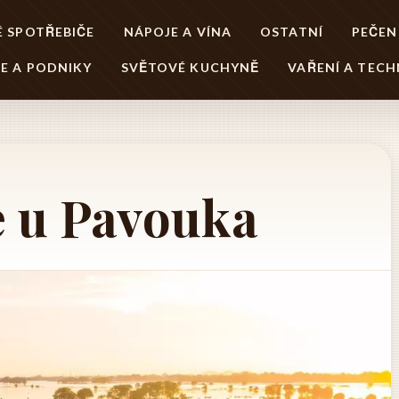
 SPOTŘEBIČE
NÁPOJE A VÍNA
OSTATNÍ
PEČEN
E A PODNIKY
SVĚTOVÉ KUCHYNĚ
VAŘENÍ A TECH
e u Pavouka ️