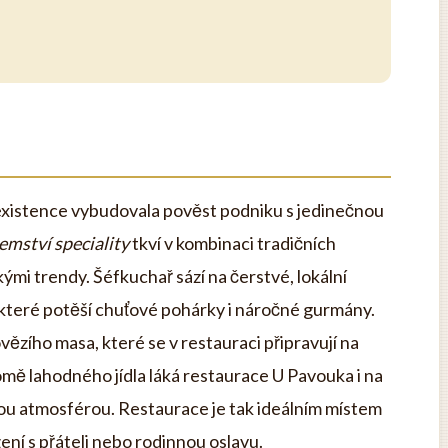
existence vybudovala pověst podniku s jedinečnou
emství speciality
tkví v kombinaci tradičních
mi trendy. Šéfkuchař sází na čerstvé, lokální
, které potěší chuťové pohárky i náročné gurmány.
ovězího masa, které se v restauraci připravují na
mě lahodného jídla láká restaurace U Pavouka i na
skou atmosférou. Restaurace je tak ideálním místem
ní s přáteli nebo rodinnou oslavu.