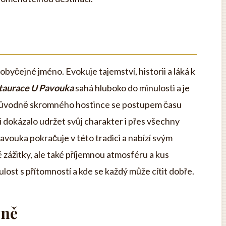
obyčejné jméno. Evokuje tajemství, historii a láká k
staurace U Pavouka
sahá hluboko do minulosti a je
 původně skromného hostince se postupem času
si dokázalo udržet svůj charakter i přes všechny
avouka pokračuje v této tradici a nabízí svým
 zážitky, ale také příjemnou atmosféru a kus
nulost s přítomností a kde se každý může cítit dobře.
yně