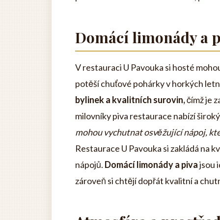
Domácí limonády a p
V restauraci U Pavouka si hosté mohou
potěší chuťové pohárky v horkých let
bylinek a kvalitních surovin,
čímž je z
milovníky piva restaurace nabízí široký
mohou vychutnat osvěžující nápoj, kter
Restaurace U Pavouka si zakládá na kval
nápojů.
Domácí limonády a piva
jsou i
zároveň si chtějí dopřát kvalitní a chut