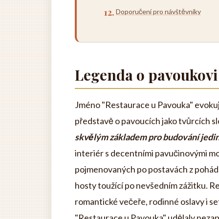
Doporučení pro návštěvníky
Legenda o pavoukovi
Jméno "Restaurace u Pavouka" evokuje
představě o pavoucích jako tvůrcích sl
skvělým základem pro budování jedi
interiér s decentními pavučinovými mot
pojmenovaných po postavách z pohádek 
hosty toužící po nevšedním zážitku. R
romantické večeře, rodinné oslavy i setk
"Restaurace u Pavouka" udělaly neza