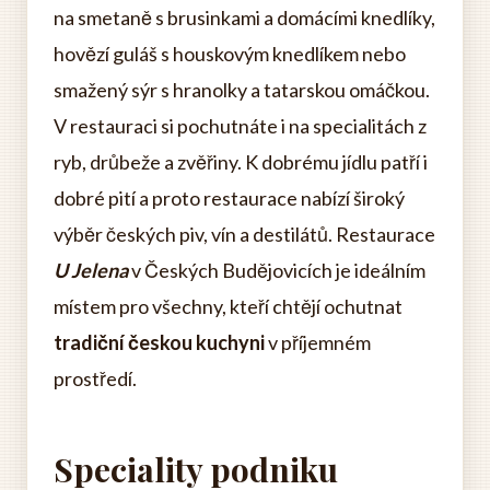
na smetaně s brusinkami a domácími knedlíky,
hovězí guláš s houskovým knedlíkem nebo
smažený sýr s hranolky a tatarskou omáčkou.
V restauraci si pochutnáte i na specialitách z
ryb, drůbeže a zvěřiny. K dobrému jídlu patří i
dobré pití a proto restaurace nabízí široký
výběr českých piv, vín a destilátů. Restaurace
U Jelena
v Českých Budějovicích je ideálním
místem pro všechny, kteří chtějí ochutnat
tradiční českou kuchyni
v příjemném
prostředí.
Speciality podniku