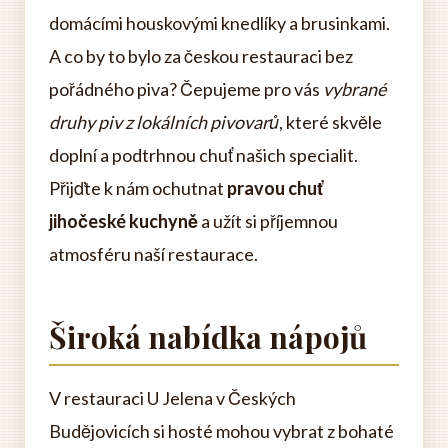
domácími houskovými knedlíky a brusinkami.
A co by to bylo za českou restauraci bez
pořádného piva? Čepujeme pro vás
vybrané
druhy piv z lokálních pivovarů
, které skvěle
doplní a podtrhnou chuť našich specialit.
Přijďte k nám ochutnat
pravou chuť
jihočeské kuchyně
a užít si příjemnou
atmosféru naší restaurace.
Široká nabídka nápojů
V restauraci U Jelena v Českých
Budějovicích si hosté mohou vybrat z bohaté