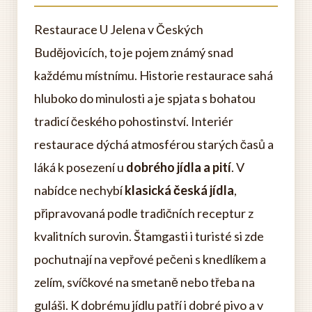
Restaurace U Jelena v Českých
Budějovicích, to je pojem známý snad
každému místnímu. Historie restaurace sahá
hluboko do minulosti a je spjata s bohatou
tradicí českého pohostinství. Interiér
restaurace dýchá atmosférou starých časů a
láká k posezení u
dobrého jídla a pití
. V
nabídce nechybí
klasická česká jídla
,
připravovaná podle tradičních receptur z
kvalitních surovin. Štamgasti i turisté si zde
pochutnají na vepřové pečeni s knedlíkem a
zelím, svíčkové na smetaně nebo třeba na
guláši. K dobrému jídlu patří i dobré pivo a v