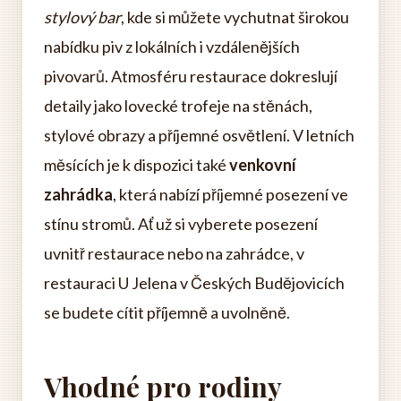
stylový bar
, kde si můžete vychutnat širokou
nabídku piv z lokálních i vzdálenějších
pivovarů. Atmosféru restaurace dokreslují
detaily jako lovecké trofeje na stěnách,
stylové obrazy a příjemné osvětlení. V letních
měsících je k dispozici také
venkovní
zahrádka
, která nabízí příjemné posezení ve
stínu stromů. Ať už si vyberete posezení
uvnitř restaurace nebo na zahrádce, v
restauraci U Jelena v Českých Budějovicích
se budete cítit příjemně a uvolněně.
Vhodné pro rodiny