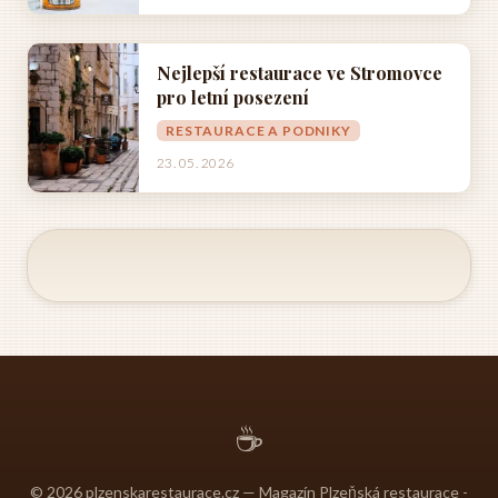
Nejlepší restaurace ve Stromovce
pro letní posezení
RESTAURACE A PODNIKY
23. 05. 2026
☕
© 2026 plzenskarestaurace.cz — Magazín Plzeňská restaurace -