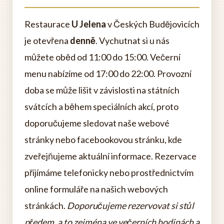
Restaurace
U Jelena
v Českých Budějovicích
je otevřena
denně
. Vychutnat si u nás
můžete oběd od 11:00 do 15:00. Večerní
menu nabízíme od 17:00 do 22:00. Provozní
doba se může lišit v závislosti na státních
svátcích a během speciálních akcí, proto
doporučujeme sledovat naše webové
stránky nebo facebookovou stránku, kde
zveřejňujeme aktuální informace. Rezervace
přijímáme telefonicky nebo prostřednictvím
online formuláře na našich webových
stránkách.
Doporučujeme rezervovat si stůl
předem, a to zejména ve večerních hodinách a