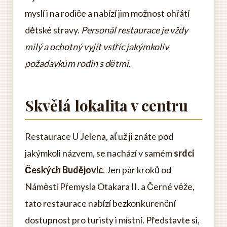
myslí i na rodiče a nabízí jim možnost ohřátí
dětské stravy.
Personál restaurace je vždy
milý a ochotný vyjít vstříc jakýmkoliv
požadavkům rodin s dětmi.
Skvělá lokalita v centru
Restaurace U Jelena, ať už ji znáte pod
jakýmkoli názvem, se nachází v samém
srdci
Českých Budějovic
. Jen pár kroků od
Náměstí Přemysla Otakara II. a Černé věže,
tato restaurace nabízí bezkonkurenční
dostupnost pro turisty i místní. Představte si,