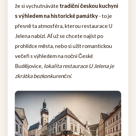
že si vychutnáváte
tradiční českou kuchyni
s výhledem na historické památky
- to je
přesně ta atmosféra, kterou restaurace U
Jelena nabízí. Ať už se chcete najíst po
prohlídce města, nebo si užít romantickou
večeři s výhledem na noční České
Budějovice,
lokalita restaurace U Jelena je
zkrátka bezkonkurenční
.