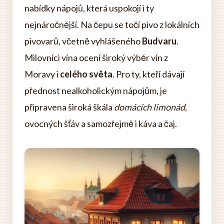
nabídky nápojů, která uspokojí i ty
nejnáročnější. Na čepu se točí pivo z lokálních
pivovarů, včetně vyhlášeného
Budvaru
.
Milovníci vína ocení široký výběr vín z
Moravy i
celého světa
. Pro ty, kteří dávají
přednost nealkoholickým nápojům, je
připravena široká škála
domácích limonád
,
ovocných šťáv a samozřejmě i káva a čaj.