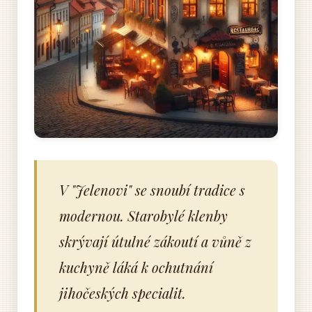
V "Jelenovi" se snoubí tradice s
modernou. Starobylé klenby
skrývají útulné zákoutí a vůně z
kuchyně láká k ochutnání
jihočeských specialit.