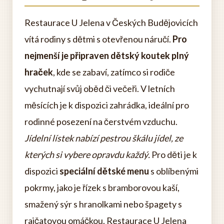
Restaurace U Jelena v Českých Budějovicích
vítá rodiny s dětmi s otevřenou náručí.
Pro
nejmenší je připraven dětský koutek plný
hraček
, kde se zabaví, zatímco si rodiče
vychutnají svůj oběd či večeři. V letních
měsících je k dispozici zahrádka, ideální pro
rodinné posezení na čerstvém vzduchu.
Jídelní lístek nabízí pestrou škálu jídel, ze
kterých si vybere opravdu každý.
Pro děti je k
dispozici
speciální dětské menu
s oblíbenými
pokrmy, jako je řízek s bramborovou kaší,
smažený sýr s hranolkami nebo špagety s
rajčatovou omáčkou. Restaurace U Jelena