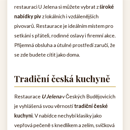
restauraci U Jelena si můžete vybrat z
široké
nabídky piv
z lokálních i vzdálenějších
pivovarů. Restaurace je ideálním místem pro
setkání s přáteli, rodinné oslavy i firemní akce.
Příjemná obsluha a útulné prostředí zaručí, že
se zde budete cítit jako doma.
Tradiční česká kuchyně
Restaurace
U Jelena
v Českých Budějovicích
je vyhlášená svou věrností
tradiční české
kuchyni
. V nabídce nechybí klasiky jako
vepřová pečeně s knedlíkem a zelím, svíčková