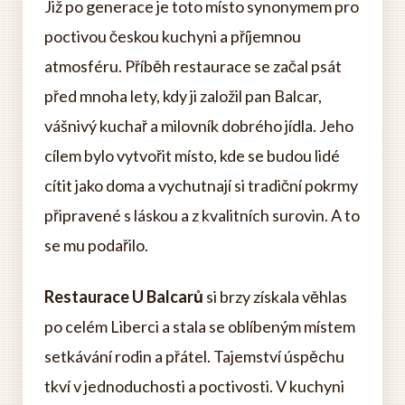
Již po generace je toto místo synonymem pro
poctivou českou kuchyni a příjemnou
atmosféru. Příběh restaurace se začal psát
před mnoha lety, kdy ji založil pan Balcar,
vášnivý kuchař a milovník dobrého jídla. Jeho
cílem bylo vytvořit místo, kde se budou lidé
cítit jako doma a vychutnají si tradiční pokrmy
připravené s láskou a z kvalitních surovin. A to
se mu podařilo.
Restaurace U Balcarů
si brzy získala věhlas
po celém Liberci a stala se oblíbeným místem
setkávání rodin a přátel. Tajemství úspěchu
tkví v jednoduchosti a poctivosti. V kuchyni