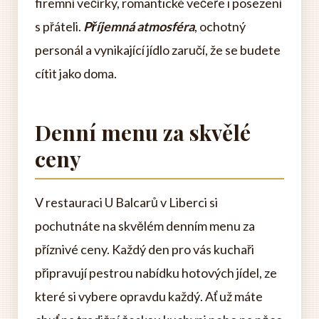
firemní večírky, romantické večeře i posezení
s přáteli.
Příjemná atmosféra
, ochotný
personál a vynikající jídlo zaručí, že se budete
cítit jako doma.
Denní menu za skvělé
ceny
V restauraci U Balcarů v Liberci si
pochutnáte na skvělém denním menu za
příznivé ceny. Každý den pro vás kuchaři
připravují pestrou nabídku hotových jídel, ze
které si vybere opravdu každý. Ať už máte