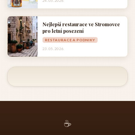
24. 05. 2026
Nejlepší restaurace ve Stromovce
pro letní posezení
RESTAURACE A PODNIKY
23. 05. 2026
☕