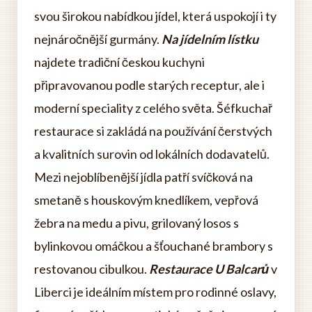
svou širokou nabídkou jídel, která uspokojí i ty
nejnáročnější gurmány.
Na jídelním lístku
najdete tradiční českou kuchyni
připravovanou podle starých receptur, ale i
moderní speciality z celého světa. Šéfkuchař
restaurace si zakládá na používání čerstvých
a kvalitních surovin od lokálních dodavatelů.
Mezi nejoblíbenější jídla patří svíčková na
smetaně s houskovým knedlíkem, vepřová
žebra na medu a pivu, grilovaný losos s
bylinkovou omáčkou a šťouchané brambory s
restovanou cibulkou.
Restaurace U Balcarů
v
Liberci je ideálním místem pro rodinné oslavy,