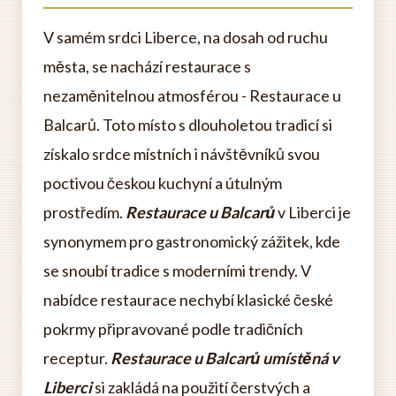
V samém srdci Liberce, na dosah od ruchu
města, se nachází restaurace s
nezaměnitelnou atmosférou - Restaurace u
Balcarů. Toto místo s dlouholetou tradicí si
získalo srdce místních i návštěvníků svou
poctivou českou kuchyní a útulným
prostředím.
Restaurace u Balcarů
v Liberci je
synonymem pro gastronomický zážitek, kde
se snoubí tradice s moderními trendy. V
nabídce restaurace nechybí klasické české
pokrmy připravované podle tradičních
receptur.
Restaurace u Balcarů umístěná v
Liberci
si zakládá na použití čerstvých a