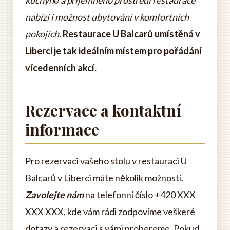
kuchyně a příjemného prostředí restaurace
nabízí i možnost ubytování v komfortních
pokojích.
Restaurace U Balcarů umístěná v
Liberci je tak ideálním místem pro pořádání
vícedenních akcí.
Rezervace a kontaktní
informace
Pro rezervaci vašeho stolu v restauraci U
Balcarů v Liberci máte několik možností.
Zavolejte nám
na telefonní číslo +420 XXX
XXX XXX, kde vám rádi zodpovíme veškeré
dotazy a rezervaci s vámi probereme. Pokud