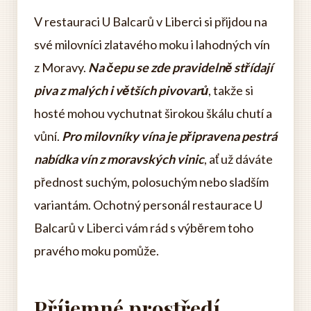
V restauraci U Balcarů v Liberci si přijdou na
své milovníci zlatavého moku i lahodných vín
z Moravy.
Na čepu se zde pravidelně střídají
piva z malých i větších pivovarů
, takže si
hosté mohou vychutnat širokou škálu chutí a
vůní.
Pro milovníky vína je připravena pestrá
nabídka vín z moravských vinic
, ať už dáváte
přednost suchým, polosuchým nebo sladším
variantám. Ochotný personál restaurace U
Balcarů v Liberci vám rád s výběrem toho
pravého moku pomůže.
Příjemné prostředí