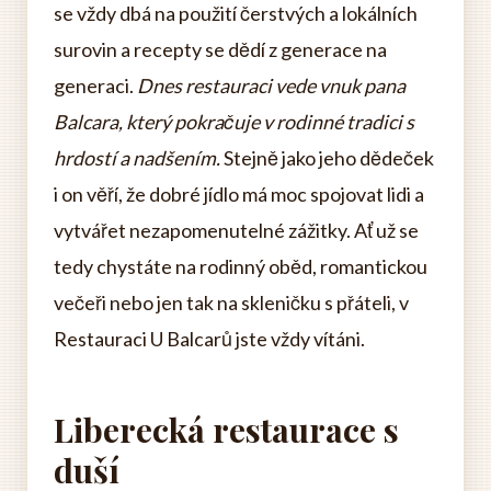
se vždy dbá na použití čerstvých a lokálních
surovin a recepty se dědí z generace na
generaci.
Dnes restauraci vede vnuk pana
Balcara, který pokračuje v rodinné tradici s
hrdostí a nadšením.
Stejně jako jeho dědeček
i on věří, že dobré jídlo má moc spojovat lidi a
vytvářet nezapomenutelné zážitky. Ať už se
tedy chystáte na rodinný oběd, romantickou
večeři nebo jen tak na skleničku s přáteli, v
Restauraci U Balcarů jste vždy vítáni.
Liberecká restaurace s
duší