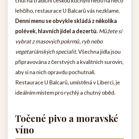
chuť na tradiční českou kuchyni nebo na něco
lehčího, restaurace U Balcarů vás nezklame.
Denní menu se obvykle skládá z několika
polévek, hlavních jídel a dezertů.
Můžete si
vybrat z masových pokrmů, ryb nebo
vegetariánských specialit.
Všechna jídla jsou
připravována z čerstvých a kvalitních surovin,
aby si na nich opravdu pochutnali.
Restaurace U Balcarů, umístěná v Liberci, je
ideálním místem pro rychlý a chutný oběd.
Točené pivo a moravské
víno