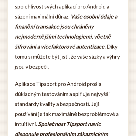
spolehlivost svých aplikací pro Android a
sázení maximální důraz.
Vaše osobní údaje a
finanční transakce jsou chráněny
nejmodernějšími technologiemi, včetně
šifrování a vícefaktorové autentizace.
Díky
tomu si můžete být jisti, že vaše sázky a výhry
jsou v bezpečí.
Aplikace Tipsport pro Android prošla
důkladným testováním a splňuje nejvyšší
standardy kvality a bezpečnosti. Její
používání je tak maximálně bezproblémové a
intuitivní.
Společnost Tipsport navíc
disponuje profesionálním zákaznickým