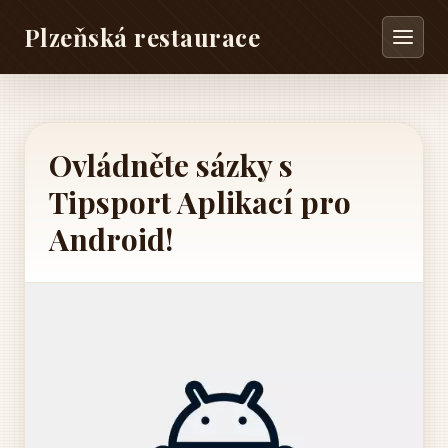
Plzeňská restaurace
Ovládněte sázky s
Tipsport Aplikací pro
Android!