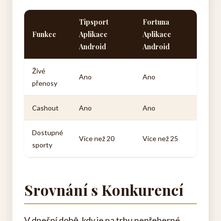
Tipsport
Fortuna
Funkce
Aplikace
Aplikace
Android
Android
Živé
Ano
Ano
přenosy
Cashout
Ano
Ano
Dostupné
Více než 20
Více než 25
sporty
Srovnání s Konkurencí
V dnešní době, kdy je na trhu nepřeberné