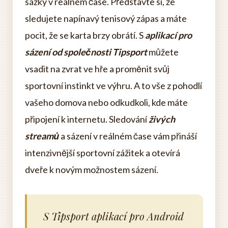
sázky v reálném čase. Představte si, že
sledujete napínavý tenisový zápas a máte
pocit, že se karta brzy obrátí. S
aplikací pro
sázení od společnosti Tipsport
můžete
vsadit na zvrat ve hře a proměnit svůj
sportovní instinkt ve výhru. A to vše z pohodlí
vašeho domova nebo odkudkoli, kde máte
připojení k internetu. Sledování
živých
streamů
a sázení v reálném čase vám přináší
intenzivnější sportovní zážitek a otevírá
dveře k novým možnostem sázení.
S Tipsport aplikací pro Android