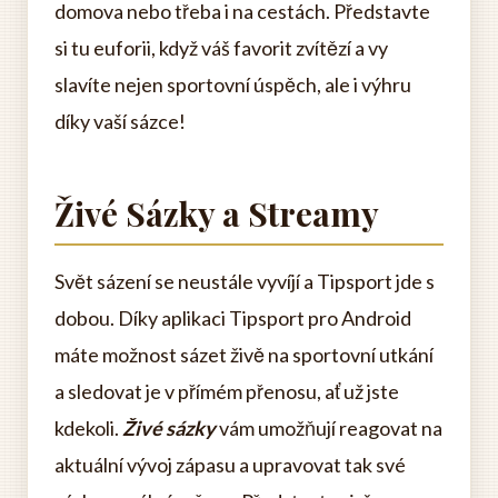
domova nebo třeba i na cestách. Představte
si tu euforii, když váš favorit zvítězí a vy
slavíte nejen sportovní úspěch, ale i výhru
díky vaší sázce!
Živé Sázky a Streamy
Svět sázení se neustále vyvíjí a Tipsport jde s
dobou. Díky aplikaci Tipsport pro Android
máte možnost sázet živě na sportovní utkání
a sledovat je v přímém přenosu, ať už jste
kdekoli.
Živé sázky
vám umožňují reagovat na
aktuální vývoj zápasu a upravovat tak své