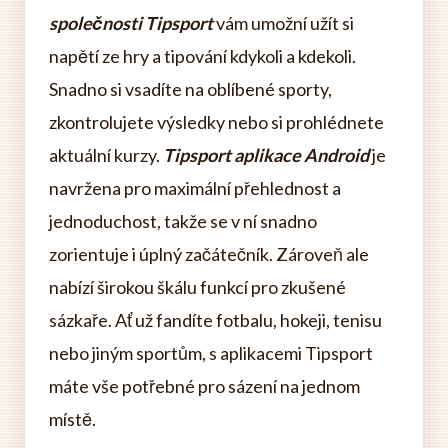
společnosti Tipsport
vám umožní užít si
napětí ze hry a tipování kdykoli a kdekoli.
Snadno si vsadíte na oblíbené sporty,
zkontrolujete výsledky nebo si prohlédnete
aktuální kurzy.
Tipsport aplikace Android
je
navržena pro maximální přehlednost a
jednoduchost, takže se v ní snadno
zorientuje i úplný začátečník. Zároveň ale
nabízí širokou škálu funkcí pro zkušené
sázkaře. Ať už fandíte fotbalu, hokeji, tenisu
nebo jiným sportům, s aplikacemi Tipsport
máte vše potřebné pro sázení na jednom
místě.