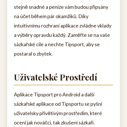
stejně snadné a peníze vám budou připsány
na účet během pár okamžiků. Díky
intuitivnímu rozhraní aplikace zvládne vklady
a výběry opravdu každý. Zaměřte se na vaše
sázkařské cíle a nechte Tipsport, aby se
postaral o zbytek.
Uživatelské Prostředí
Aplikace Tipsport pro Android a další
sázkařské aplikace od Tipsportu se pyšní
uživatelsky přívětivým prostředím, které
ocení jak nováčci, tak zkušení sázkaři.