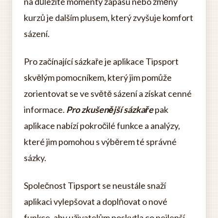
na důležité momenty zápasu nebo změny
kurzů je dalším plusem, který zvyšuje komfort
sázení.
Pro začínající sázkaře je aplikace Tipsport
skvělým pomocníkem, který jim pomůže
zorientovat se ve světě sázení a získat cenné
informace.
Pro zkušenější sázkaře
pak
aplikace nabízí pokročilé funkce a analýzy,
které jim pomohou s výběrem té správné
sázky.
Společnost Tipsport se neustále snaží
aplikaci vylepšovat a doplňovat o nové
funkce, aby uživatelům poskytla co nejlepší