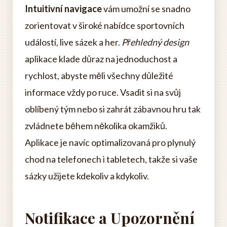
Intuitivní navigace
vám umožní se snadno
zorientovat v široké nabídce sportovních
událostí, live sázek a her.
Přehledný design
aplikace klade důraz na jednoduchost a
rychlost, abyste měli všechny důležité
informace vždy po ruce. Vsadit si na svůj
oblíbený tým nebo si zahrát zábavnou hru tak
zvládnete během několika okamžiků.
Aplikace je navíc optimalizovaná pro plynulý
chod na telefonech i tabletech, takže si vaše
sázky užijete kdekoliv a kdykoliv.
Notifikace a Upozornění