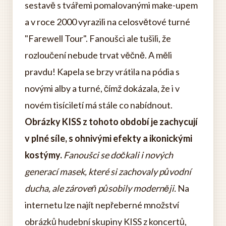
sestavě s tvářemi pomalovanými make-upem
a v roce 2000 vyrazili na celosvětové turné
"Farewell Tour". Fanoušci ale tušili, že
rozloučení nebude trvat věčně. A měli
pravdu! Kapela se brzy vrátila na pódia s
novými alby a turné, čímž dokázala, že i v
novém tisíciletí má stále co nabídnout.
Obrázky KISS z tohoto období je zachycují
v plné síle, s ohnivými efekty a ikonickými
kostýmy.
Fanoušci se dočkali i nových
generací masek, které si zachovaly původní
ducha, ale zároveň působily moderněji.
Na
internetu lze najít nepřeberné množství
obrázků hudební skupiny KISS z koncertů,