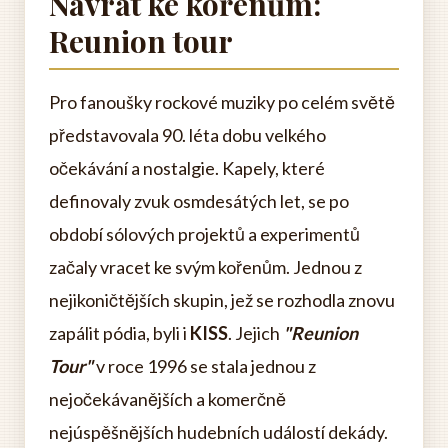
Návrat ke kořenům:
Reunion tour
Pro fanoušky rockové muziky po celém světě
představovala 90. léta dobu velkého
očekávání a nostalgie. Kapely, které
definovaly zvuk osmdesátých let, se po
období sólových projektů a experimentů
začaly vracet ke svým kořenům. Jednou z
nejikoničtějších skupin, jež se rozhodla znovu
zapálit pódia, byli i
KISS
. Jejich
"Reunion
Tour"
v roce 1996 se stala jednou z
nejočekávanějších a komerčně
nejúspěšnějších hudebních událostí dekády.