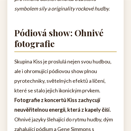
symbolem síly a originality rockové hudby.
Pódiová show: Ohnivé
fotografie
Skupina Kiss je proslulá nejen svou hudbou,
ale i ohromující pódiovou show plnou
pyrotechniky, světelných efektů a líčení,
které se stalo jejich ikonickým prvkem.
Fotografie z koncertů Kiss zachycují
neuvěřitelnou energii, která z kapely čiší.
Ohnivé jazyky šlehající do rytmu hudby, dým
zahalující pódium a Gene Simmons s