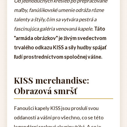
Od jednoduchých kresieb po prepracované
maľby, fanúšikovské umenie odráža rôzne
talenty a štýly, čím sa vytvára pestrá a
fascinujúca galéria venovaná kapele.
Táto
"armáda obrázkov" je živým svedectvom
trvalého odkazu KISS a sily hudby spájať
ľudí prostredníctvom spoločnej vášne.
KISS merchandise:
Obrazová smršť
Fanoušci kapely KISS jsou proslulí svou
oddaností a vášní pro všechno, co se této
legendární rockové skupiny týká. A co je