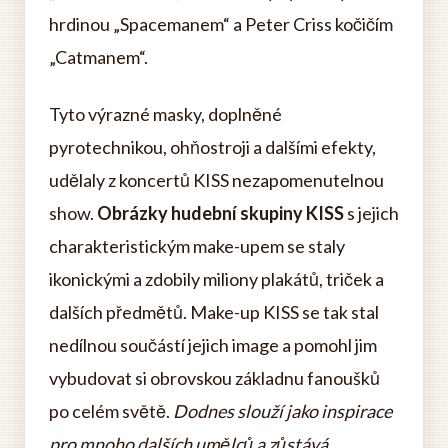
hrdinou „Spacemanem“ a Peter Criss kočičím
„Catmanem“.
Tyto výrazné masky, doplněné
pyrotechnikou, ohňostroji a dalšími efekty,
udělaly z koncertů KISS nezapomenutelnou
show.
Obrázky hudební skupiny KISS
s jejich
charakteristickým make-upem se staly
ikonickými a zdobily miliony plakátů, triček a
dalších předmětů. Make-up KISS se tak stal
nedílnou součástí jejich image a pomohl jim
vybudovat si obrovskou základnu fanoušků
po celém světě.
Dodnes slouží jako inspirace
pro mnoho dalších umělců a zůstává