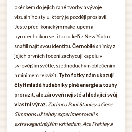
okénkem do jejich rané tvorby a vývoje
vizuálního stylu, který je později proslavil.
Ještě před ikonickým make-upem a
pyrotechnikou se tito rockeři z New Yorku
snažili najít svou identitu. Černobílé snímky z
jejich prvních focení zachycují kapelu v
syrovějším světle, s jednoduchým oblečením
a minimem rekvizit.
Tyto fotky nám ukazují
čtyři mladé hudebníky plné energie a touhy
prorazit, ale zároveň nejisté a hledající svůj
vlastní výraz.
Zatímco Paul Stanley a Gene
Simmons už tehdy experimentovali s
extravagantnějším vzhledem, Ace Frehley a