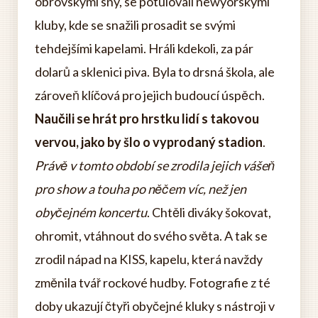
obrovskými sny, se potulovali newyorskými
kluby, kde se snažili prosadit se svými
tehdejšími kapelami. Hráli kdekoli, za pár
dolarů a sklenici piva. Byla to drsná škola, ale
zároveň klíčová pro jejich budoucí úspěch.
Naučili se hrát pro hrstku lidí s takovou
vervou, jako by šlo o vyprodaný stadion
.
Právě v tomto období se zrodila jejich vášeň
pro show a touha po něčem víc, než jen
obyčejném koncertu
. Chtěli diváky šokovat,
ohromit, vtáhnout do svého světa. A tak se
zrodil nápad na KISS, kapelu, která navždy
změnila tvář rockové hudby. Fotografie z té
doby ukazují čtyři obyčejné kluky s nástroji v