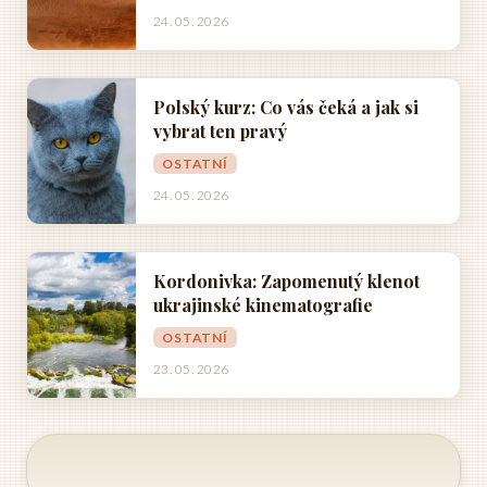
24. 05. 2026
Polský kurz: Co vás čeká a jak si
vybrat ten pravý
OSTATNÍ
24. 05. 2026
Kordonivka: Zapomenutý klenot
ukrajinské kinematografie
OSTATNÍ
23. 05. 2026