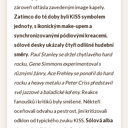
zároveň otřásla zavedeným image kapely.
Zatímco do té doby byli KISS symbolem
jednoty, s ikonickým make-upem a
synchronizovanými pódiovými kreacemi,
sólové desky ukázaly čtyři odlišné hudební
směry.
Paul Stanley se držel chytlavého hard
rocku, Gene Simmons experimentoval s
různými žánry, Ace Frehley se ponořil do hard
rocku a heavy metalu a Peter Criss představil
své jazzové a baladické kořeny.
Reakce
fanoušků i kritiků byly smíšené. Někteří
oceňovali odvahu a pestrost, jiní kritizovali
odklon od typického zvuku KISS.
Sólová alba