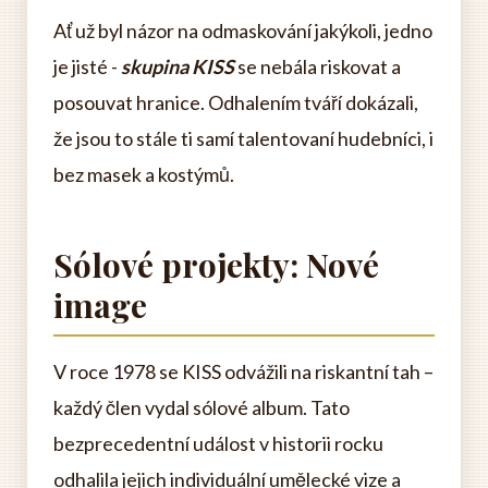
Ať už byl názor na odmaskování jakýkoli, jedno
je jisté -
skupina KISS
se nebála riskovat a
posouvat hranice. Odhalením tváří dokázali,
že jsou to stále ti samí talentovaní hudebníci, i
bez masek a kostýmů.
Sólové projekty: Nové
image
V roce 1978 se KISS odvážili na riskantní tah –
každý člen vydal sólové album. Tato
bezprecedentní událost v historii rocku
odhalila jejich individuální umělecké vize a