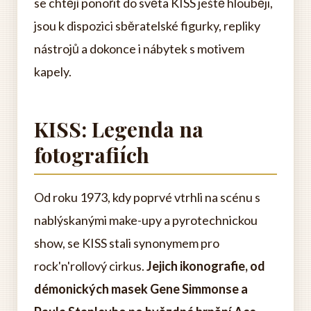
se chtějí ponořit do světa KISS ještě hlouběji,
jsou k dispozici sběratelské figurky, repliky
nástrojů a dokonce i nábytek s motivem
kapely.
KISS: Legenda na
fotografiích
Od roku 1973, kdy poprvé vtrhli na scénu s
nablýskanými make-upy a pyrotechnickou
show, se KISS stali synonymem pro
rock'n'rollový cirkus.
Jejich ikonografie, od
démonických masek Gene Simmonse a