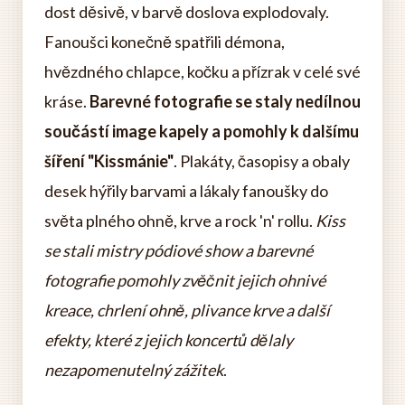
dost děsivě, v barvě doslova explodovaly.
Fanoušci konečně spatřili démona,
hvězdného chlapce, kočku a přízrak v celé své
kráse.
Barevné fotografie se staly nedílnou
součástí image kapely a pomohly k dalšímu
šíření "Kissmánie"
. Plakáty, časopisy a obaly
desek hýřily barvami a lákaly fanoušky do
světa plného ohně, krve a rock 'n' rollu.
Kiss
se stali mistry pódiové show a barevné
fotografie pomohly zvěčnit jejich ohnivé
kreace, chrlení ohně, plivance krve a další
efekty, které z jejich koncertů dělaly
nezapomenutelný zážitek
.