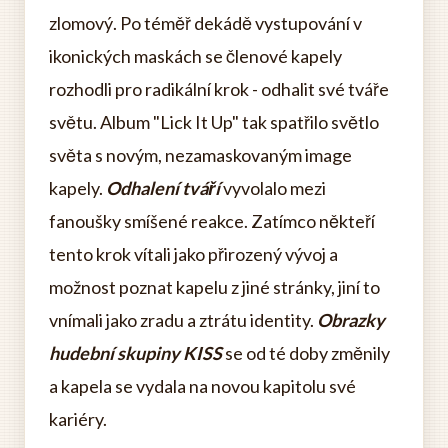
zlomový. Po téměř dekádě vystupování v
ikonických maskách se členové kapely
rozhodli pro radikální krok - odhalit své tváře
světu. Album "Lick It Up" tak spatřilo světlo
světa s novým, nezamaskovaným image
kapely.
Odhalení tváří
vyvolalo mezi
fanoušky smíšené reakce. Zatímco někteří
tento krok vítali jako přirozený vývoj a
možnost poznat kapelu z jiné stránky, jiní to
vnímali jako zradu a ztrátu identity.
Obrazky
hudební skupiny KISS
se od té doby změnily
a kapela se vydala na novou kapitolu své
kariéry.