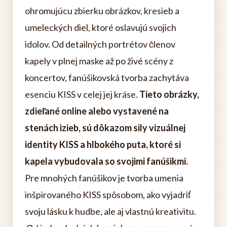
ohromujúcu zbierku obrázkov, kresieb a
umeleckých diel, ktoré oslavujú svojich
idolov. Od detailných portrétov členov
kapely v plnej maske až po živé scény z
koncertov, fanúšikovská tvorba zachytáva
esenciu KISS v celej jej kráse.
Tieto obrázky,
zdieľané online alebo vystavené na
stenách izieb, sú dôkazom sily vizuálnej
identity KISS a hlbokého puta, ktoré si
kapela vybudovala so svojimi fanúšikmi.
Pre mnohých fanúšikov je tvorba umenia
inšpirovaného KISS spôsobom, ako vyjadriť
svoju lásku k hudbe, ale aj vlastnú kreativitu.