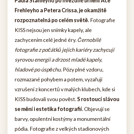
Paula Stanleyho po hvězdné brnění Ace
Frehleyho a Petera Crissa, je okamžitě
rozpoznatelná po celém světě.
Fotografie
KISS nejsou jen snímky kapely, ale
zachycením celé jedné éry.
Černobílé
fotografie z počátků jejich kariéry zachycují
syrovou energii a drzost mladé kapely,
hladové po úspěchu.
Pózy plné vzdoru,
rozmazané pohybem a potem, vyzařují
vzrušení z koncertů v malých klubech, kde si
KISS budovali svou pověst.
S rostoucí slávou
se mění i estetika fotografií.
Objevují se
barvy, opulentní kostýmy a monumentální
pódia. Fotografie z velkých stadionových