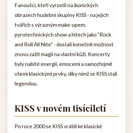
Fanoušci, kteří vyrostli na ikonických
obrazech hudební skupiny KISS - na jejich
tvářích s výrazným make-upem,
pyrotechnických show a hitech jako "Rock
and Roll All Nite" - dostali konečně možnost
znovu zažít magii na vlastní kůži. Koncerty
byly nabité energií, emocemi a samozřejmě
všemi klasickými prvky, díky nimž se KISS stali
legendou.
KISS v novém tisíciletí
Po roce 2000 se KISS vrátili ke klasické