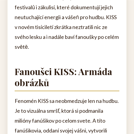
festivalů i zákulisí, které dokumentují jejich
neutuchající energii a vášeň pro hudbu. KISS
v novém tisíciletí zkrátka neztratili nic ze
svého lesku a i nadále baví fanoušky po celém
světě.
Fanoušci KISS: Armáda
obrázků
Fenomén KISS sa neobmedzuje len na hudbu.
Je to vizuálna smršť, ktorá si podmanila
milióny fanúšikov po celom svete. A títo
fanúšikovia, oddaní svojej vášni, vytvorili