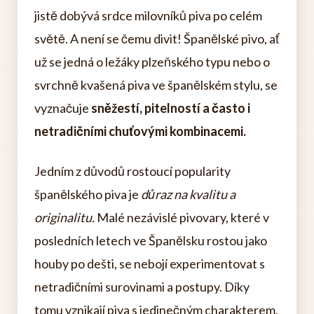
jistě dobývá srdce milovníků piva po celém
světě. A není se čemu divit! Španělské pivo, ať
už se jedná o ležáky plzeňského typu nebo o
svrchně kvašená piva ve španělském stylu, se
vyznačuje
sněžestí, pitelností a často i
netradičními chuťovými kombinacemi.
Jedním z důvodů rostoucí popularity
španělského piva je
důraz na kvalitu a
originalitu.
Malé nezávislé pivovary, které v
posledních letech ve Španělsku rostou jako
houby po dešti, se nebojí experimentovat s
netradičními surovinami a postupy. Díky
tomu vznikají piva s jedinečným charakterem,