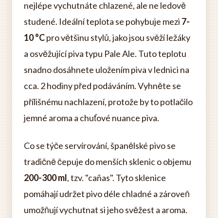
nejlépe vychutnáte chlazené, ale ne ledově
studené. Ideální teplota se pohybuje mezi
7-
10 °C
pro většinu stylů, jako jsou svěží ležáky
a osvěžující piva typu Pale Ale. Tuto teplotu
snadno dosáhnete uložením piva v lednici na
cca. 2 hodiny před podáváním. Vyhněte se
přílišnému nachlazení, protože by to potlačilo
jemné aroma a chuťové nuance piva.
Co se týče servírování, španělské pivo se
tradičně čepuje do menších sklenic o objemu
200-300 ml
, tzv. "cañas". Tyto sklenice
pomáhají udržet pivo déle chladné a zároveň
umožňují vychutnat si jeho svěžest a aroma.