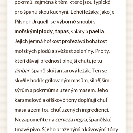
pokrmů, zejména k těm, které jsou typické
pro španělskou kuchyni. Lehčí ležáky, jako je
Pilsner Urquell, se výborně snoubí s
mořskými plody
,
tapas
, saláty a
paella
.
Jejich jemná hořkost prořezává bohatost
mořských plodů a svěžest zeleniny. Pro ty,
kteří dávají přednost plnější chuti, je tu
ámbar
, španělský jantarový ležák. Ten se
skvěle hodí k grilovaným masům, silnějším
sýrům a pokrmům s uzeným masem. Jeho
karamelové a oříškové tóny doplňují chuť
masa a zemitou chuť uzených ingrediencí.
Nezapomeňte na
cerveza negra
, španělské
tmavé pivo. S jeho praženými a kávovými tóny