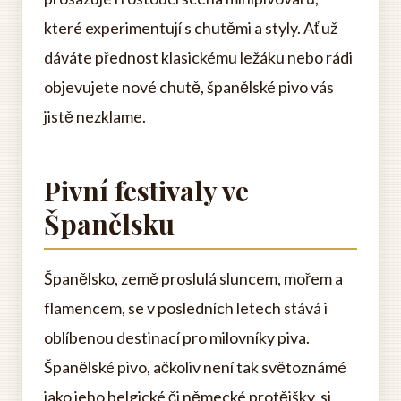
které experimentují s chutěmi a styly. Ať už
dáváte přednost klasickému ležáku nebo rádi
objevujete nové chutě, španělské pivo vás
jistě nezklame.
Pivní festivaly ve
Španělsku
Španělsko, země proslulá sluncem, mořem a
flamencem, se v posledních letech stává i
oblíbenou destinací pro milovníky piva.
Španělské pivo, ačkoliv není tak světoznámé
jako jeho belgické či německé protějšky, si