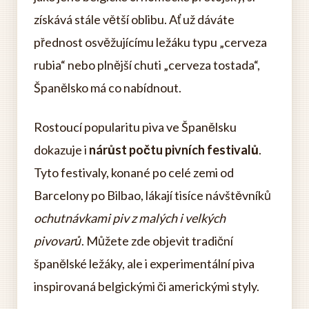
získává stále větší oblibu. Ať už dáváte
přednost osvěžujícímu ležáku typu „cerveza
rubia“ nebo plnější chuti „cerveza tostada“,
Španělsko má co nabídnout.
Rostoucí popularitu piva ve Španělsku
dokazuje i
nárůst počtu pivních festivalů
.
Tyto festivaly, konané po celé zemi od
Barcelony po Bilbao, lákají tisíce návštěvníků
ochutnávkami piv z malých i velkých
pivovarů
. Můžete zde objevit tradiční
španělské ležáky, ale i experimentální piva
inspirovaná belgickými či americkými styly.