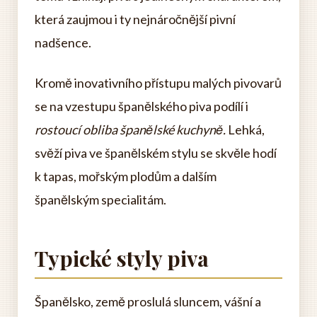
která zaujmou i ty nejnáročnější pivní
nadšence.
Kromě inovativního přístupu malých pivovarů
se na vzestupu španělského piva podílí i
rostoucí obliba španělské kuchyně.
Lehká,
svěží piva ve španělském stylu se skvěle hodí
k tapas, mořským plodům a dalším
španělským specialitám.
Typické styly piva
Španělsko, země proslulá sluncem, vášní a