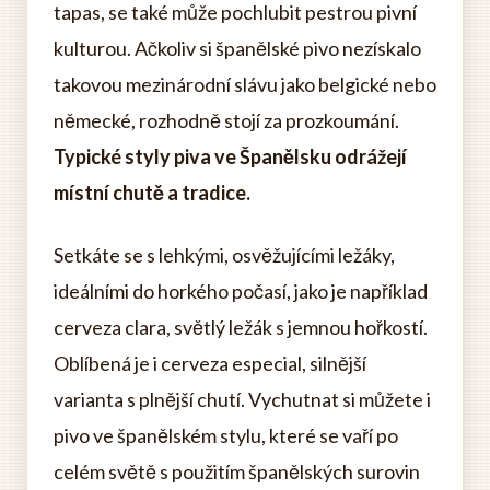
tapas, se také může pochlubit pestrou pivní
kulturou. Ačkoliv si španělské pivo nezískalo
takovou mezinárodní slávu jako belgické nebo
německé, rozhodně stojí za prozkoumání.
Typické styly piva ve Španělsku odrážejí
místní chutě a tradice.
Setkáte se s lehkými, osvěžujícími ležáky,
ideálními do horkého počasí, jako je například
cerveza clara, světlý ležák s jemnou hořkostí.
Oblíbená je i cerveza especial, silnější
varianta s plnější chutí. Vychutnat si můžete i
pivo ve španělském stylu, které se vaří po
celém světě s použitím španělských surovin