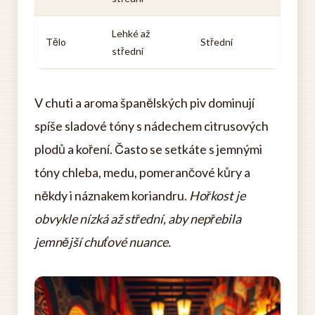
Lehké až
Tělo
Střední
střední
V chuti a aroma španělských piv dominují
spíše sladové tóny s nádechem citrusových
plodů a koření. Často se setkáte s jemnými
tóny chleba, medu, pomerančové kůry a
někdy i náznakem koriandru.
Hořkost je
obvykle nízká až střední, aby nepřebila
jemnější chuťové nuance.