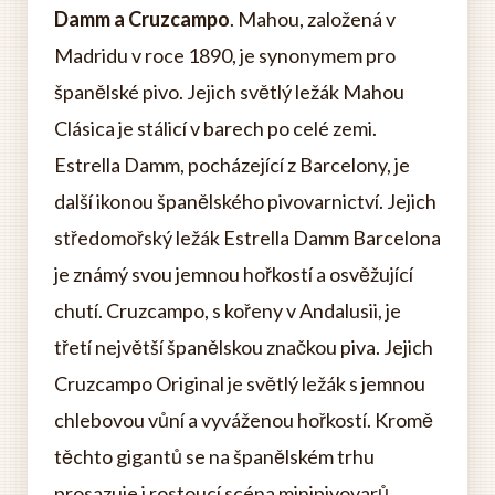
Damm a Cruzcampo
. Mahou, založená v
Madridu v roce 1890, je synonymem pro
španělské pivo. Jejich světlý ležák Mahou
Clásica je stálicí v barech po celé zemi.
Estrella Damm, pocházející z Barcelony, je
další ikonou španělského pivovarnictví. Jejich
středomořský ležák Estrella Damm Barcelona
je známý svou jemnou hořkostí a osvěžující
chutí. Cruzcampo, s kořeny v Andalusii, je
třetí největší španělskou značkou piva. Jejich
Cruzcampo Original je světlý ležák s jemnou
chlebovou vůní a vyváženou hořkostí. Kromě
těchto gigantů se na španělském trhu
prosazuje i rostoucí scéna minipivovarů,