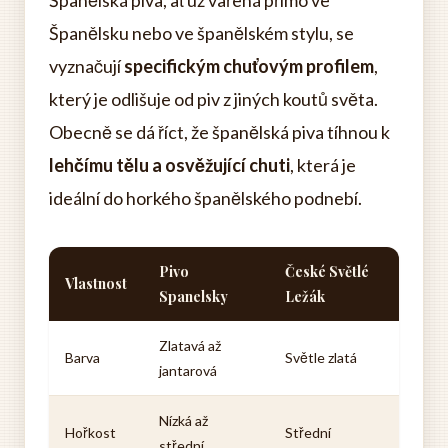
Španělská piva, ať už vařená přímo ve
Španělsku nebo ve španělském stylu, se
vyznačují
specifickým chuťovým profilem
,
který je odlišuje od piv z jiných koutů světa.
Obecně se dá říct, že španělská piva tíhnou k
lehčímu tělu a osvěžující chuti
, která je
ideální do horkého španělského podnebí.
Pivo
České Světlé
Vlastnost
Spanelsky
Ležák
Zlatavá až
Barva
Světle zlatá
jantarová
Nízká až
Hořkost
Střední
střední