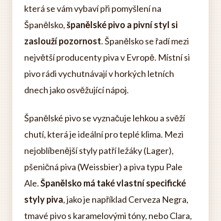
která se vám vybaví při pomyšlení na
Španělsko,
španělské pivo a pivní styl si
zaslouží pozornost
. Španělsko se řadí mezi
největší producenty piva v Evropě. Místní si
pivo rádi vychutnávají v horkých letních
dnech jako osvěžující nápoj.
Španělské pivo se vyznačuje lehkou a svěží
chutí, která je ideální pro teplé klima. Mezi
nejoblíbenější styly patří ležáky (Lager),
pšeničná piva (Weissbier) a piva typu Pale
Ale.
Španělsko má také vlastní specifické
styly piva
, jako je například Cerveza Negra,
tmavé pivo s karamelovými tóny, nebo Clara,