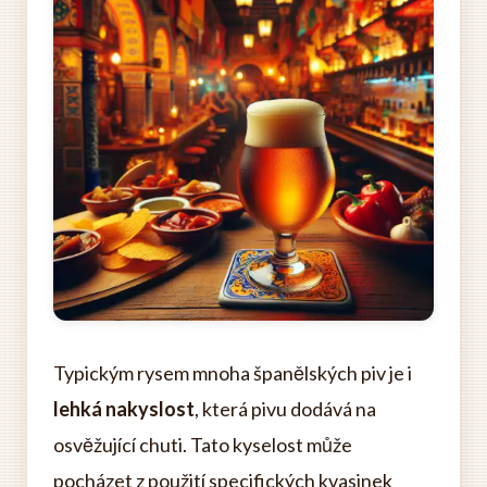
Typickým rysem mnoha španělských piv je i
lehká nakyslost
, která pivu dodává na
osvěžující chuti. Tato kyselost může
pocházet z použití specifických kvasinek