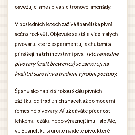
osvěžující směs piva a citronové limonády.
V posledních letech zažívá španělská pivní
scéna rozkvět. Objevuje se stále více malých
pivovarů, které experimentují s chutěmi a
přinášejí na trh inovativní piva.
Tyto řemeslné
pivovary (craft breweries) se zaměřují na
kvalitní suroviny a tradiční výrobní postupy.
Španělsko nabízí širokou škálu pivních
zážitků, od tradičních značek až po moderní
řemeslné pivovary. Ať už dáváte přednost
lehkému ležáku nebo výraznějšímu Pale Ale,
ve Španělsku si určitě najdete pivo, které