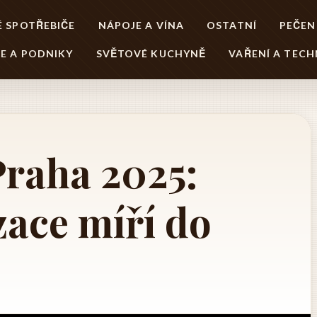
 SPOTŘEBIČE
NÁPOJE A VÍNA
OSTATNÍ
PEČEN
E A PODNIKY
SVĚTOVÉ KUCHYNĚ
VAŘENÍ A TECH
raha 2025:
zace míří do