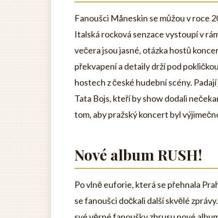
Fanoušci Måneskin se můžou v roce 2
Italská rocková senzace vystoupí v rá
večera jsou jasné, otázka hostů koncer
překvapení a detaily drží pod pokličkou
hostech z české hudební scény. Padají j
Tata Bojs, kteří by show dodali nečekan
tom, aby pražský koncert byl výjimečno
Nové album RUSH!
Po vlně euforie, která se přehnala P
se fanoušci dočkali další skvělé zprávy
své věrné fanoušky zbrusu nové album! A