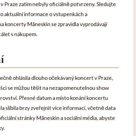
v Praze zatím nebyly oficiálně potvrzeny. Sledujte
pro aktuální informace o vstupenkách a
a koncerty Måneskin se zpravidla vyprodávají
tálet s nákupem.
í
ečně ohlásila dlouho očekávaný koncert v Praze,
ušci se můžou těšit na nezapomenutelnou show
rovství. Přesné datum a místo konání koncertu
a slíbila brzy zveřejnit více informací, včetně data
ficiální stránky Måneskin a sociální média, abyste
ky.