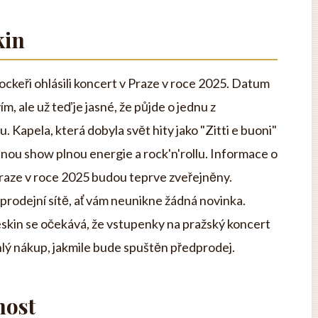
kin
ockeři ohlásili koncert v Praze v roce 2025. Datum
m, ale už teď je jasné, že půjde o jednu z
 Kapela, která dobyla svět hity jako "Zitti e buoni"
nou show plnou energie a rock'n'rollu. Informace o
aze v roce 2025 budou teprve zveřejněny.
dprodejní sítě, ať vám neunikne žádná novinka.
kin se očekává, že vstupenky na pražský koncert
chlý nákup, jakmile bude spuštěn předprodej.
nost