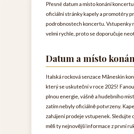
Přesné datum a místo konání koncertu 
oficiální stránky kapely a promotéry 
podrobnostech koncertu. Vstupenky n
velmi rychle, proto se doporučuje neo
Datum a místo konán
Italská rocková senzace Måneskin kon
který se uskuteční v roce 2025! Fano
plnou energie, vášně a hudebního mist
zatím nebyly oficiálně potvrzeny. Kapel
zahájení prodeje vstupenek. Sledujte o
měli ty nejnovější informace z první ru