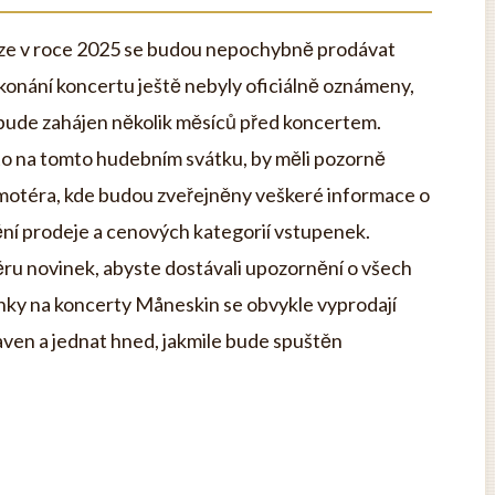
ze v roce 2025 se budou nepochybně prodávat
konání koncertu ještě nebyly oficiálně oznámeny,
bude zahájen několik měsíců před koncertem.
místo na tomto hudebním svátku, by měli pozorně
romotéra, kde budou zveřejněny veškeré informace o
ění prodeje a cenových kategorií vstupenek.
ru novinek, abyste dostávali upozornění o všech
nky na koncerty Måneskin se obvykle vyprodají
raven a jednat hned, jakmile bude spuštěn