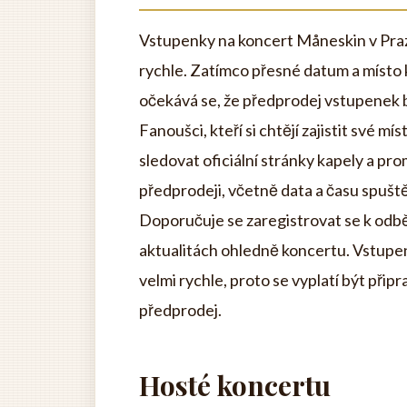
Vstupenky na koncert Måneskin v Pra
rychle. Zatímco přesné datum a místo 
očekává se, že předprodej vstupenek 
Fanoušci, kteří si chtějí zajistit své 
sledovat oficiální stránky kapely a p
předprodeji, včetně data a času spušt
Doporučuje se zaregistrovat se k odbě
aktualitách ohledně koncertu. Vstupe
velmi rychle, proto se vyplatí být přip
předprodej.
Hosté koncertu