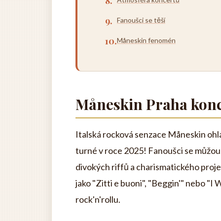
Fanoušci se těší
Måneskin fenomén
Måneskin Praha konc
Italská rocková senzace Måneskin ohlá
turné v roce 2025! Fanoušci se můžou
divokých riffů a charismatického proj
jako "Zitti e buoni", "Beggin'" nebo "I
rock'n'rollu.