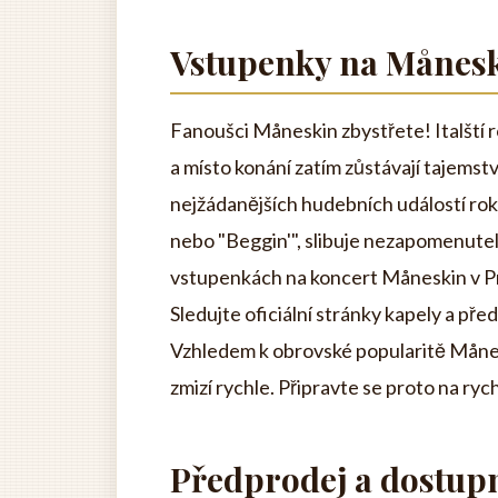
Vstupenky na Månes
Fanoušci Måneskin zbystřete! Italští r
a místo konání zatím zůstávají tajemství
nejžádanějších hudebních událostí roku.
nebo "Beggin'", slibuje nezapomenutel
vstupenkách na koncert Måneskin v Pr
Sledujte oficiální stránky kapely a pře
Vzhledem k obrovské popularitě Månes
zmizí rychle. Připravte se proto na ry
Předprodej a dostup