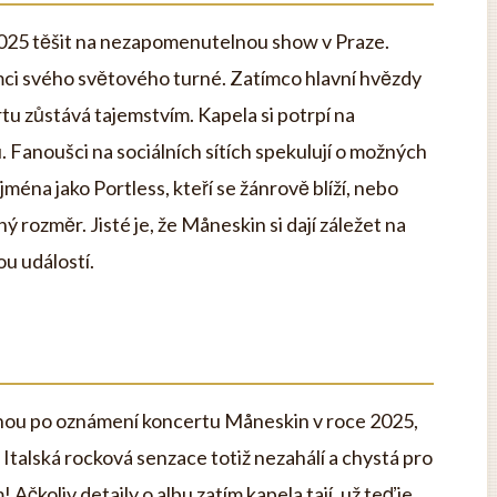
025 těšit na nezapomenutelnou show v Praze.
mci svého světového turné. Zatímco hlavní hvězdy
tu zůstává tajemstvím. Kapela si potrpí na
. Fanoušci na sociálních sítích spekulují o možných
ména jako Portless, kteří se žánrově blíží, nebo
ý rozměr. Jisté je, že Måneskin si dají záležet na
u událostí.
rahou po oznámení koncertu Måneskin v roce 2025,
. Italská rocková senzace totiž nezahálí a chystá pro
čkoliv detaily o albu zatím kapela tají, už teď je