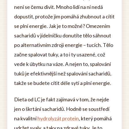
není se čemu divit. Mnoho lidí na ní nedá
dopustit, protože jim pomáhá zhubnout a cítit
se plní energie. Jak je to možné? Omezením
sacharidů v jídelníčku donutíte tělo sáhnout
po alternativním zdroji energie – tucích. Tělo
začne spalovat tuky, a to i ty usazené, což
vede k úbytku na váze. A nejen to, spalování
tuků je efektivnější než spalování sacharidů,
takže se budete cítit déle sytí a plní energie.
Dieta od LC je fakt zajímavá v tom, že nejde
jen o škrtání sacharidů. Hodně se soustředí
na kvalitní
hydrolyzát protein
, který pomáhá
udržet svaly, a taky na zdravé tuky. Je to