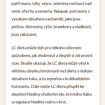
patří maso, ryby, vejce, zelenina rostoucí nad
zemí, ořechy a semena. Naopak, potraviny s
vysokým obsahem sacharidů, jako jsou
pečivo, těstoviny, rýže, brambory a sladkosti,
jsou zakázané.
LC dieta může být pro někoho účinným
způsobem, jak zhubnout a zlepšit si zdravotní
stav. Studie ukazují, že LC dieta může vést k
většímu úbytku hmotnosti než diety s nízkým
obsahem tuku, a to zejména v krátkodobém
horizontu. Dále může LC dieta přispět ke
zlepšení hladiny cholesterolu, krevního tlaku
a regulace hladiny cukru v krvi.