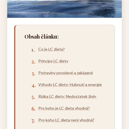
Obsah článku:
Co je LC dieta?
Principy LC diety
Potraviny povolené a zakázané
Výhody LC diety: Hubnutí a energie
Rizika LC diety: Nedostatek živin
Pro koho je LC dieta vhodná?
Pro koho LC dieta není vhodná?