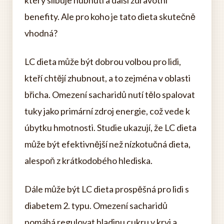
který slibuje hubnutí a další zdravotní
benefity. Ale pro koho je tato dieta skutečně
vhodná?
LC dieta může být dobrou volbou pro lidi,
kteří chtějí zhubnout, a to zejména v oblasti
břicha. Omezení sacharidů nutí tělo spalovat
tuky jako primární zdroj energie, což vede k
úbytku hmotnosti. Studie ukazují, že LC dieta
může být efektivnější než nízkotučná dieta,
alespoň z krátkodobého hlediska.
Dále může být LC dieta prospěšná pro lidi s
diabetem 2. typu. Omezení sacharidů
pomáhá regulovat hladinu cukru v krvi a