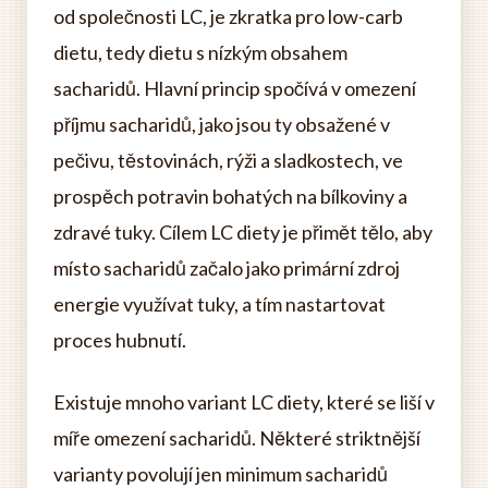
od společnosti LC, je zkratka pro low-carb
dietu, tedy dietu s nízkým obsahem
sacharidů. Hlavní princip spočívá v omezení
příjmu sacharidů, jako jsou ty obsažené v
pečivu, těstovinách, rýži a sladkostech, ve
prospěch potravin bohatých na bílkoviny a
zdravé tuky. Cílem LC diety je přimět tělo, aby
místo sacharidů začalo jako primární zdroj
energie využívat tuky, a tím nastartovat
proces hubnutí.
Existuje mnoho variant LC diety, které se liší v
míře omezení sacharidů. Některé striktnější
varianty povolují jen minimum sacharidů