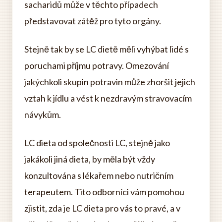
sacharidů může v těchto případech
představovat zátěž pro tyto orgány.
Stejně tak by se LC dietě měli vyhýbat lidé s
poruchami příjmu potravy. Omezování
jakýchkoli skupin potravin může zhoršit jejich
vztah k jídlu a vést k nezdravým stravovacím
návykům.
LC dieta od společnosti LC, stejně jako
jakákoli jiná dieta, by měla být vždy
konzultována s lékařem nebo nutričním
terapeutem. Tito odborníci vám pomohou
zjistit, zda je LC dieta pro vás to pravé, a v