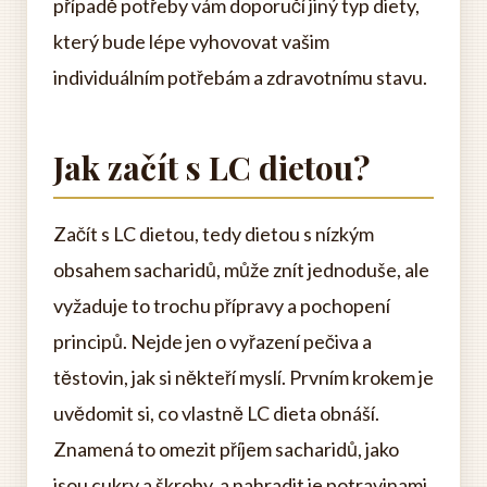
případě potřeby vám doporučí jiný typ diety,
který bude lépe vyhovovat vašim
individuálním potřebám a zdravotnímu stavu.
Jak začít s LC dietou?
Začít s LC dietou, tedy dietou s nízkým
obsahem sacharidů, může znít jednoduše, ale
vyžaduje to trochu přípravy a pochopení
principů. Nejde jen o vyřazení pečiva a
těstovin, jak si někteří myslí. Prvním krokem je
uvědomit si, co vlastně LC dieta obnáší.
Znamená to omezit příjem sacharidů, jako
jsou cukry a škroby, a nahradit je potravinami