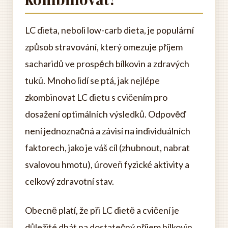
LC dieta, neboli low-carb dieta, je populární
způsob stravování, který omezuje příjem
sacharidů ve prospěch bílkovin a zdravých
tuků. Mnoho lidí se ptá, jak nejlépe
zkombinovat LC dietu s cvičením pro
dosažení optimálních výsledků. Odpověď
není jednoznačná a závisí na individuálních
faktorech, jako je váš cíl (zhubnout, nabrat
svalovou hmotu), úroveň fyzické aktivity a
celkový zdravotní stav.
Obecně platí, že při LC dietě a cvičení je
důležité dbát na dostatečný příjem bílkovin