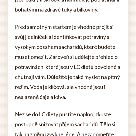
bohatými na zdravé tuky a bílkoviny.
Před samotným startem je vhodné projít si
svůj jídelníček a identifikovat potraviny s
vysokým obsahem sacharidů, které budete
muset omezit. Zároveň si udělejte přehled o
potravinách, které jsou v LC dietě povolené a
chutnají vám. Důležité je také myslet na pitný
režim. Voda je klíčová, ale vhodné jsou i
neslazené čaje a káva.
Než se do LC diety pustíte naplno, zkuste
postupně snižovat příjem sacharidů. Tělo si
tak na změnu zvykne lépe. A nezapomeňte,