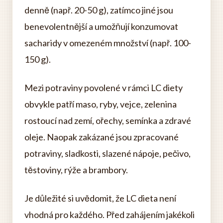
denně (např. 20-50 g), zatímco jiné jsou
benevolentnější a umožňují konzumovat
sacharidy v omezeném množství (např. 100-
150 g).
Mezi potraviny povolené v rámci LC diety
obvykle patří maso, ryby, vejce, zelenina
rostoucí nad zemí, ořechy, semínka a zdravé
oleje. Naopak zakázané jsou zpracované
potraviny, sladkosti, slazené nápoje, pečivo,
těstoviny, rýže a brambory.
Je důležité si uvědomit, že LC dieta není
vhodná pro každého. Před zahájením jakékoli