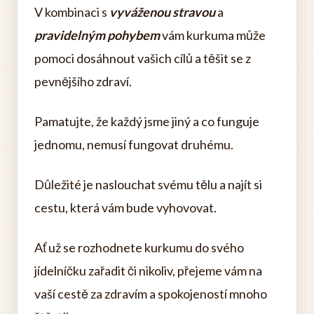
V kombinaci s
vyváženou stravou
a
pravidelným pohybem
vám kurkuma může
pomoci dosáhnout vašich cílů a těšit se z
pevnějšího zdraví.
Pamatujte, že každý jsme jiný a co funguje
jednomu, nemusí fungovat druhému.
Důležité je naslouchat svému tělu a najít si
cestu, která vám bude vyhovovat.
Ať už se rozhodnete kurkumu do svého
jídelníčku zařadit či nikoliv, přejeme vám na
vaší cestě za zdravím a spokojeností mnoho