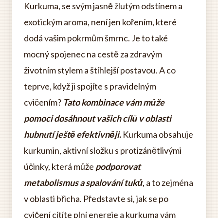
Kurkuma, se svým jasně žlutým odstínem a
exotickým aroma, není jen kořením, které
dodá vašim pokrmům šmrnc. Je to také
mocný spojenec na cestě za zdravým
životním stylem a štíhlejší postavou. A co
teprve, když ji spojíte s pravidelným
cvičením?
Tato kombinace vám může
pomoci dosáhnout vašich cílů v oblasti
hubnutí ještě efektivněji.
Kurkuma obsahuje
kurkumin, aktivní složku s protizánětlivými
účinky, která může
podporovat
metabolismus a spalování tuků
, a to zejména
v oblasti břicha. Představte si, jak se po
cvičení cítíte plní energie a kurkuma vám