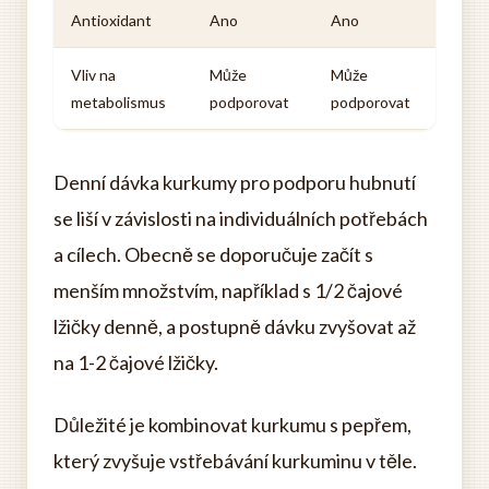
Antioxidant
Ano
Ano
Vliv na
Může
Může
metabolismus
podporovat
podporovat
Denní dávka kurkumy pro podporu hubnutí
se liší v závislosti na individuálních potřebách
a cílech. Obecně se doporučuje začít s
menším množstvím, například s 1/2 čajové
lžičky denně, a postupně dávku zvyšovat až
na 1-2 čajové lžičky.
Důležité je kombinovat kurkumu s pepřem,
který zvyšuje vstřebávání kurkuminu v těle.