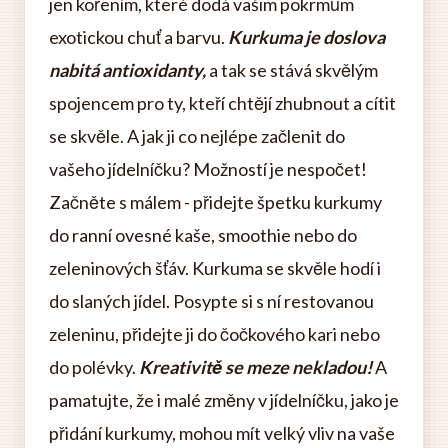
jen kořením, které dodá vašim pokrmům
exotickou chuť a barvu.
Kurkuma je doslova
nabitá antioxidanty,
a tak se stává skvělým
spojencem pro ty, kteří chtějí zhubnout a cítit
se skvěle. A jak ji co nejlépe začlenit do
vašeho jídelníčku? Možností je nespočet!
Začněte s málem - přidejte špetku kurkumy
do ranní ovesné kaše, smoothie nebo do
zeleninových šťáv. Kurkuma se skvěle hodí i
do slaných jídel. Posypte si s ní restovanou
zeleninu, přidejte ji do čočkového kari nebo
do polévky.
Kreativitě se meze nekladou!
A
pamatujte, že i malé změny v jídelníčku, jako je
přidání kurkumy, mohou mít velký vliv na vaše