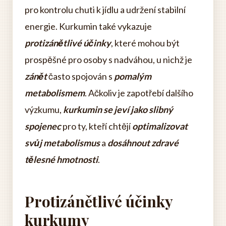
pro kontrolu chuti k jídlu a udržení stabilní
energie. Kurkumin také vykazuje
protizánětlivé účinky
, které mohou být
prospěšné pro osoby s nadváhou, u nichž je
zánět
často spojován s
pomalým
metabolismem
. Ačkoliv je zapotřebí dalšího
výzkumu,
kurkumin se jeví jako slibný
spojenec
pro ty, kteří chtějí
optimalizovat
svůj metabolismus
a
dosáhnout zdravé
tělesné hmotnosti
.
Protizánětlivé účinky
kurkumy