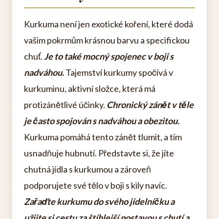
Kurkuma není jen exotické koření, které dodá
vašim pokrmům krásnou barvu a specifickou
chuť.
Je to také mocný spojenec v boji s
nadváhou.
Tajemství kurkumy spočívá v
kurkuminu, aktivní složce, která má
protizánětlivé účinky.
Chronický zánět v těle
je často spojován s nadváhou a obezitou.
Kurkuma pomáhá tento zánět tlumit, a tím
usnadňuje hubnutí. Představte si, že jíte
chutná jídla s kurkumou a zároveň
podporujete své tělo v boji s kily navíc.
Zařaďte kurkumu do svého jídelníčku a
užijte si cestu za štíhlejší postavou s chutí a