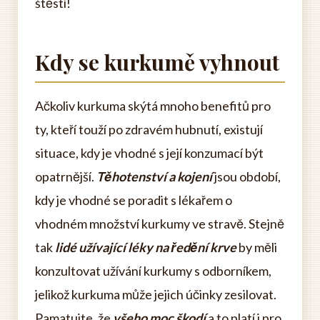
štěstí!
Kdy se kurkumě vyhnout
Ačkoliv kurkuma skýtá mnoho benefitů pro
ty, kteří touží po zdravém hubnutí, existují
situace, kdy je vhodné s její konzumací být
opatrnější.
Těhotenství a kojení
jsou období,
kdy je vhodné se poradit s lékařem o
vhodném množství kurkumy ve stravě. Stejně
tak
lidé užívající léky na ředění krve
by měli
konzultovat užívání kurkumy s odborníkem,
jelikož kurkuma může jejich účinky zesilovat.
Pamatujte, že
všeho moc škodí
a to platí i pro