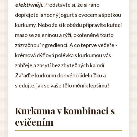
efektivněji
. Představte si, že si ráno
dopřejete lahodný jogurt s ovocem a špetkou
kurkumy. Nebo že si k obědu připravíte kuřecí
maso se zeleninou a rýží, okořeněné touto
zázračnou ingrediencí. A co teprve večeře -
krémová dýňová polévka s kurkumou vás
zahřeje a zasytí bez zbytečných kalorií.
Zařaďte kurkumu do svého jídelníčku a
sledujte, jak se vaše tělo mění k lepšímu!
Kurkuma v kombinaci s
cvičením