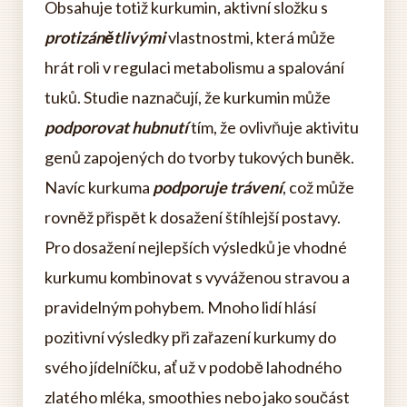
Obsahuje totiž kurkumin, aktivní složku s
protizánětlivými
vlastnostmi, která může
hrát roli v regulaci metabolismu a spalování
tuků. Studie naznačují, že kurkumin může
podporovat hubnutí
tím, že ovlivňuje aktivitu
genů zapojených do tvorby tukových buněk.
Navíc kurkuma
podporuje trávení
, což může
rovněž přispět k dosažení štíhlejší postavy.
Pro dosažení nejlepších výsledků je vhodné
kurkumu kombinovat s vyváženou stravou a
pravidelným pohybem. Mnoho lidí hlásí
pozitivní výsledky při zařazení kurkumy do
svého jídelníčku, ať už v podobě lahodného
zlatého mléka, smoothies nebo jako součást