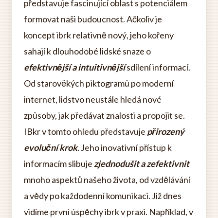
představuje fascinující oblast s potenciálem
formovat naši budoucnost. Ačkoliv je
koncept ibrk relativně nový, jeho kořeny
sahají k dlouhodobé lidské snaze o
efektivnější a intuitivnější
sdílení informací.
Od starověkých piktogramů po moderní
internet, lidstvo neustále hledá nové
způsoby, jak předávat znalosti a propojit se.
IBkr v tomto ohledu představuje
přirozený
evoluční krok
. Jeho inovativní přístup k
informacím slibuje
zjednodušit a zefektivnit
mnoho aspektů našeho života, od vzdělávání
a vědy po každodenní komunikaci. Již dnes
vidíme první úspěchy ibrk v praxi. Například, v