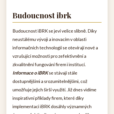
Budoucnost ibrk
Budoucnost iBRK se jeví velice slibně. Díky
neustálému vývoji a inovacím v oblasti
informačních technologií se otevírají nové a
vzrušující možnosti pro zefektivnění a
zkvalitnění fungování firem i institucí.
Informace o iBRK
se stávají stále
dostupnějšími a srozumitelnějšími, což
umožňuje jejich širší využití. Již dnes vidíme
inspirativní příklady firem, které díky
implementaci iBRK dosáhly významných