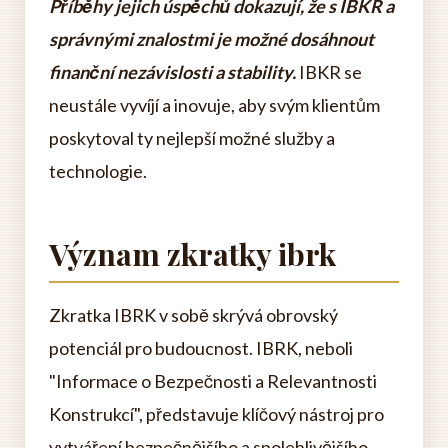
Příběhy jejich úspěchů dokazují, že s IBKR a
správnými znalostmi je možné dosáhnout
finanční nezávislosti a stability.
IBKR se
neustále vyvíjí a inovuje, aby svým klientům
poskytoval ty nejlepší možné služby a
technologie.
Význam zkratky ibrk
Zkratka IBRK v sobě skrývá obrovský
potenciál pro budoucnost. IBRK, neboli
"Informace o Bezpečnosti a Relevantnosti
Konstrukcí", představuje klíčový nástroj pro
vytváření bezpečnějšího a spolehlivějšího