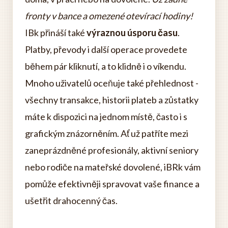
fronty v bance a omezené otevírací hodiny!
IBk přináší také
výraznou úsporu času
.
Platby, převody i další operace provedete
během pár kliknutí, a to klidně i o víkendu.
Mnoho uživatelů oceňuje také přehlednost -
všechny transakce, historii plateb a zůstatky
máte k dispozici na jednom místě, často i s
grafickým znázorněním. Ať už patříte mezi
zaneprázdněné profesionály, aktivní seniory
nebo rodiče na mateřské dovolené, iBRk vám
pomůže efektivněji spravovat vaše finance a
ušetřit drahocenný čas.