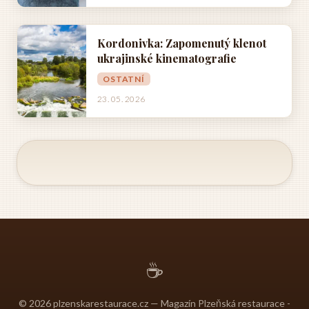
Kordonivka: Zapomenutý klenot
ukrajinské kinematografie
OSTATNÍ
23. 05. 2026
☕
© 2026 plzenskarestaurace.cz — Magazín Plzeňská restaurace -