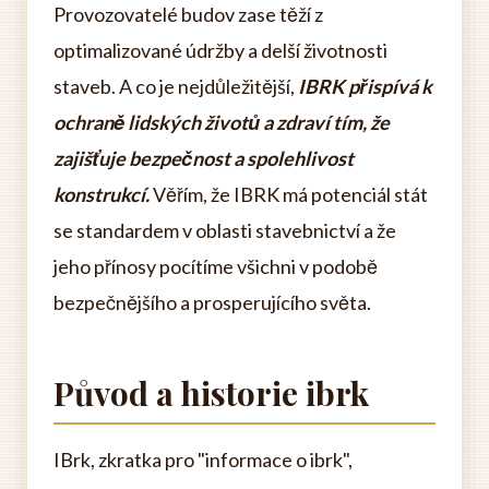
Provozovatelé budov zase těží z
optimalizované údržby a delší životnosti
staveb. A co je nejdůležitější,
IBRK přispívá k
ochraně lidských životů a zdraví tím, že
zajišťuje bezpečnost a spolehlivost
konstrukcí.
Věřím, že IBRK má potenciál stát
se standardem v oblasti stavebnictví a že
jeho přínosy pocítíme všichni v podobě
bezpečnějšího a prosperujícího světa.
Původ a historie ibrk
IBrk, zkratka pro "informace o ibrk",