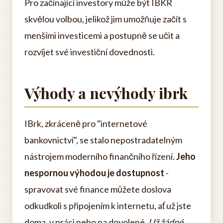
Pro začínající investory může být IBKR
skvělou volbou, jelikož jim umožňuje začít s
menšími investicemi a postupně se učit a
rozvíjet své investiční dovednosti.
Výhody a nevýhody ibrk
IBrk, zkráceně pro "internetové
bankovnictví", se stalo nepostradatelným
nástrojem moderního finančního řízení.
Jeho
nespornou výhodou je dostupnost
-
spravovat své finance můžete doslova
odkudkoli s připojením k internetu, ať už jste
doma, v práci nebo na dovolené.
Už žádné