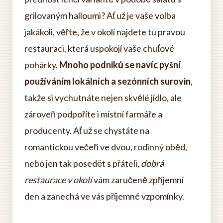
grilovaným halloumi? Ať už je vaše volba
jakákoli, věřte, že v okolí najdete tu pravou
restauraci, která uspokojí vaše chuťové
pohárky.
Mnoho podniků se navíc pyšní
používáním lokálních a sezónních surovin
,
takže si vychutnáte nejen skvělé jídlo, ale
zároveň podpoříte i místní farmáře a
producenty. Ať už se chystáte na
romantickou večeři ve dvou, rodinný oběd,
nebo jen tak posedět s přáteli,
dobrá
restaurace v okolí
vám zaručeně zpříjemní
den a zanechá ve vás příjemné vzpomínky.