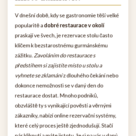
V dnešní době, kdy se gastronomie těší velké
popularitě a
dobré restaurace v okolí
praskají ve švech, je rezervace stolu často
klíčem k bezstarostnému gurmánskému
zážitku.
Zavoláním do restaurace s
předstihem si zajistíte místo u stolu a
vyhnete se zklamání
z dlouhého čekání nebo
dokonce nemožnosti se v daný den do
restaurace dostat. Mnoho podniků,
obzvláště ty s vynikající pověstí a věrnými
zákazníky, nabízí online rezervační systémy,
které celý proces ještě zjednodušují. Stačí
pár kliknutí a máte jistotu, že si na vás v daný