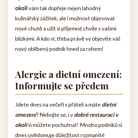
okolí
vám tak dopřeje nejen lahodný
kulinářský zážitek, ale i možnost objevovat
nové chutě a užít si příjemné chvíle s vašimi
blízkými. A kdo ví, třeba právě vy objevíte váš
nový oblíbený podnik hned za rohem!
Alergie a dietní omezení:
Informujte se předem
Jdete dnes na večeři s přáteli a máte
dietní
omezení
? Nebojte se, i v
dobré restauraci v
okolí
si můžete pochutnat! Mnoho podniků si
dnes uvědomuje důležitost rozmanité