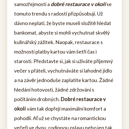
samozřejmostí a
dobré restaurace v okolí
se
tomuto trendu s radostí přizpůsobují. Už
dávno neplatí, že byste museli složitě hledat
bankomat, abyste si mohli vychutnat skvělý
kulinářský zážitek. Naopak, restaurace s
možností platby kartou vám šetří čas i
starosti. Představte si, jak si užíváte příjemný
večer s přáteli, vychutnáváte si lahodné jídlo
a na závěr jednoduše zaplatíte kartou. Žádné
hledání hotovosti, žádné zdržování s
počítáním drobných.
Dobré restaurace v
okolí
vám tak dopřejí maximální komfort a
pohodlí. Ať už se chystáte na romantickou
večeři ve dvou, rodinnou oslavu nebo jen tak