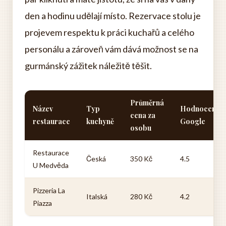
den a hodinu udělají místo. Rezervace stolu je
projevem respektu k práci kuchařů a celého
personálu a zároveň vám dává možnost se na
gurmánský zážitek náležitě těšit.
Průměrná
Název
Typ
Hodnocení
cena za
restaurace
kuchyně
Google
osobu
Restaurace
Česká
350 Kč
4.5
U Medvěda
Pizzeria La
Italská
280 Kč
4.2
Piazza