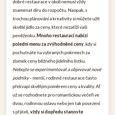
dobré restaurace v okolí nemusí vždy
znamenat díru do rozpočtu. Naopak, s
trochou plánování a kreativity si můžete užít
skvělé jídlo za ceny, které nezatíží vaši
peněženku.
Mnoho restaurací nabízí
polední menu za zvýhodněné ceny
, kdy si
pochutnáte na vybraných pokrmech za
zlomek ceny běžného jídelního lístku.
Nebojte se experimentovat a objevovat nové
podniky
– menší, rodinné restaurace často
překvapí skvělým poměrem ceny a kvality. Ať
už se rozhodnete pro romantickou večeři ve
dvou, rodinnou oslavu nebo jen tak posezení
s přáteli,
vždy si dopředu stanovte