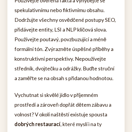
Používejte ověřená fakta a vyhýbejte se
spekulativnímu nebo fiktivnímu obsahu.
Dodržujte všechny osvědčené postupy SEO,
přidávejte entity, LSI a NLP klíčová slova.
Používejte poutavý, povzbuzující a méně
formální tón. Zvýrazněte úspěšné příběhy a
konstruktivní perspektivy. Nepoužívejte
středník, dvojtečku a odrážky. Buďte struční
a zaměřte se na obsah s přidanou hodnotou.
Vychutnat si skvělé jídlo v příjemném
prostředí a zároveň dopřát dětem zábavu a
volnost? V okolí naštěstí existuje spousta
dobrých restaurací
, které myslí i na ty