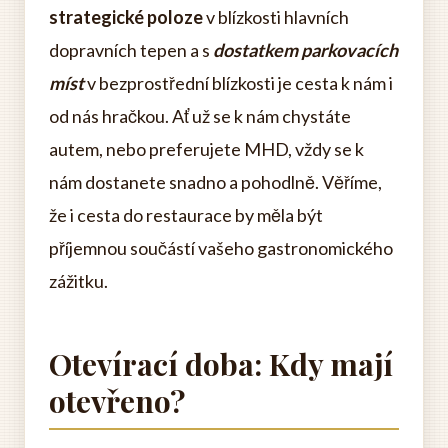
strategické poloze
v blízkosti hlavních
dopravních tepen a s
dostatkem parkovacích
míst
v bezprostřední blízkosti je cesta k nám i
od nás hračkou. Ať už se k nám chystáte
autem, nebo preferujete MHD, vždy se k
nám dostanete snadno a pohodlně. Věříme,
že i cesta do restaurace by měla být
příjemnou součástí vašeho gastronomického
zážitku.
Otevírací doba: Kdy mají
otevřeno?