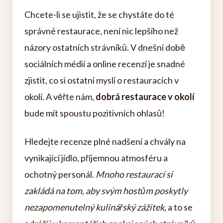
Chcete-li se ujistit, že se chystáte do té
správné restaurace, není nic lepšího než
názory ostatních strávníků. V dnešní době
sociálních médií a online recenzí je snadné
zjistit, co si ostatní myslí o restauracích v
okolí. A věřte nám,
dobrá restaurace v okolí
bude mít spoustu pozitivních ohlasů!
Hledejte recenze plné nadšení a chvály na
vynikající jídlo, příjemnou atmosféru a
ochotný personál.
Mnoho restaurací si
zakládá na tom, aby svým hostům poskytly
nezapomenutelný kulinářský zážitek
, a to se