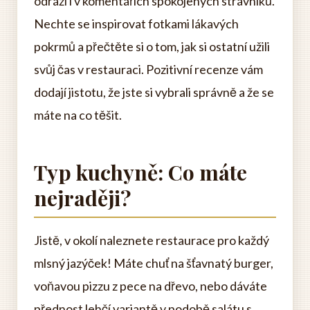
odráží i v komentářích spokojených strávníků.
Nechte se inspirovat fotkami lákavých
pokrmů a přečtěte si o tom, jak si ostatní užili
svůj čas v restauraci. Pozitivní recenze vám
dodají jistotu, že jste si vybrali správně a že se
máte na co těšit.
Typ kuchyně: Co máte
nejraději?
Jistě, v okolí naleznete restaurace pro každý
mlsný jazýček! Máte chuť na šťavnatý burger,
voňavou pizzu z pece na dřevo, nebo dáváte
přednost lehčí variantě v podobě salátu s