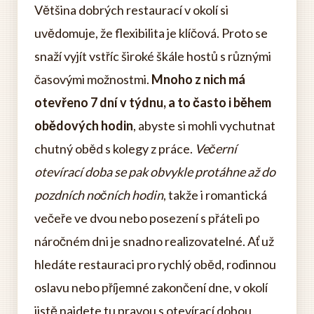
Většina dobrých restaurací v okolí si
uvědomuje, že flexibilita je klíčová. Proto se
snaží vyjít vstříc široké škále hostů s různými
časovými možnostmi.
Mnoho z nich má
otevřeno 7 dní v týdnu, a to často i během
obědových hodin
, abyste si mohli vychutnat
chutný oběd s kolegy z práce.
Večerní
otevírací doba se pak obvykle protáhne až do
pozdních nočních hodin
, takže i romantická
večeře ve dvou nebo posezení s přáteli po
náročném dni je snadno realizovatelné. Ať už
hledáte restauraci pro rychlý oběd, rodinnou
oslavu nebo příjemné zakončení dne, v okolí
jistě najdete tu pravou s otevírací dobou,