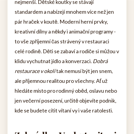
nejmenší. Dětské koutky se stávají
standardem a nabízejí mnohem více než jen
pár hraček v koutě. Moderní herní prvky,
kreativní dílny a někdy i animační programy -
to vše zpříjemní čas strávený v restauraci
celé rodině. Děti se zabaví a rodiče si můžou v
klidu vychutnat jídlo a konverzaci.
Dobrá
restaurace v okolí
tak nemusí být jen snem,
ale příjemnou realitou pro všechny. Ať už
hledáte místo pro rodinný oběd, oslavu nebo
jen večerní posezení, určitě objevíte podnik,
kde se budete cítit vítaní vy i vaše ratolesti.