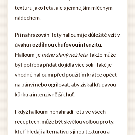
texturu jako feta, ale s jemnějším mléčným
nádechem.
Při nahrazování fety halloumi je důležité vzít v
úvahu
rozdílnou chuťovou intenzitu
.
Halloumi je
méně slaný než feta
, takže může
být potřeba přidat do jídla více soli. Také je
vhodné halloumi před použitím krátce opéct
na pánvi nebo ogrilovat, aby získal křupavou
kůrku a intenzivnější chuť.
I když halloumi nenahradí fetu ve všech
receptech, může být skvělou volbou pro ty,
kteří hledají alternativu s jinou texturou a