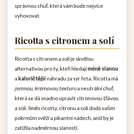
správnou chuť, která vám bude nejvíce
vyhovovat.
Ricotta s citronem a solí
Ricotta s citronem a solí je skvělou
alternativou pro ty, kteří hledají
méně slanou
a
kaloričtější
náhradu za sýr feta. Ricotta má
jemnou, krémovou texturu
a neutrální chuť,
která se dá snadno upravit citronovou šťávou
a solí. Směs ricotty, citronu a soli dodá vašim
pokrmům svěží a pikantní nádech, aniž by je
zatížila nadměrnou slaností.