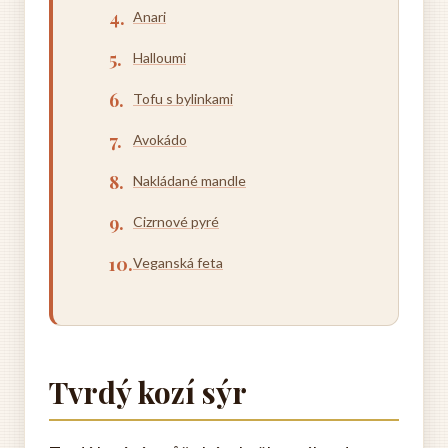
Anari
Halloumi
Tofu s bylinkami
Avokádo
Nakládané mandle
Cizrnové pyré
Veganská feta
Tvrdý kozí sýr