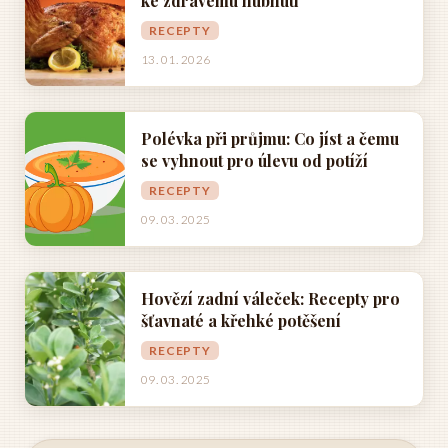
ke zdravému hubnutí
RECEPTY
13. 01. 2026
Polévka při průjmu: Co jíst a čemu
se vyhnout pro úlevu od potíží
RECEPTY
09. 03. 2025
Hovězí zadní váleček: Recepty pro
šťavnaté a křehké potěšení
RECEPTY
09. 03. 2025