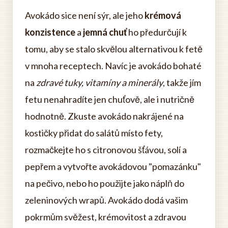
Avokádo sice není sýr, ale jeho
krémová
konzistence
a
jemná chuť
ho předurčují k
tomu, aby se stalo skvělou alternativou k fetě
v mnoha receptech. Navíc je avokádo bohaté
na
zdravé tuky, vitamíny a minerály
, takže jím
fetu nenahradíte jen chuťově, ale i nutričně
hodnotně. Zkuste avokádo nakrájené na
kostičky přidat do salátů místo fety,
rozmačkejte ho s citronovou šťávou, solí a
pepřem a vytvořte avokádovou "pomazánku"
na pečivo, nebo ho použijte jako náplň do
zeleninových wrapů. Avokádo dodá vašim
pokrmům svěžest, krémovitost a zdravou