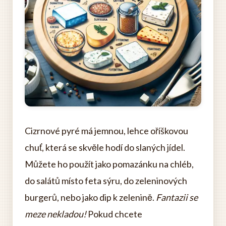
Cizrnové pyré má jemnou, lehce oříškovou
chuť, která se skvěle hodí do slaných jídel.
Můžete ho použít jako pomazánku na chléb,
do salátů místo feta sýru, do zeleninových
burgerů, nebo jako dip k zelenině.
Fantazii se
meze nekladou!
Pokud chcete