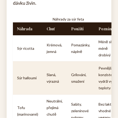
dávku živin.
Náhrady za sýr feta
Náhrada
Chuť
Použití
Poznámky
Méně slaný,
Krémová,
Pomazánky,
Sýr ricotta
méně
jemná
náplně
drobivý
Pevnější
Slaná,
Grilování,
konzistence
Sýr halloumi
výrazná
smažení
vydrží vyšší
teploty
Neutrální,
Saláty,
Bez laktózy,
Tofu
přejímá
zeleninové
vhodné pro
(marinované)
chutě
pokrmy
vegany