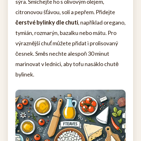
sýra. Smíchejte ho s olivovým olejem,
citronovou šťávou, solí a pepřem. Přidejte
čerstvé bylinky dle chuti
, například oregano,
tymián, rozmarýn, bazalku nebo mátu. Pro
výraznější chuť můžete přidat i prolisovaný
česnek. Směs nechte alespoň 30 minut
marinovat v lednici, aby tofu nasáklo chutě
bylinek.