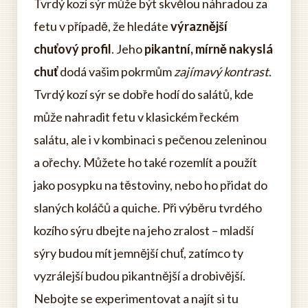
Tvrdý kozí sýr může být skvělou náhradou za
fetu v případě, že hledáte
výraznější
chuťový profil
. Jeho
pikantní, mírně nakyslá
chuť
dodá vašim pokrmům
zajímavý kontrast
.
Tvrdý kozí sýr se dobře hodí do salátů, kde
může nahradit fetu v klasickém řeckém
salátu, ale i v kombinaci s pečenou zeleninou
a ořechy. Můžete ho také rozemlít a použít
jako posypku na těstoviny, nebo ho přidat do
slaných koláčů a quiche. Při výběru tvrdého
kozího sýru dbejte na jeho zralost – mladší
sýry budou mít jemnější chuť, zatímco ty
vyzrálejší budou pikantnější a drobivější.
Nebojte se experimentovat a najít si tu