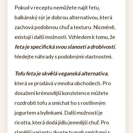
Pokud v receptu nemůžete najít fetu,
balkánský sýr je dobrou alternativou, která
zachová podobnou chuť a texturu. Nicméně,
existují i další možnosti. Vzhledem k tomu, že
feta je specifická svou slaností a drobivostí
,
hledejte náhrady s podobnými vlastnostmi.
Tofu feta je skvělá veganská alternativa
,
která se prodává v mnoha obchodech. Pro
dosažení krémovější konzistence můžete
rozdrobit tofu a smíchat ho s rostlinným
jogurtem a bylinkami. Další možností je
ricotta, která dodá jídlu jemnější chuť. Pro
slanější variantu zkuste tvaroh smíchaný s