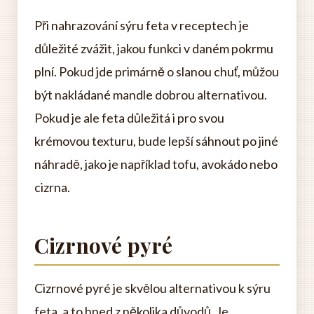
Při nahrazování sýru feta v receptech je
důležité zvážit, jakou funkci v daném pokrmu
plní. Pokud jde primárně o slanou chuť, můžou
být nakládané mandle dobrou alternativou.
Pokud je ale feta důležitá i pro svou
krémovou texturu, bude lepší sáhnout po jiné
náhradě, jako je například tofu, avokádo nebo
cizrna.
Cizrnové pyré
Cizrnové pyré je skvělou alternativou k sýru
feta, a to hned z několika důvodů. Je