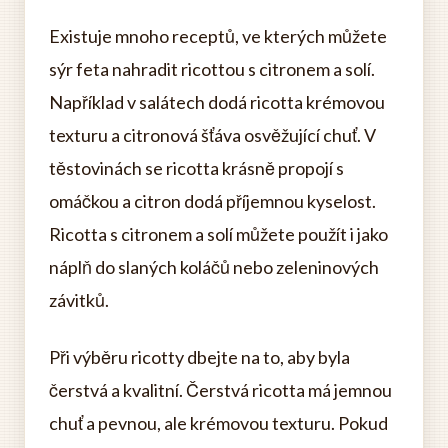
Existuje mnoho receptů, ve kterých můžete
sýr feta nahradit ricottou s citronem a solí.
Například v salátech dodá ricotta krémovou
texturu a citronová šťáva osvěžující chuť. V
těstovinách se ricotta krásně propojí s
omáčkou a citron dodá příjemnou kyselost.
Ricotta s citronem a solí můžete použít i jako
náplň do slaných koláčů nebo zeleninových
závitků.
Při výběru ricotty dbejte na to, aby byla
čerstvá a kvalitní. Čerstvá ricotta má jemnou
chuť a pevnou, ale krémovou texturu. Pokud