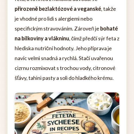
přirozeně bezlaktózové a veganské
, takže
je vhodné pro lidi s alergiemi nebo
specifickým stravováním. Zároveň je
bohaté
na bílkoviny a vlákninu
, čímž předčí sýr feta z
hlediska nutriční hodnoty. Jeho příprava je
navíc velmi snadná a rychlá. Stačí uvařenou
cizrnu rozmixovat s trochou vody, citronové
šťávy, tahini pasty a soli do hladkého krému.