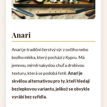
Anari
Anari je tradiční čerstvý sýr z ovčího nebo
kozího mléka, který pochází z Kypru. Má
jemnou, mírně nakyslou chuť a drobivou
texturu, která se podobá fetě.
Anari je
skvělou alternativou pro ty, kteří hledají
bezlepkovou variantu, jelikož se obvykle
vyrábí bez syřidla.