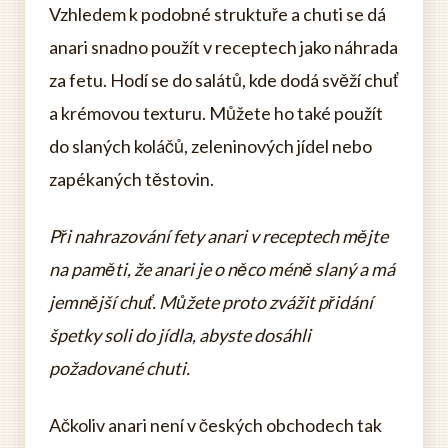
Vzhledem k podobné struktuře a chuti se dá
anari snadno použít v receptech jako náhrada
za fetu. Hodí se do salátů, kde dodá svěží chuť
a krémovou texturu. Můžete ho také použít
do slaných koláčů, zeleninových jídel nebo
zapékaných těstovin.
Při nahrazování fety anari v receptech mějte
na paměti, že anari je o něco méně slaný a má
jemnější chuť. Můžete proto zvážit přidání
špetky soli do jídla, abyste dosáhli
požadované chuti.
Ačkoliv anari není v českých obchodech tak