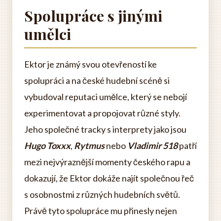
Spolupráce s jinými
umělci
Ektor je známý svou otevřeností ke
spolupráci a na české hudební scéně si
vybudoval reputaci umělce, který se nebojí
experimentovat a propojovat různé styly.
Jeho společné tracky s interprety jako jsou
Hugo Toxxx
,
Rytmus
nebo
Vladimir 518
patří
mezi nejvýraznější momenty českého rapu a
dokazují, že Ektor dokáže najít společnou řeč
s osobnostmi z různých hudebních světů.
Právě tyto spolupráce mu přinesly nejen