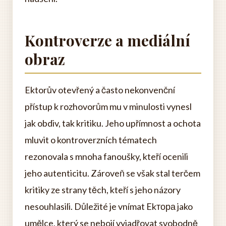
Kontroverze a mediální
obraz
Ektorův otevřený a často nekonvenční
přístup k rozhovorům mu v minulosti vynesl
jak obdiv, tak kritiku. Jeho upřímnost a ochota
mluvit o kontroverzních tématech
rezonovala s mnoha fanoušky, kteří ocenili
jeho autenticitu. Zároveň se však stal terčem
kritiky ze strany těch, kteří s jeho názory
nesouhlasili. Důležité je vnímat Ekтора jako
umělce, který se nebojí vyjadřovat svobodně