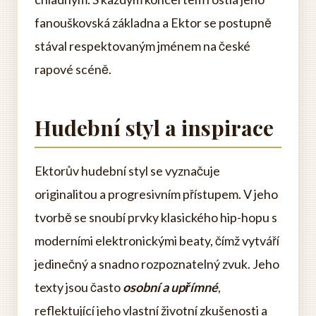
fanouškovská základna a Ektor se postupně
stával respektovaným jménem na české
rapové scéně.
Hudební styl a inspirace
Ektorův hudební styl se vyznačuje
originalitou a progresivním přístupem. V jeho
tvorbě se snoubí prvky klasického hip-hopu s
moderními elektronickými beaty, čímž vytváří
jedinečný a snadno rozpoznatelný zvuk. Jeho
texty jsou často
osobní a upřímné
,
reflektující jeho vlastní životní zkušenosti a