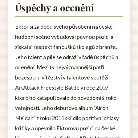
Úspěchy a ocenění
Ektor si za dobu svého působení na české
hudební scéně vybudoval pevnou pozici a
získal si respekt fanoušků i kolegů z branže.
Jeho talent a píle se odráží v řadě úspěchů a
ocenění. Mezi ty nejvýznamnější patří
bezesporu vítězství v talentové soutěži
ArtAttack Freestyle Battle v roce 2007,
které ho katapultovalo do povědomí široké
veřejnosti. Jeho debutové album "Airon
Meidan" z roku 2011 sklidilo pozitivní ohlasy
kritiky a upevnilo Ektorovu pozici na české