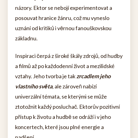
názory. Ektor se nebojí experimentovat a
posouvat hranice žánru, což mu vyneslo
uznání od kritiků i věrnou fanouškovskou
základnu.
Inspiraci čerpá z široké škály zdrojů, od hudby
a filmů až po každodenní život a mezilidské
vztahy. Jeho tvorba je tak
zrcadlem jeho
vlastního světa
, ale zároveň nabízí
univerzální témata, se kterými se může
ztotožnit každý posluchač. Ektorův pozitivní
přístup k životu a hudbě se odráží i v jeho
koncertech, které jsou plné energie a
nadšení.