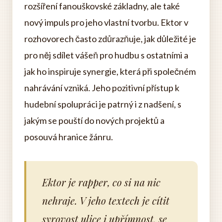
rozšíření fanouškovské základny, ale také
nový impuls pro jeho vlastní tvorbu. Ektor v
rozhovorech často zdůrazňuje, jak důležité je
pro něj sdílet vášeň pro hudbu s ostatními a
jak ho inspiruje synergie, která při společném
nahrávání vzniká. Jeho pozitivní přístup k
hudební spolupráci je patrný i z nadšení, s
jakým se pouští do nových projektů a
posouvá hranice žánru.
Ektor je rapper, co si na nic
nehraje. V jeho textech je cítit
syrovost ulice i upřímnost, se