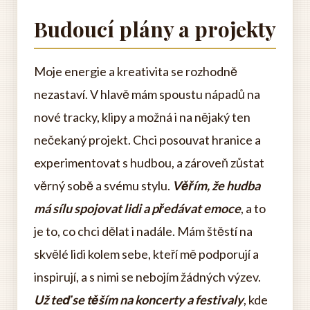
Budoucí plány a projekty
Moje energie a kreativita se rozhodně
nezastaví. V hlavě mám spoustu nápadů na
nové tracky, klipy a možná i na nějaký ten
nečekaný projekt. Chci posouvat hranice a
experimentovat s hudbou, a zároveň zůstat
věrný sobě a svému stylu.
Věřím, že hudba
má sílu spojovat lidi a předávat emoce
, a to
je to, co chci dělat i nadále. Mám štěstí na
skvělé lidi kolem sebe, kteří mě podporují a
inspirují, a s nimi se nebojím žádných výzev.
Už teď se těším na koncerty a festivaly
, kde