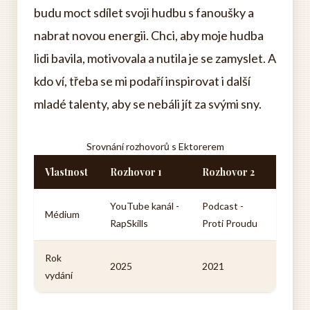
budu moct sdílet svoji hudbu s fanoušky a
nabrat novou energii. Chci, aby moje hudba
lidi bavila, motivovala a nutila je se zamyslet. A
kdo ví, třeba se mi podaří inspirovat i další
mladé talenty, aby se nebáli jít za svými sny.
Srovnání rozhovorů s Ektorerem
Vlastnost
Rozhovor 1
Rozhovor 2
YouTube kanál -
Podcast -
Médium
RapSkills
Proti Proudu
Rok
2025
2021
vydání