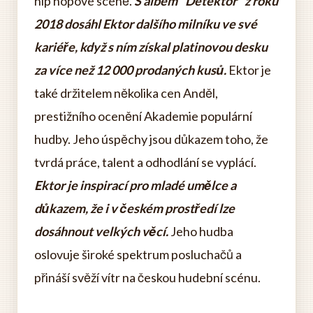
hip hopové scéně.
S albem "Detektor" z roku
2018 dosáhl Ektor dalšího milníku ve své
kariéře, když s ním získal platinovou desku
za více než 12 000 prodaných kusů.
Ektor je
také držitelem několika cen Anděl,
prestižního ocenění Akademie populární
hudby. Jeho úspěchy jsou důkazem toho, že
tvrdá práce, talent a odhodlání se vyplácí.
Ektor je inspirací pro mladé umělce a
důkazem, že i v českém prostředí lze
dosáhnout velkých věcí.
Jeho hudba
oslovuje široké spektrum posluchačů a
přináší svěží vítr na českou hudební scénu.