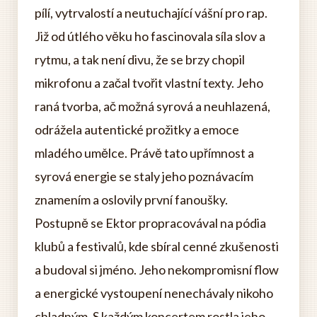
pílí, vytrvalostí a neutuchající vášní pro rap.
Již od útlého věku ho fascinovala síla slov a
rytmu, a tak není divu, že se brzy chopil
mikrofonu a začal tvořit vlastní texty. Jeho
raná tvorba, ač možná syrová a neuhlazená,
odrážela autentické prožitky a emoce
mladého umělce. Právě tato upřímnost a
syrová energie se staly jeho poznávacím
znamením a oslovily první fanoušky.
Postupně se Ektor propracovával na pódia
klubů a festivalů, kde sbíral cenné zkušenosti
a budoval si jméno. Jeho nekompromisní flow
a energické vystoupení nenechávaly nikoho
chladným. S každým koncertem rostla jeho