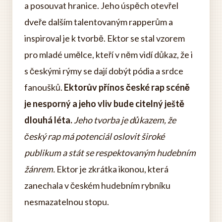
a posouvat hranice. Jeho úspěch otevřel
dveře dalším talentovaným rapperům a
inspiroval je k tvorbě. Ektor se stal vzorem
pro mladé umělce, kteří v něm vidí důkaz, že i
s českými rýmy se dají dobýt pódia a srdce
fanoušků.
Ektorův přínos české rap scéně
je nesporný a jeho vliv bude citelný ještě
dlouhá léta.
Jeho tvorba je důkazem, že
český rap má potenciál oslovit široké
publikum a stát se respektovaným hudebním
žánrem.
Ektor je zkrátka ikonou, která
zanechala v českém hudebním rybníku
nesmazatelnou stopu.