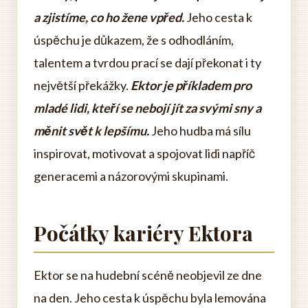
a zjistíme, co ho žene vpřed.
Jeho cesta k
úspěchu je důkazem, že s odhodláním,
talentem a tvrdou prací se dají překonat i ty
největší překážky.
Ektor je příkladem pro
mladé lidi, kteří se nebojí jít za svými sny a
měnit svět k lepšímu.
Jeho hudba má sílu
inspirovat, motivovat a spojovat lidi napříč
generacemi a názorovými skupinami.
Počátky kariéry Ektora
Ektor se na hudební scéně neobjevil ze dne
na den. Jeho cesta k úspěchu byla lemována