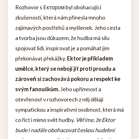
Rozhovor s Eктором byl obohacující
zkušeností, která nám přinesla mnoho
zajímavých postřehů a myšlenek. Jeho cesta
a tvorba jsou důkazem, že hudba má sílu
spojovat lidi, inspirovat je a pomáhat jim
překonávat překážky.
Ektor je příkladem
umělce, který se nebojí jít proti proudu a
zároveň si zachovává pokoru a respekt ke
svým fanouškům.
Jeho upřímnost a
otevřenost v rozhovorech z něj dělají
sympatickou a inspirativní osobnost, která má
co říct i mimo svět hudby.
Věříme, že Ektor
bude i nadále obohacovat českou hudební