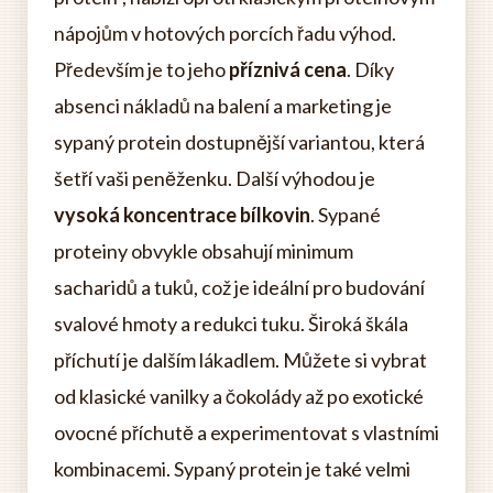
nápojům v hotových porcích řadu výhod.
Především je to jeho
příznivá cena
. Díky
absenci nákladů na balení a marketing je
sypaný protein dostupnější variantou, která
šetří vaši peněženku. Další výhodou je
vysoká koncentrace bílkovin
. Sypané
proteiny obvykle obsahují minimum
sacharidů a tuků, což je ideální pro budování
svalové hmoty a redukci tuku. Široká škála
příchutí je dalším lákadlem. Můžete si vybrat
od klasické vanilky a čokolády až po exotické
ovocné příchutě a experimentovat s vlastními
kombinacemi. Sypaný protein je také velmi