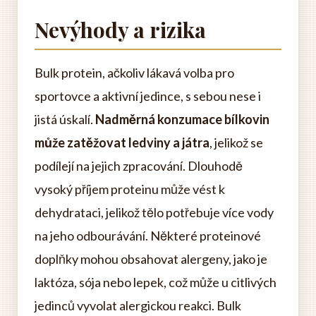
Nevýhody a rizika
Bulk protein, ačkoliv lákavá volba pro
sportovce a aktivní jedince, s sebou nese i
jistá úskalí.
Nadměrná konzumace bílkovin
může zatěžovat ledviny a játra
, jelikož se
podílejí na jejich zpracování. Dlouhodě
vysoký příjem proteinu může vést k
dehydrataci, jelikož tělo potřebuje více vody
na jeho odbourávání. Některé proteinové
doplňky mohou obsahovat alergeny, jako je
laktóza, sója nebo lepek, což může u citlivých
jedinců vyvolat alergickou reakci. Bulk