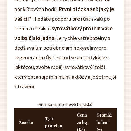
pár klíčových bodů.
První otázka zní: jaký je
váš cíl?
Hledáte podporu pro růst svalů po
tréninku? Pak je
syrovátkový protein vaše
volba číslo jedna
. Je rychle vstřebatelný a
dodá svalům potřebné aminokyseliny pro
regeneraci a růst. Pokud se ale potýkáte s
laktózou, zvolte raději syrovátkový izolát,
který obsahuje minimum laktózy a je šetrnější
k trávení.
Srovnání proteinových prášků
Cena
Gramáž
Typ
Značka
za kg
balení
proteinu
(Kč)
(g)