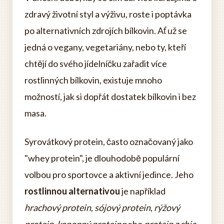
zdravý životní styl a výživu, roste i poptávka
po alternativních zdrojích bílkovin. Ať už se
jedná o vegany, vegetariány, nebo ty, kteří
chtějí do svého jídelníčku zařadit více
rostlinných bílkovin, existuje mnoho
možností, jak si dopřát dostatek bílkovin i bez
masa.
Syrovátkový protein, často označovaný jako
"whey protein", je dlouhodobě populární
volbou pro sportovce a aktivní jedince. Jeho
rostlinnou alternativou
je například
hrachový protein
,
sójový protein
,
rýžový
protein
,
konopný protein
nebo
protein z chia