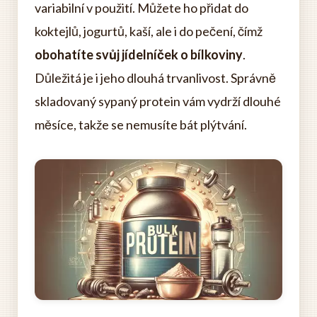
variabilní v použití. Můžete ho přidat do
koktejlů, jogurtů, kaší, ale i do pečení, čímž
obohatíte svůj jídelníček o bílkoviny
.
Důležitá je i jeho dlouhá trvanlivost. Správně
skladovaný sypaný protein vám vydrží dlouhé
měsíce, takže se nemusíte bát plýtvání.