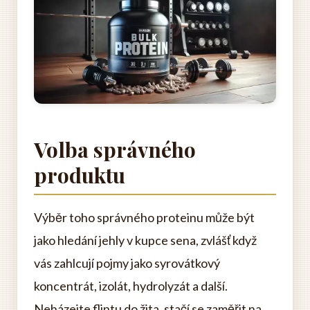
Volba správného
produktu
Výběr toho správného proteinu může být
jako hledání jehly v kupce sena, zvlášť když
vás zahlcují pojmy jako syrovátkový
koncentrát, izolát, hydrolyzát a další.
Neházejte flintu do žita, stačí se zaměřit na