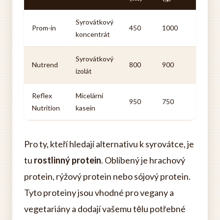
Syrovátkový
Prom-in
450
1000
koncentrát
Syrovátkový
Nutrend
800
900
izolát
Reflex
Micelární
950
750
Nutrition
kasein
Pro ty, kteří hledají alternativu k syrovátce, je
tu
rostlinný protein
. Oblíbený je hrachový
protein, rýžový protein nebo sójový protein.
Tyto proteiny jsou vhodné pro vegany a
vegetariány a dodají vašemu tělu potřebné